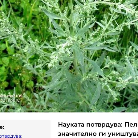
Науката потврдува: Пе
e:
значително ги уништув
отврдува: