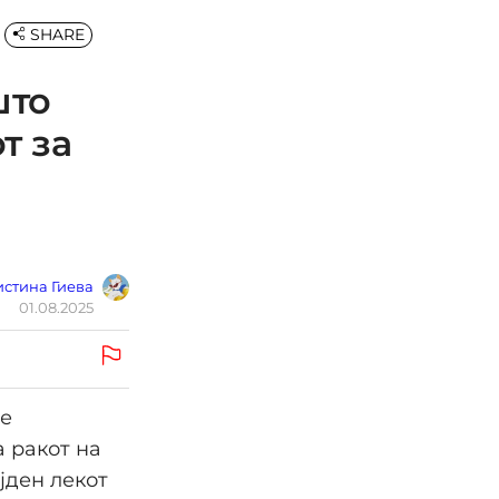
SHARE
што
т за
стина Гиева
01.08.2025
ое
а ракот на
јден лекот