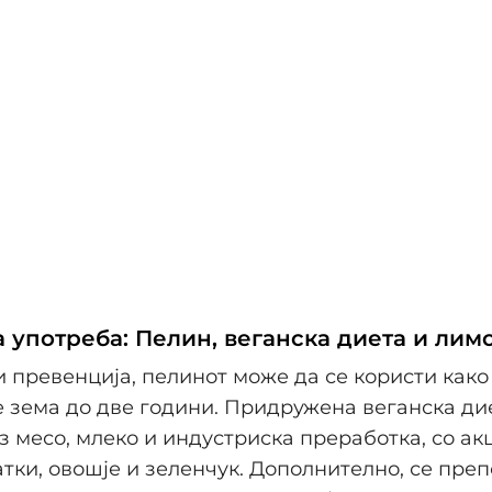
 употреба: Пелин, веганска диета и лим
и превенција, пелинот може да се користи како 
е зема до две години. Придружена веганска дие
ез месо, млеко и индустриска преработка, со ак
атки, овошје и зеленчук. Дополнително, се пре