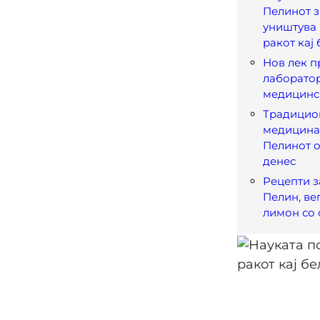
Пелинот з
уништува 
ракот кај
Нов лек п
лаборатор
медицинс
Традицио
медицина 
Пелинот 
денес
Рецепти з
Пелин, ве
лимон со 