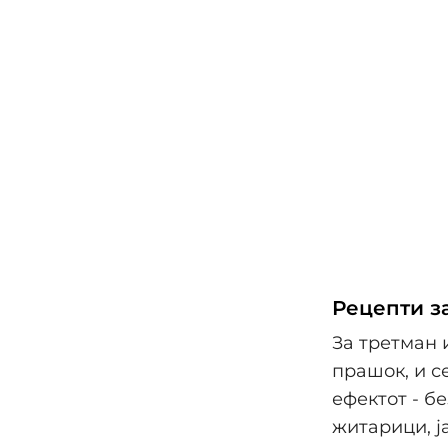
Рецепти за
За третман 
прашок, и с
ефектот - б
житарици, ј