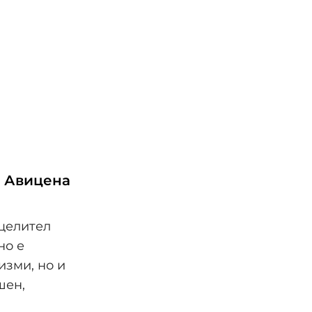
д Авицена
сцелител
но е
изми, но и
шен,