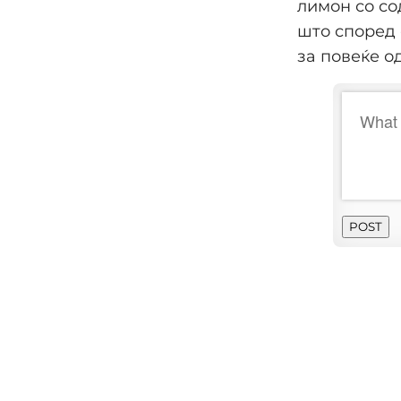
лимон со со
што според 
за повеќе о
POST