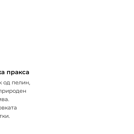
ка пракса
к од пелин,
 природен
ива.
овката
тки.