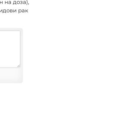
 на доза),
видови рак