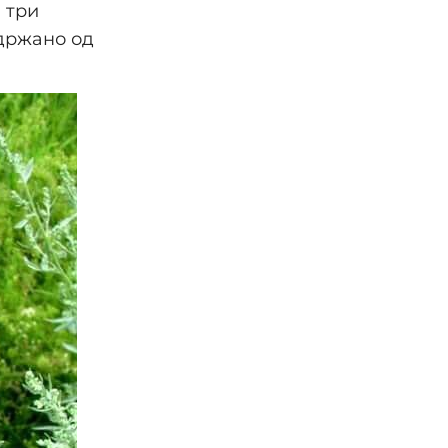
 три
ддржано од