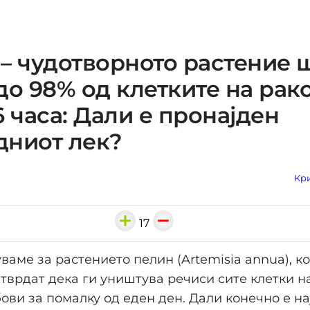
– чудотворното растение 
до 98% од клетките на рако
6 часа: Дали е пронајден
дниот лек?
Кри
17
ваме за растението пелин (Artemisia annua), к
тврдат дека ги уништува речиси сите клетки н
ови за помалку од еден ден. Дали конечно е на