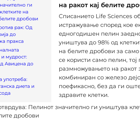
на ракот кај белите др
начително ги
клетките на
Списанието Life Sciences о
 белите дробови
истражување според кое ек
ротив рак: Од
едногодишен пелин заедно
ија до
ка пракса
уништува до 98% од клетки
налната
на белите дробови за само 
и мудрост:
се користи само пелин, тој
од Авицена до
размножувањето на ракот з
комбиниран со железо деј
а употреба:
поефикасно, без да ги ошт
ганска диета и
сода
здравите клетки.