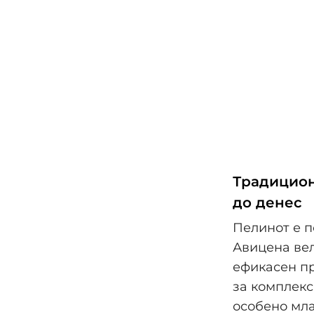
Традицион
до денес
Пелинот е п
Авицена вел
ефикасен пр
за комплекс
особено мла