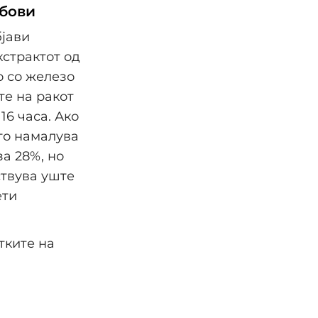
обови
бјави
страктот од
 со железо
те на ракот
16 часа. Ако
 го намалува
а 28%, но
ствува уште
ети