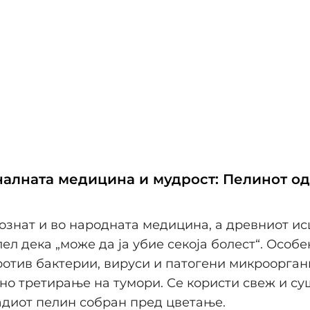
алната медицина и мудрост: Пелинот о
ознат и во народната медицина, а древниот и
ел дека „може да ја убие секоја болест“. Особе
отив бактерии, вируси и патогени микроорган
но третирање на тумори. Се користи свеж и су
диот пелин собран пред цветање.