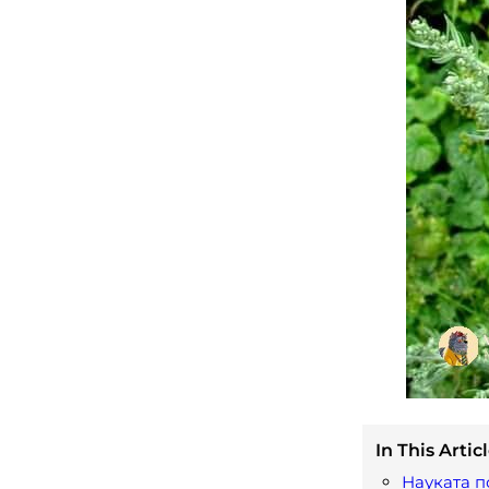
In This Articl
Науката п