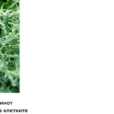
линот
а клетките