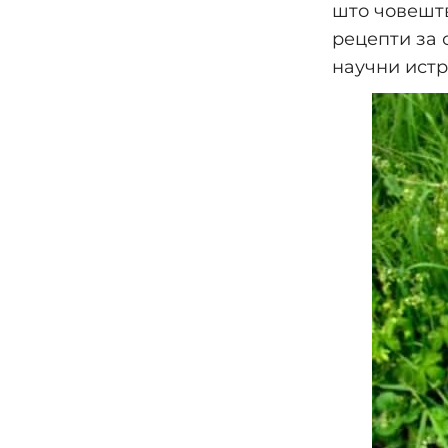
што човештв
рецепти за 
научни ист