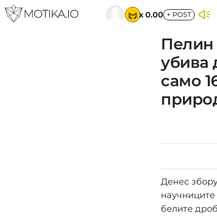
x 0.00
+
POST
Пелин 
убива 
само 1
приро
Денес збору
научниците 
белите дроб