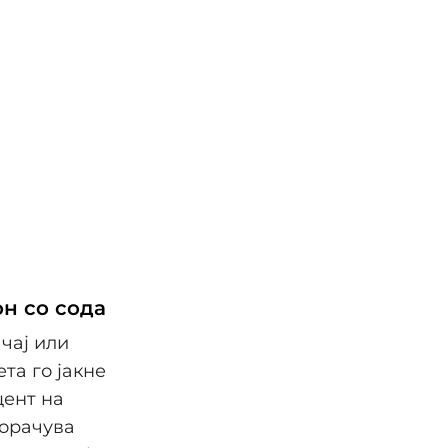
он со сода
чај или
та го јакне
цент на
порачува