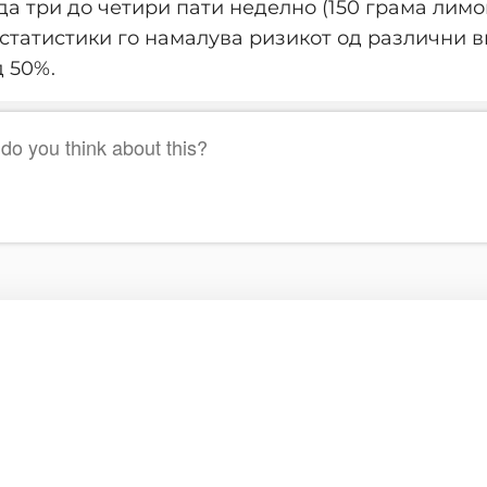
да три до четири пати неделно (150 грама лимон
статистики го намалува ризикот од различни 
д 50%.