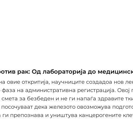
ротив рак: Од лабораторија до медицинс
на овие откритија, научниците создадоа нов ле
во фаза на административна регистрација. Овој
 смета за безбеден и не ги напаѓа здравите тк
посочуваат дека железото овозможува подгот
 ги препознава и уништува канцерогените кле