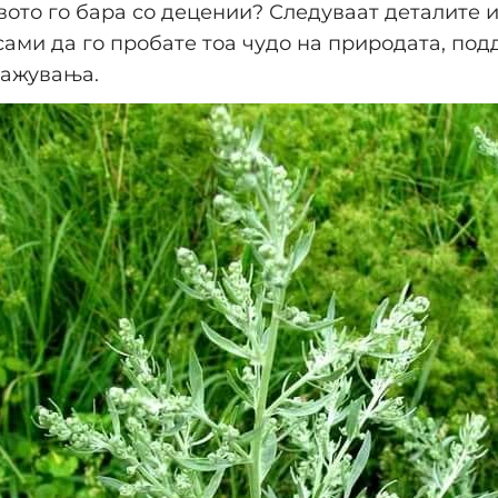
ото го бара со децении? Следуваат деталите и
сами да го пробате тоа чудо на природата, по
ражувања.