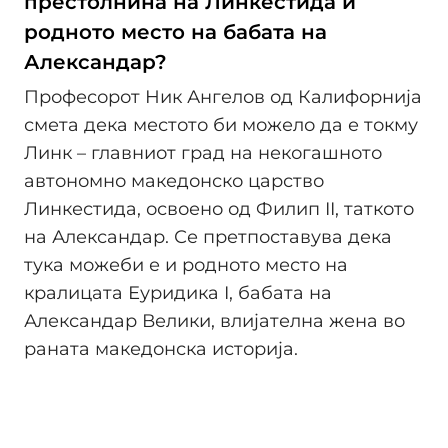
престолнина на Линкестида и
родното место на бабата на
Александар?
Професорот Ник Ангелов од Калифорнија
смета дека местото би можело да е токму
Линк – главниот град на некогашното
автономно македонско царство
Линкестида, освоено од Филип II, таткото
на Александар. Се претпоставува дека
тука можеби е и родното место на
кралицата Еуридика I, бабата на
Александар Велики, влијателна жена во
раната македонска историја.