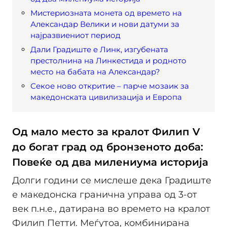
Мистериозната монета од времето на
Александар Велики и нови датуми за
најразвиениот период
Дали Градиште е Линк, изгубената
престолнина на Линкестида и родното
место на бабата на Александар?
Секое ново откритие – парче мозаик за
македонската цивилизација и Европа
Од мало место за кралот Филип V
до богат град од бронзеното доба:
Повеќе од два милениума историја
Долги години се мислеше дека Градиште
е македонска гранична управа од 3-от
век п.н.е., датирана во времето на кралот
Филип Петти. Меѓутоа, комбинирана