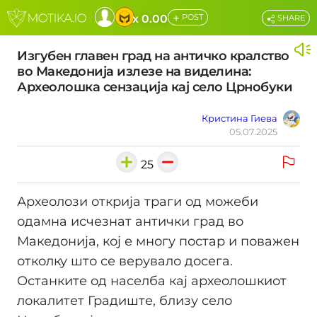
+
x 0.00
POST
SHARE
Изгубен главен град на античко кралство
во Македонија излезе на виделина:
Археолошка сензација кај село Црнобуки
Кристина Гиева
05.07.2025
25
Археолози открија траги од можеби
одамна исчезнат антички град во
Македонија, кој е многу постар и поважен
отколку што се верувало досега.
Останките од населба кај археолошкиот
локалитет Градиште, близу село