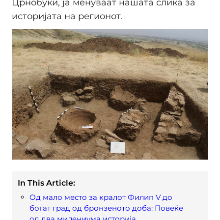
Црнобуки, ја менуваат нашата слика за
историјата на регионот.
In This Article:
Од мало место за кралот Филип V до
богат град од бронзеното доба: Повеќе
од два милениума историја