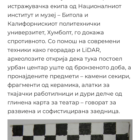
истражувачка екипа од Националниот
институт и музеј – Битола и
Калифорнискиот политехнички
универзитет, Хумболт, го докажа
спротивното. Со помош на современи
техники како георадар и LiDAR,
археолозите открија дека тука постоел
урбан центар уште од бронзеното доба, а
пронајдените предмети – камени секири,
фрагменти од керамика, алатки за
ткајачки работилници и дури делче од
глинена карта за театар – говорат за
развиена и софистицирана заедница.