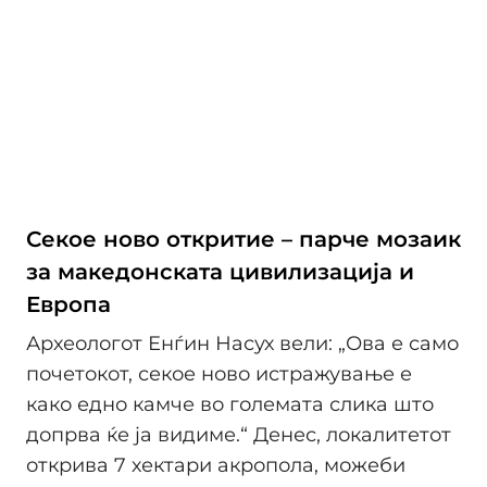
Секое ново откритие – парче мозаик
за македонската цивилизација и
Европа
Археологот Енѓин Насух вели: „Ова е само
почетокот, секое ново истражување е
како едно камче во големата слика што
допрва ќе ја видиме.“ Денес, локалитетот
открива 7 хектари акропола, можеби