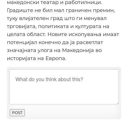
македонски театар и работилници.
Градиште не бил мал граничен премин,
туку влијателен град што ги менувал
трговијата, политиката и културата на
целата област. Новите ископувања имаат
потенцијал конечно да ја расветлат
значајната улога на Македонија во
историјата на Европа.
POST