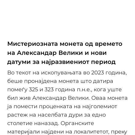
Мистериозната монета од времето
на Александар Велики и нови
датуми за најразвиениот период
Во текот на ископувањата во 2023 година,
беше пронајдена монета што датира
помеѓу 325 и 323 година п.н.е., кога уште
бил жив Александар Велики. Оваа монета
ја помести проценката на најголемиот
растеж на населбата дури за едно
столетие наназад. Органските
материјали најдени на локалитетот, преку