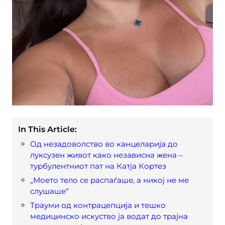
In This Article:
Од незадоволство во канцеларија до
луксузен живот како независна жена –
турбулентниот пат на Катја Кортез
„Моето тело се распаѓаше, а никој не ме
слушаше“
Трауми од контрацепција и тешко
медицинско искуство ја водат до трајна