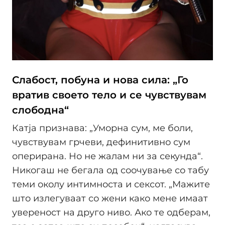
Слабост, побуна и нова сила: „Го
вратив своето тело и се чувствувам
слободна“
Катја признава: „Уморна сум, ме боли,
чувствувам грчеви, дефинитивно сум
оперирана. Но не жалам ни за секунда“.
Никогаш не бегала од соочување со табу
теми околу интимноста и сексот. „Мажите
што излегуваат со жени како мене имаат
увереност на друго ниво. Ако те одберам,