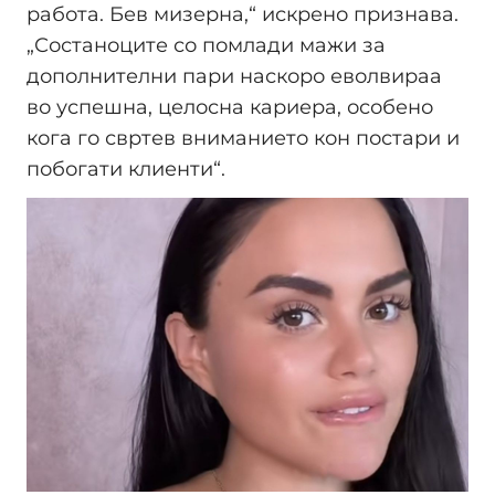
работа. Бев мизерна,“ искрено признава.
„Состаноците со помлади мажи за
дополнителни пари наскоро еволвираа
во успешна, целосна кариера, особено
кога го свртев вниманието кон постари и
побогати клиенти“.