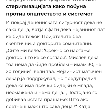
стерилизацијата како побуна
против општеството и системот
И покрај децениската сигурност дека не
сака деца, Катја сфати дека нејзиниот пат
ќе биде тежок. Пријателите беа
скептични, а докторите сомнителни.
„Сите ми велеа: ‘Среќно со наоѓање
доктор што ќе се согласи’. Мислев дека
тоа нема да биде проблем – имам 30, не
20 години“, вели таа. Нејзиниот матичен
лекар ја поддржувал, но предупредил
дека ќе има пречки бидејќи е млада,
неомажена и нема деца. „Постојано го
добивав истата прашање: Што ако
сретнеш маж што сака деца?“ Катја