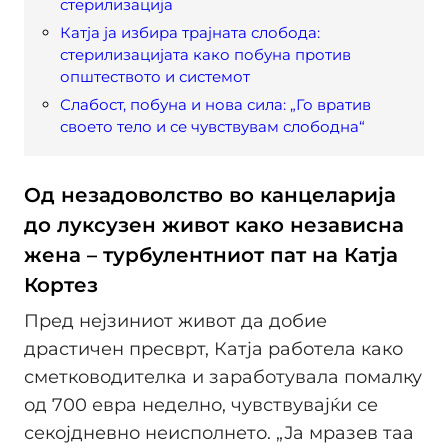
стерилизација
Катја ја избира трајната слобода:
стерилизацијата како побуна против
општеството и системот
Слабост, побуна и нова сила: „Го вратив
своето тело и се чувствувам слободна“
Од незадоволство во канцеларија
до луксузен живот како независна
жена – турбулентниот пат на Катја
Кортез
Пред нејзиниот живот да добие
драстичен пресврт, Катја работела како
сметководителка и заработувала помалку
од 700 евра неделно, чувствувајќи се
секојдневно неисполнето. „Ја мразев таа