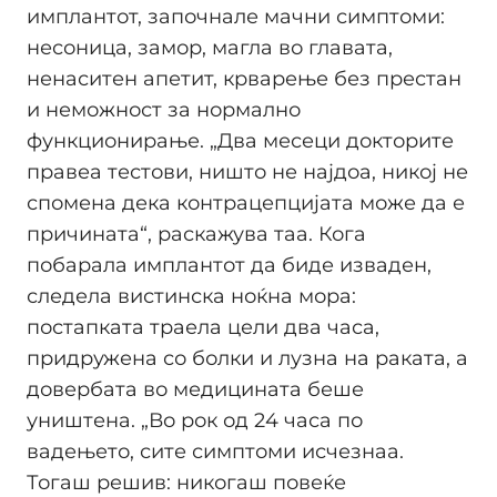
имплантот, започнале мачни симптоми:
несоница, замор, магла во главата,
ненаситен апетит, крварење без престан
и неможност за нормално
функционирање. „Два месеци докторите
правеа тестови, ништо не најдоа, никој не
спомена дека контрацепцијата може да е
причината“, раскажува таа. Кога
побарала имплантот да биде изваден,
следела вистинска ноќна мора:
постапката траела цели два часа,
придружена со болки и лузна на раката, а
довербата во медицината беше
уништена. „Во рок од 24 часа по
вадењето, сите симптоми исчезнаа.
Тогаш решив: никогаш повеќе