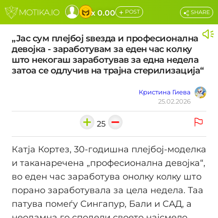
+
x 0.00
POST
SHARE
„Јас сум плејбој ѕвезда и професионална
девојка - заработувам за еден час колку
што некогаш заработував за една недела
затоа се одлучив на трајна стерилизација“
Кристина Гиева
25.02.2026
25
Катја Кортез, 30-годишна плејбој-моделка
и таканаречена „професионална девојка“,
во еден час заработува онолку колку што
порано заработувала за цела недела. Таа
патува помеѓу Сингапур, Бали и САД, a
неодамна го сподели своето најсмело