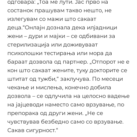
одговара: „Тоа ме лути. Јас прво на
состанок прашувам такво нешто, не
излегувам со мажи што сакаат
деца.“Онлајн дознала дека илјадници
жени – дури и мајки – се одбивани за
стерилизација или доживуваат
психолошки тестирања или мора да
бараат дозвола од партнер. „Отпорот не е
кон што сакаат жените, туку докторите се
штитат од тужби,“ заклучува. По месеци
чекање и мислења, конечно добила
дозвола – се одлучила на целосно вадење
на јајцеводи наместо само врзување, по
препорака од други жени. „Не се
чувствував безбедно само со врзување.
Сакав сигурност.“