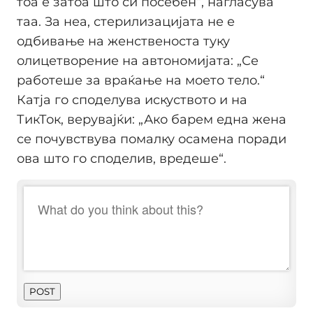
тоа е затоа што си посебен“, нагласува
таа. За неа, стерилизацијата не е
одбивање на женственоста туку
олицетворение на автономијата: „Се
работеше за враќање на моето тело.“
Катја го споделува искуството и на
ТикТок, верувајќи: „Ако барем една жена
се почувствува помалку осамена поради
ова што го споделив, вредеше“.
POST