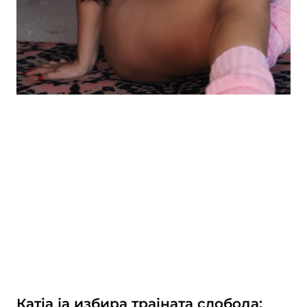
Катја ја избира трајната слобода: