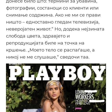
донесе било што: термини за убавина,
фотографии, состаноци со клиенти или
снимање содржина. Ако не ми се прави
ништо – едноставно гледам телевизија,
неверојатен живот.“ Но, додека нејзината
слобода цвета, здравјето и
репродукцијата биле на точка на
кршење. „Моето тело се распаѓаше, а
никој не ме слушаше,“ сведочи таа.