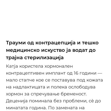
Трауми од контрацепција и тешко
медицинско искуство ја водат до
трајна стерилизација
Катја користела хормонален
контрацептивен имплант од 16 години —
мало стапче кое се поставува под кожата
на надлактицата и полека ослободува
хормон за спречување бременост.
Деценија поминала без проблеми, сѐ до
минатата година. По замената на