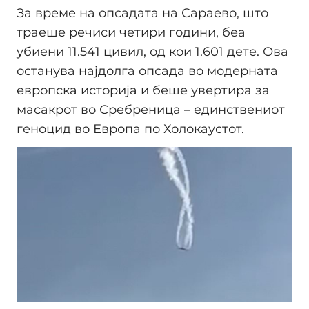
За време на опсадата на Сараево, што
траеше речиси четири години, беа
убиени 11.541 цивил, од кои 1.601 дете. Ова
останува најдолга опсада во модерната
европска историја и беше увертира за
масакрот во Сребреница – единствениот
геноцид во Европа по Холокаустот.