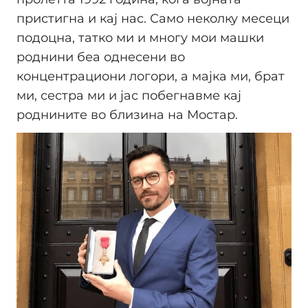
пристигна и кај нас. Само неколку месеци
подоцна, татко ми и многу мои машки
роднини беа однесени во
концентрациони логори, а мајка ми, брат
ми, сестра ми и јас побегнавме кај
роднините во близина на Мостар.