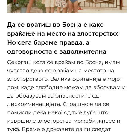
Да се вратиш во Босна е како
враќање на место на злосторство:
Но сега бараме правда, а
одговорноста е задолжителна
Секогаш кога се враќам во Босна, имам
чувство дека се враќам на местото на
злосторството. Велика Британија е мојот
дом, каде слободно можам да зборувам и
да образувам за опасностите од
дискриминацијата. Страшно е да се
помисли дека некој од тие луѓе што
извршиле злосторства можеби живее и
тука. Време е државите да ги следат