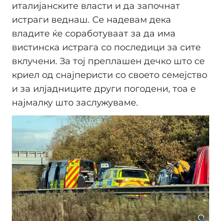
италијанските власти и да започнат
истраги веднаш. Се надевам дека
владите ќе соработуваат за да има
вистинска истрага со последици за сите
вклучени. За тој преплашен дечко што се
криел од снајперисти со своето семејство
и за илјадниците други погодени, тоа е
најмалку што заслужуваме.