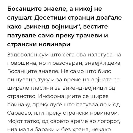
Босанците знаеле, а никој не
слушал: Десетици странци доаѓале
како „викенд војници“, вестите
патувале само преку трачеви и
странски новинари
Задоволен сум што сега ова излегува на
површина, но и разочаран, знаејќи дека
Босанците знаеле. Не само што било
пишувано, туку и за време на војната се
ширеле гласини за викенд-војници од
странство. Информациите се ширеа
поинаку, преку луѓе што патуваа до и од
Сараево, или преку странски новинари.
Мојот татко, од своето време во логорот,
низ мали бараки и без храна, некако