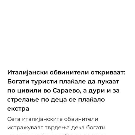
Италијански обвинители откриваат:
Богати туристи плаќале да пукаат
по цивили во Сараево, а дури и за
стрелање по деца се плаќало
екстра
Сега италијанските обвинители
истражуваат тврдења дека богати