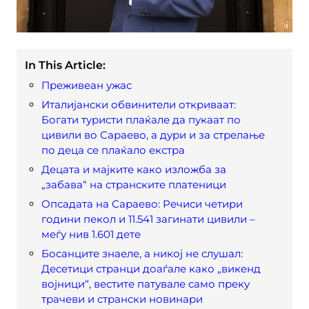
In This Article:
Преживеан ужас
Италијански обвинители откриваат:
Богати туристи плаќале да пукаат по
цивили во Сараево, а дури и за стрелање
по деца се плаќало екстра
Децата и мајките како изложба за
„забава“ на странските платеници
Опсадата на Сараево: Речиси четири
години пекол и 11.541 загинати цивили –
меѓу нив 1.601 дете
Босанците знаеле, а никој не слушал:
Десетици странци доаѓале како „викенд
војници“, вестите патувале само преку
трачеви и странски новинари