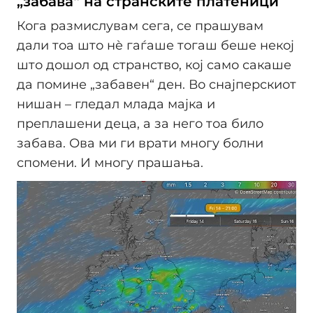
„забава“ на странските платеници
Кога размислувам сега, се прашувам
дали тоа што нè гаѓаше тогаш беше некој
што дошол од странство, кој само сакаше
да помине „забавен“ ден. Во снајперскиот
нишан – гледал млада мајка и
преплашени деца, а за него тоа било
забава. Ова ми ги врати многу болни
спомени. И многу прашања.