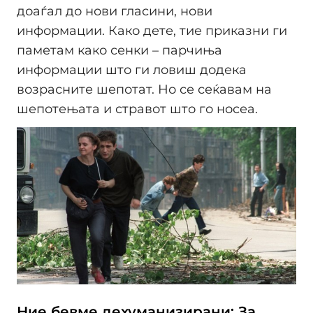
доаѓал до нови гласини, нови
информации. Како дете, тие приказни ги
паметам како сенки – парчиња
информации што ги ловиш додека
возрасните шепотат. Но се сеќавам на
шепотењата и стравот што го носеа.
Ние бевме дехуманизирани: За