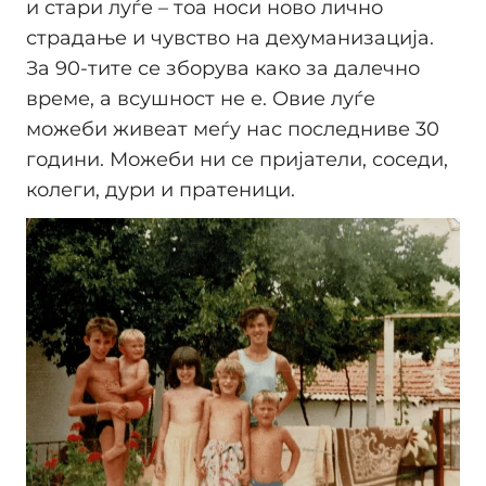
и стари луѓе – тоа носи ново лично
страдање и чувство на дехуманизација.
За 90-тите се зборува како за далечно
време, а всушност не е. Овие луѓе
можеби живеат меѓу нас последниве 30
години. Можеби ни се пријатели, соседи,
колеги, дури и пратеници.