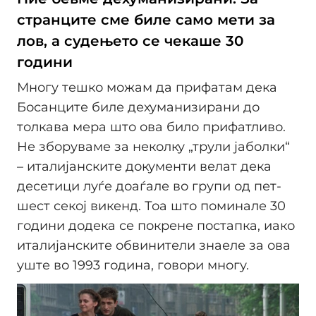
странците сме биле само мети за
лов, а судењето се чекаше 30
години
Многу тешко можам да прифатам дека
Босанците биле дехуманизирани до
толкава мера што ова било прифатливо.
Не зборуваме за неколку „трули јаболки“
– италијанските документи велат дека
десетици луѓе доаѓале во групи од пет-
шест секој викенд. Тоа што поминале 30
години додека се покрене постапка, иако
италијанските обвинители знаеле за ова
уште во 1993 година, говори многу.