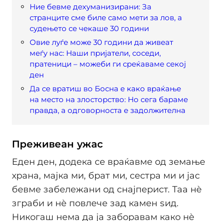
Ние бевме дехуманизирани: За
странците сме биле само мети за лов, а
судењето се чекаше 30 години
Овие луѓе може 30 години да живеат
меѓу нас: Наши пријатели, соседи,
пратеници – можеби ги среќаваме секој
ден
Да се вратиш во Босна е како враќање
на место на злосторство: Но сега бараме
правда, а одговорноста е задолжителна
Преживеан ужас
Еден ден, додека се враќавме од земање
храна, мајка ми, брат ми, сестра ми и јас
бевме забележани од снајперист. Таа нè
зграби и нè повлече зад камен ѕид.
Никогаш нема да ја заборавам како нè