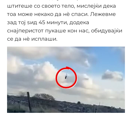
штитеше со своето тело, мислејќи дека
тоа може некако да нè спаси. Лежевме
зад тој ѕид 45 минути, додека
снајперистот пукаше кон нас, обидувајќи
се да нè исплаши.