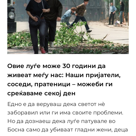
Овие луѓе може 30 години да
живеат меѓу нас: Наши пријатели,
соседи, пратеници – можеби ги
среќаваме секој ден
Едно е да веруваш дека светот нè
заборавил или ги има своите проблеми.
Но да дознаеш дека луѓе патувале во
Босна само да убиваат гладни жени, деца