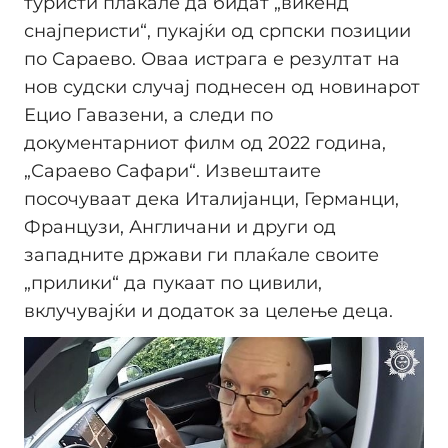
туристи плаќале да бидат „викенд
снајперисти“, пукајќи од српски позиции
по Сараево. Оваа истрага е резултат на
нов судски случај поднесен од новинарот
Ецио Гавазени, а следи по
документарниот филм од 2022 година,
„Сараево Сафари“. Извештаите
посочуваат дека Италијанци, Германци,
Французи, Англичани и други од
западните држави ги плаќале своите
„прилики“ да пукаат по цивили,
вклучувајќи и додаток за целење деца.