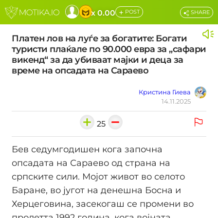
+
x 0.00
POST
SHARE
Платен лов на луѓе за богатите: Богати
туристи плаќале по 90.000 евра за „сафари
викенд“ за да убиваат мајки и деца за
време на опсадата на Сараево
Кристина Гиева
14.11.2025
25
Бев седумгодишен кога започна
опсадата на Сараево од страна на
српските сили. Мојот живот во селото
Баране, во југот на денешна Босна и
Херцеговина, засекогаш се промени во
пролетта 1992 година, кога војната