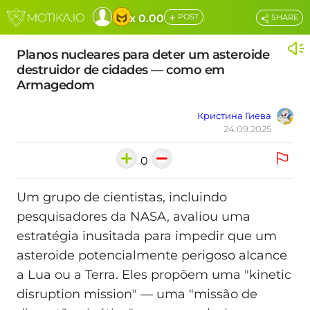
+
x 0.00
POST
SHARE
Planos nucleares para deter um asteroide
destruidor de cidades — como em
Armagedom
Кристина Гиева
24.09.2025
0
Um grupo de cientistas, incluindo
pesquisadores da NASA, avaliou uma
estratégia inusitada para impedir que um
asteroide potencialmente perigoso alcance
a Lua ou a Terra. Eles propõem uma "kinetic
disruption mission" — uma "missão de