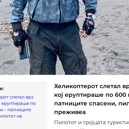
Хеликоптерот слетал вр
e:
кој еруптираше по 600 
рот слетал врз
патниците спасени, пи
ј еруптираше по
и – патниците
преживеа
пилотот не
Пилотот и тројцата туристи