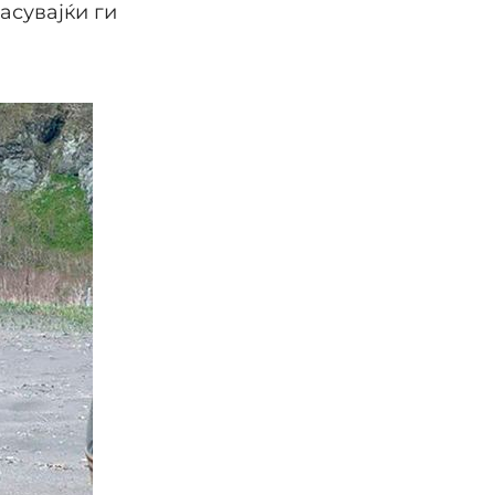
асувајќи ги