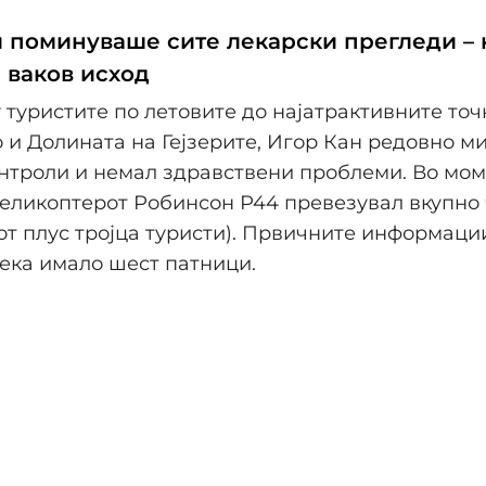
и поминуваше сите лекарски прегледи – 
 ваков исход
 туристите по летовите до најатрактивните точ
 и Долината на Гејзерите, Игор Кан редовно м
нтроли и немал здравствени проблеми. Во мом
хеликоптерот Робинсон Р44 превезувал вкупно
от плус тројца туристи). Првичните информац
ека имало шест патници.