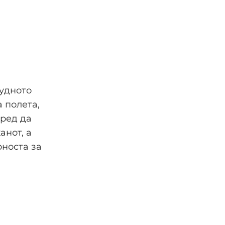
нудното
 полета,
пред да
анот, а
рноста за