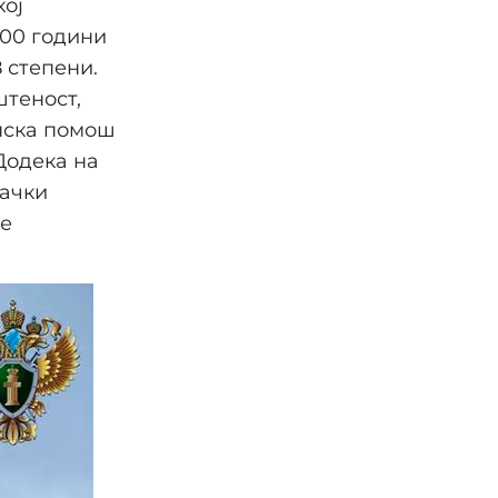
кој
600 години
8 степени.
штеност,
нска помош
Додека на
вачки
ле