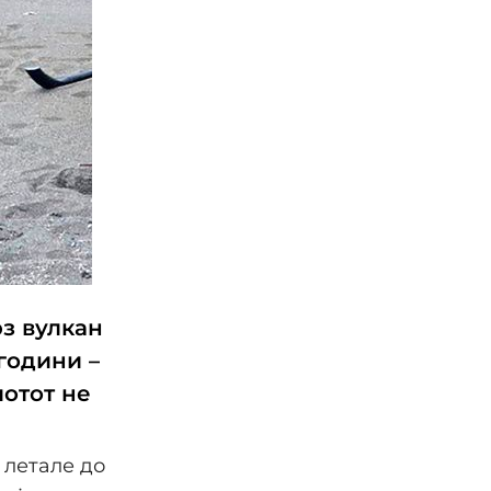
з вулкан
години –
лотот не
 летале до