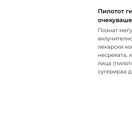
Пилотот г
очекуваше
Познат меѓу
вклучително
лекарски ко
несреќата, 
лица (пилот
сугерираа д