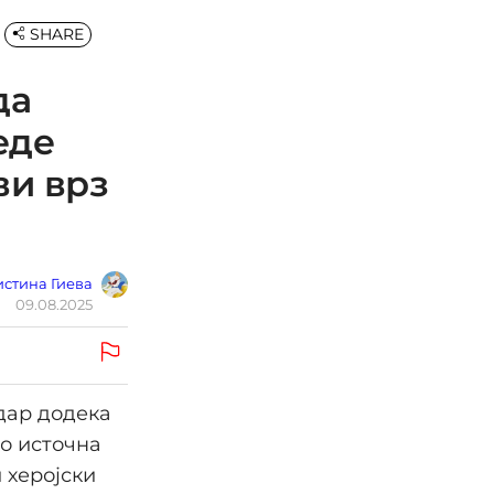
SHARE
да
еде
ви врз
стина Гиева
09.08.2025
удар додека
о источна
и херојски