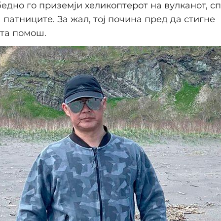
бедно го приземји хеликоптерот на вулканот, сп
 патниците. За жал, тој почина пред да стигне
та помош.