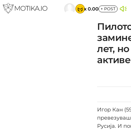
x 0.00
+
POST
Пилото
замине
лет, н
активе
Игор Кан (5
превезуваше
Русија. И по