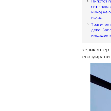
Пилотот 
сите лека
никој не 
исход
Трагичен 
дело: Зап
инцидент
хеликоптер 
евакуирани