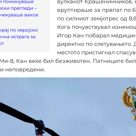
вулканот Крашенинников, 
ги поминуваше
рски прегледи –
еруптираше за првпат по 
очекуваше ваков
по силниот земјотрес од 8,
Кога почувствувал изнемо
крај по херојско
Игор Кан побарал медици
очна истрага за
от
директно по слетувањето. 
местото пристигнал спасу
Ми-8, Кан веќе бил безживотен. Патниците би
 и неповредени.