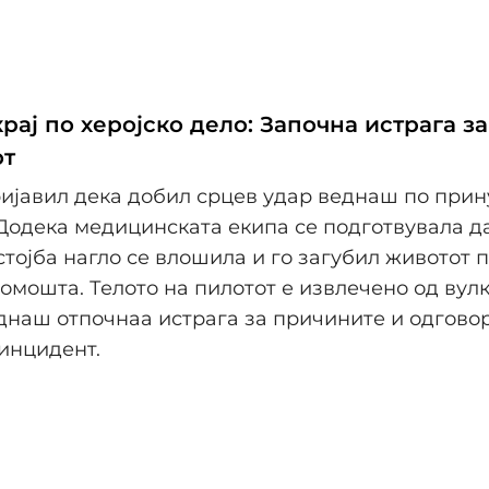
рај по херојско дело: Започна истрага за
от
ијавил дека добил срцев удар веднаш по при
Додека медицинската екипа се подготвувала да
стојба нагло се влошила и го загубил животот 
омошта. Телото на пилотот е извлечено од вулк
днаш отпочнаа истрага за причините и одгово
инцидент.