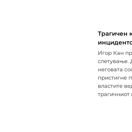
Трагичен к
инцидент
Игор Кан пр
слетување. 
неговата со
пристигне п
властите ве
трагичниот 