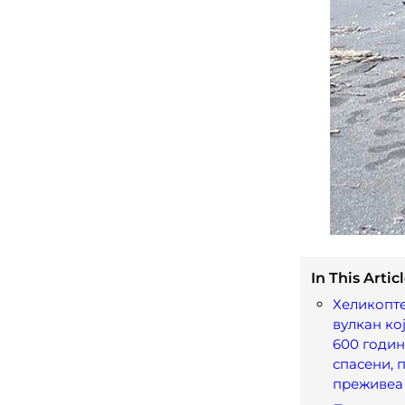
In This Articl
Хеликопте
вулкан ко
600 годин
спасени, 
преживеа