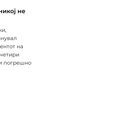
никој не
ки,
инувал
ентот на
 четири
ии погрешно