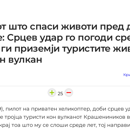
т што спаси животи пред 
: Срцев удар го погоди ср
о ги приземји туристите жи
н вулкан
Кри
25
9), пилот на приватен хеликоптер, доби срцев 
 тројца туристи кон вулканот Крашениников в
крај тоа што му се слоши среде лет, тој направ