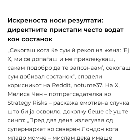
Искреноста носи резултати:
директните пристапи често водат
кон состанок
„Секогаш кога ќе сум ѝ рекол на жена: ‘Еј
X, ми се допаѓаш и ме привлекуваш,
сакам подобро да те запознаам’, секогаш
сум добивал состанок“, сподели
корисникот на Reddit, notume37. На X,
Мелиса Чен – потпретседателка во
Strategy Risks – раскажа емотивна случка
што би ја освоило, доколку беше сѐ уште
сингл: „Пред два дена излегував од
супермаркет во северен Лондон кога
младо момче – мислам дека имаше