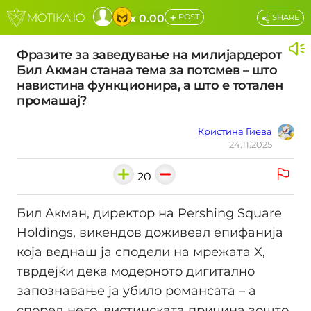
+
x 0.00
POST
SHARE
Фразите за заведување на милијардерот
Бил Акман станаа тема за потсмев – што
навистина функционира, а што е тотален
промашај?
Кристина Гиева
24.11.2025
20
Бил Акман, директор на Pershing Square
Holdings, викендов доживеал епифанија
која веднаш ја сподели на мрежата X,
тврдејќи дека модерното дигитално
запознавање ја убило романсата – а
според него, вистинската причина зошто