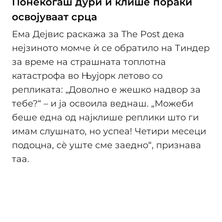
Понекогаш дури и клише пораки
освојуваат срца
Ема Дејвис раскажа за The Post дека
нејзиното момче ѝ се обратило на Тиндер
за време на страшната топлотна
катастрофа во Њујорк летово со
репликата: „Доволно е жешко надвор за
тебе?“ – и ја освоила веднаш. „Можеби
беше една од најклише реплики што ги
имам слушнато, но успеа! Четири месеци
подоцна, сѐ уште сме заедно“, признава
таа.