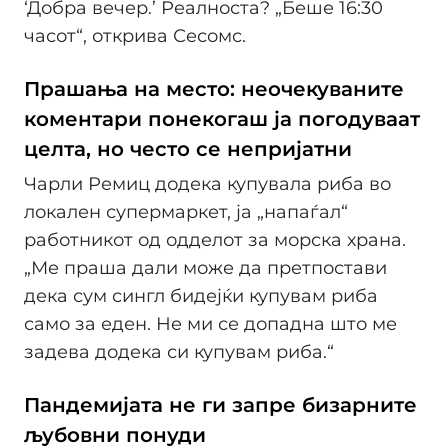
‘Добра вечер.’ Реалноста? „Беше 16:30
часот“, открива Сесомс.
Прашања на место: неочекуваните
коментари понекогаш ја погодуваат
целта, но често се непријатни
Чарли Ремиц додека купувала риба во
локален супермаркет, ја „напаѓал“
работникот од одделот за морска храна.
„Ме праша дали може да претпостави
дека сум сингл бидејќи купувам риба
само за еден. Не ми се допадна што ме
задева додека си купувам риба.“
Пандемијата не ги запре бизарните
љубовни понуди