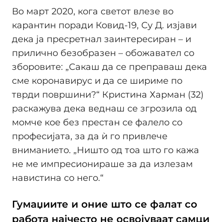
Во март 2020, кога светот влезе во
карантин поради Ковид-19, Су Д. изјави
дека ја пресретнал заинтересиран – и
прилично безобразен – обожавател со
зборовите: „Сакаш да се преправаш дека
сме коронавирус и да се шириме по
тврди површини?“ Кристина Харман (32)
раскажува дека веднаш се згрозила од
момче кое без престан се фалело со
професијата, за да ѝ го привлече
вниманието. „Ништо од тоа што го кажа
не ме импресионираше за да излезам
навистина со него.“
Гумаџиите и оние што се фалат со
работа најчесто не освојуваат самци