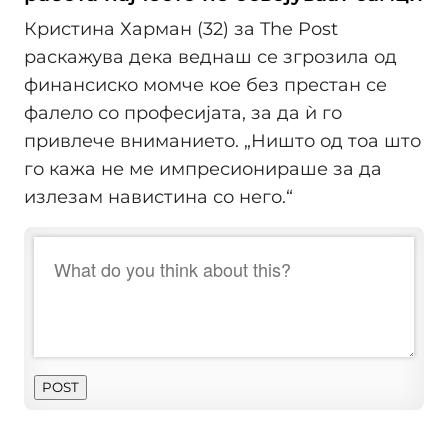
Кристина Харман (32) за The Post
раскажува дека веднаш се згрозила од
финансиско момче кое без престан се
фалело со професијата, за да ѝ го
привлече вниманието. „Ништо од тоа што
го кажа не ме импресионираше за да
излезам навистина со него.“
POST