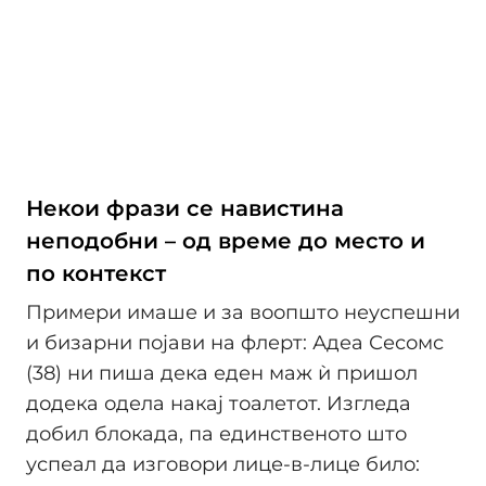
Некои фрази се навистина
неподобни – од време до место и
по контекст
Примери имаше и за воопшто неуспешни
и бизарни појави на флерт: Адеа Сесомс
(38) ни пиша дека еден маж ѝ пришол
додека одела накај тоалетот. Изгледа
добил блокада, па единственото што
успеал да изговори лице-в-лице било: