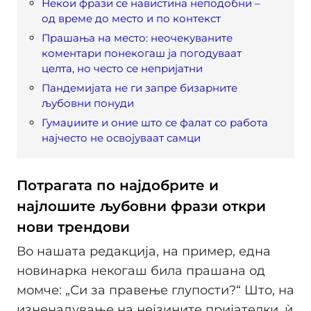
Некои фрази се навистина неподобни –
од време до место и по контекст
Прашања на место: неочекуваните
коментари понекогаш ја погодуваат
целта, но често се непријатни
Пандемијата не ги запре бизарните
љубовни понуди
Гумаџиите и оние што се фалат со работа
најчесто не освојуваат самци
Потрагата по најдобрите и
најлошите љубовни фрази откри
нови трендови
Во нашата редакција, на пример, една
новинарка некогаш била прашана од
момче: „Си за правење глупости?“ Што, на
изненадување на нејзините пријателки, ѝ