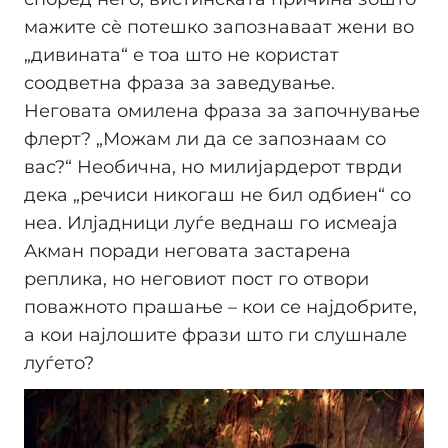
мажите сѐ потешко запознаваат жени во
„дивината“ е тоа што не користат
соодветна фраза за заведување.
Неговата омилена фраза за започнување
флерт? „Можам ли да се запознаам со
вас?“ Необична, но милијардерот тврди
дека „речиси никогаш не бил одбиен“ со
неа. Илјадници луѓе веднаш го исмеаја
Акман поради неговата застарена
реплика, но неговиот пост го отвори
поважното прашање – кои се најдобрите,
а кои најлошите фрази што ги слушнале
луѓето?