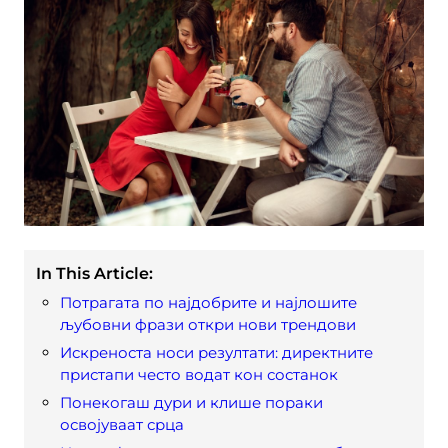
In This Article:
Потрагата по најдобрите и најлошите
љубовни фрази откри нови трендови
Искреноста носи резултати: директните
пристапи често водат кон состанок
Понекогаш дури и клише пораки
освојуваат срца