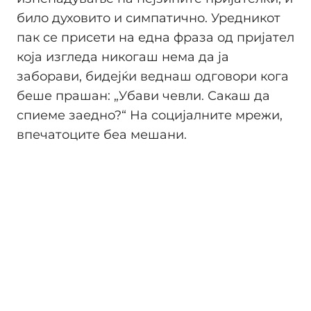
било духовито и симпатично. Уредникот
пак се присети на една фраза од пријател
која изгледа никогаш нема да ја
заборави, бидејќи веднаш одговори кога
беше прашан: „Убави чевли. Сакаш да
спиеме заедно?“ На социјалните мрежи,
впечатоците беа мешани.