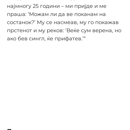
најмногу 25 години – ми пријде и ме
праша: ‘Можам ли да ве поканам на
состанок?’ Му се насмеав, му го покажав
прстенот и му реков: ‘Веќе сум верена, но
ако бев сингл, ќе прифатев.’“