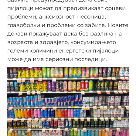
пијалоци можат да предизвикаат срцеви
проблеми, анксиозност, несоница,
главоболки и проблеми со забите. Новите
докази покажуваат дека без разлика на
возраста и здравјето, консумирањето
големи количини енергетски пијалоци
може да има сериозни последици.