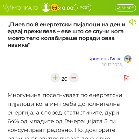
+
x 0.00
POST
SHARE
„Пиев по 8 енергетски пијалоци на ден и
едвај преживеав – еве што се случи кога
моето тело колабираше поради оваа
навика“
Кристина Гиева
10.12.2025
20
Многумина посегнуваат по енергетски
пијалоци кога им треба дополнителна
енергија, а според статистиките, дури
64% од младите од Генерацијата З ги
консумираат редовно. Но, докторите
одамна предупредуваат дека овие