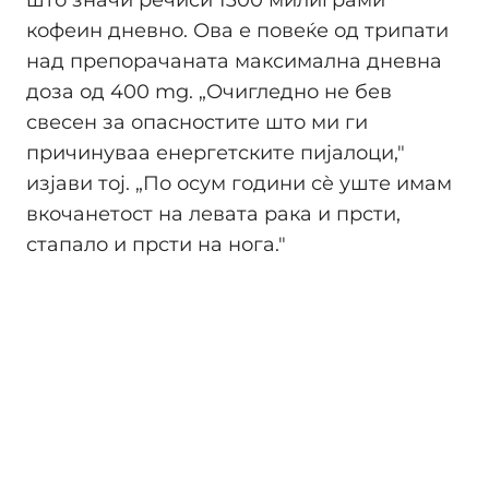
што значи речиси 1300 милиграми
кофеин дневно. Ова е повеќе од трипати
над препорачаната максимална дневна
доза од 400 mg. „Очигледно не бев
свесен за опасностите што ми ги
причинуваа енергетските пијалоци,"
изјави тој. „По осум години сè уште имам
вкочанетост на левата рака и прсти,
стапало и прсти на нога."