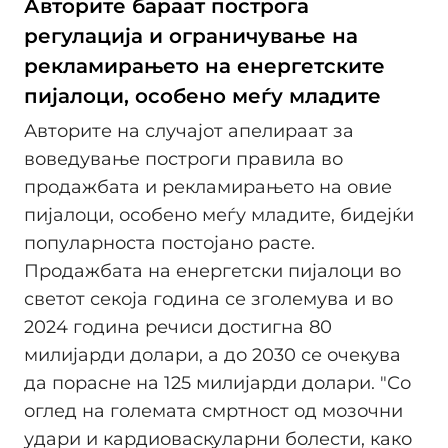
Авторите бараат построга
регулација и ограничување на
рекламирањето на енергетските
пијалоци, особено меѓу младите
Авторите на случајот апелираат за
воведување построги правила во
продажбата и рекламирањето на овие
пијалоци, особено меѓу младите, бидејќи
популарноста постојано расте.
Продажбата на енергетски пијалоци во
светот секоја година се зголемува и во
2024 година речиси достигна 80
милијарди долари, а до 2030 се очекува
да порасне на 125 милијарди долари. "Со
оглед на големата смртност од мозочни
удари и кардиоваскуларни болести, како