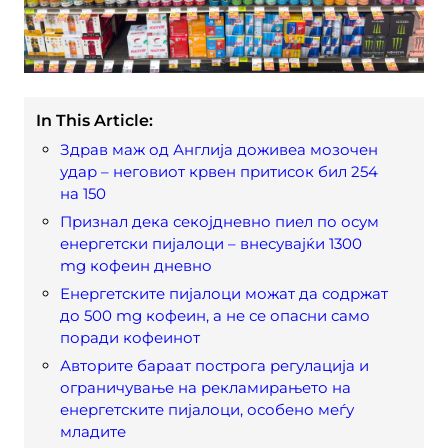
In This Article:
Здрав маж од Англија доживеа мозочен
удар – неговиот крвен притисок бил 254
на 150
Признал дека секојдневно пиел по осум
енергетски пијалоци – внесувајќи 1300
mg кофеин дневно
Енергетските пијалоци можат да содржат
до 500 mg кофеин, а не се опасни само
поради кофеинот
Авторите бараат построга регулација и
ограничување на рекламирањето на
енергетските пијалоци, особено меѓу
младите