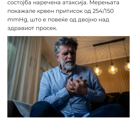
состојба наречена атаксија. Мерењата
покажале крвен притисок од 254/150
mmHg, што е повеќе од двојно над
здравиот просек.