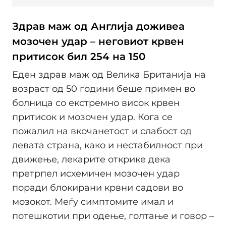
Здрав маж од Англија доживеа
мозочен удар – неговиот крвен
притисок бил 254 на 150
Еден здрав маж од Велика Британија на
возраст од 50 години беше примен во
болница со екстремно висок крвен
притисок и мозочен удар. Кога се
пожалил на вкочанетост и слабост од
левата страна, како и нестабилност при
движење, лекарите открике дека
претрпел исхемичен мозочен удар
поради блокирани крвни садови во
мозокот. Меѓу симптомите имал и
потешкотии при одење, голтање и говор –