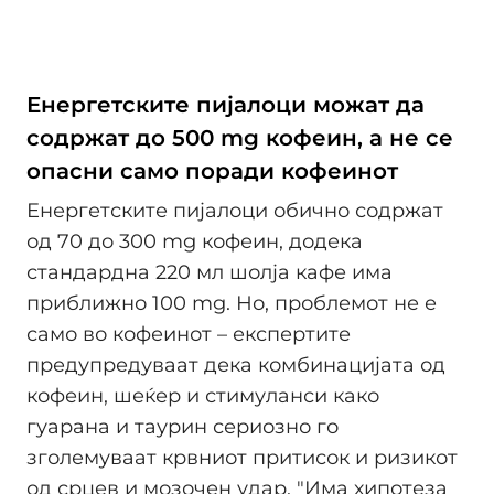
Енергетските пијалоци можат да
содржат до 500 mg кофеин, а не се
опасни само поради кофеинот
Енергетските пијалоци обично содржат
од 70 до 300 mg кофеин, додека
стандардна 220 мл шолја кафе има
приближно 100 mg. Но, проблемот не е
само во кофеинот – експертите
предупредуваат дека комбинацијата од
кофеин, шеќер и стимуланси како
гуарана и таурин сериозно го
зголемуваат крвниот притисок и ризикот
од срцев и мозочен удар. "Има хипотеза