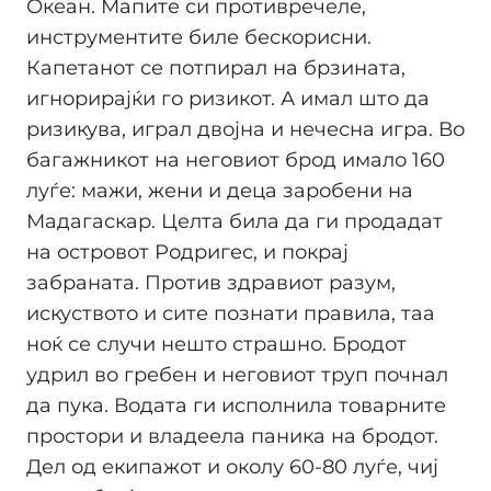
Океан. Мапите си противречеле,
инструментите биле бескорисни.
Капетанот се потпирал на брзината,
игнорирајќи го ризикот. А имал што да
ризикува, играл двојна и нечесна игра. Во
багажникот на неговиот брод имало 160
луѓе: мажи, жени и деца заробени на
Мадагаскар. Целта била да ги продадат
на островот Родригес, и покрај
забраната. Против здравиот разум,
искуството и сите познати правила, таа
ноќ се случи нешто страшно. Бродот
удрил во гребен и неговиот труп почнал
да пука. Водата ги исполнила товарните
простори и владеела паника на бродот.
Дел од екипажот и околу 60-80 луѓе, чиј