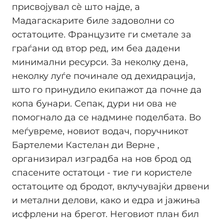
присвојувал сè што најде, а
Мадагаскарите биле задоволни со
остатоците. Французите ги сметале за
граѓани од втор ред, им беа дадени
минимални ресурси. За неколку дена,
неколку луѓе починале од дехидрација,
што го принудило екипажот да почне да
копа бунари. Сепак, дури ни ова не
помогнало да се надмине поделбата. Во
меѓувреме, новиот водач, поручникот
Бартелеми Кастелан ди Верне ,
организирал изградба на нов брод од
спасените остатоци - тие ги користеле
остатоците од бродот, вклучувајќи дрвени
и метални делови, како и едра и јажиња
исфрлени на брегот. Неговиот план бил