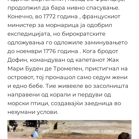
продолжил да бара нивно спасување.
Конечно, во 1772 година , францускиот
министер за морнарица ја одобрил
експедицијата, но бирократските
одложувања го одложиле заминувањето
до ноември 1776 година . Кога бродот
Дофин, командуван од капетанот Жак
Мари Буден де Тромелен, пристигнал на
островот, тој пронашол само седум жени
и едно бебе. Тие живееле во засолништа
направени од корали и пердуви од
морски птици, создавајќи заедница во
нехумани услови.