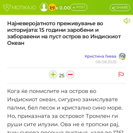
+
x 0.00
POST
SHARE
Најневеројатното преживување во
историјата: 15 години заробени и
заборавени на пуст остров во Индискиот
Океан
Кристина Гиева
06.08.2025
25
Кога ќе помислите на остров во
Индискиот океан, сигурно замислувате
палми, бел песок и кристално сино море.
Но, приказната за островот Тромлен ги
руши сите илузии. Ова не е тропски рај,
туку сурова песочна пустина, каде во 1761