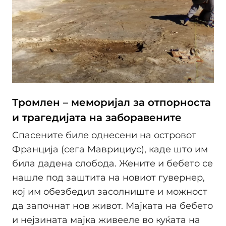
Тромлен – меморијал за отпорноста
и трагедијата на заборавените
Спасените биле однесени на островот
Франција (сега Маврициус), каде што им
била дадена слобода. Жените и бебето се
нашле под заштита на новиот гувернер,
кој им обезбедил засолниште и можност
да започнат нов живот. Мајката на бебето
и нејзината мајка живееле во куќата на