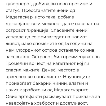
гувернерот, добивајќи ново презиме и
статус. Преостанатите жени од
Мадагаскар, исто така, добиле
државјанство и можност да се населат на
островот Франција. Спасените жени
успеале да се прилагодат на новиот
живот, иако спомените од 15 години на
немилосрдниот остров останале со нив
засекогаш. Островот бил преименуван во
Тромелин во чест на капетанот кој ги
спасил мажите. Денес, местото е
археолошко наоѓалиште. Научниците
пронаоѓаат бакарни чинии, алатки и
накит изработени од Мадагаскарите.
Овие артефакти раскажуваат приказна за
неверојатна храброст и досетливост.