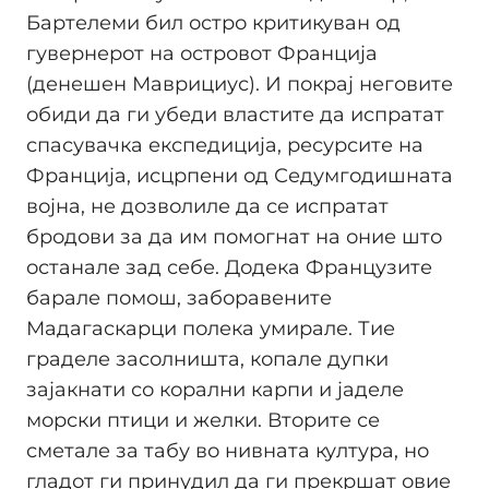
Бартелеми бил остро критикуван од
гувернерот на островот Франција
(денешен Маврициус). И покрај неговите
обиди да ги убеди властите да испратат
спасувачка експедиција, ресурсите на
Франција, исцрпени од Седумгодишната
војна, не дозволиле да се испратат
бродови за да им помогнат на оние што
останале зад себе. Додека Французите
барале помош, заборавените
Мадагаскарци полека умирале. Тие
граделе засолништа, копале дупки
зајакнати со корални карпи и јаделе
морски птици и желки. Вторите се
сметале за табу во нивната култура, но
гладот ги принудил да ги прекршат овие