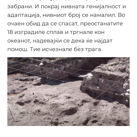
забрани. И покрај нивната генијалност и
адаптација, нивниот број се намалил. Во
очаен обид да се спасат, преостанатите
18 изградиле сплав и тргнале кон
океанот, надевајќи се дека ќе најдат
помош. Тие исчезнале без трага.