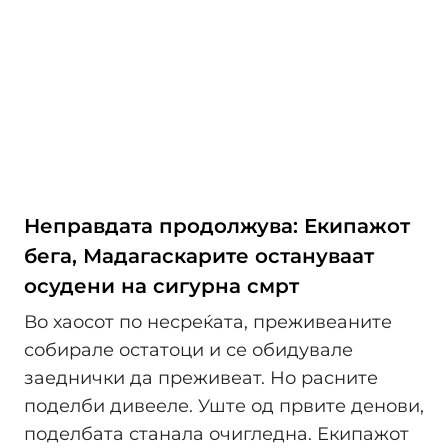
Неправдата продолжува: Екипажот
бега, Мадагаскарите остануваат
осудени на сигурна смрт
Во хаосот по несреќата, преживеаните
собирале остатоци и се обидувале
заеднички да преживеат. Но расните
поделби дивееле. Уште од првите денови,
поделбата станала очигледна. Екипажот