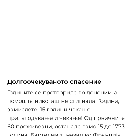
Долгоочекуваното спасение
Годините се претвориле во децении, а
помошта никогаш не стигнала. Години,
замислете, 15 години чекање,
прилагодување и чекање! Од првичните
60 преживеани, останале само 15 до 1773
година. Бартелеми , назад во Франција,