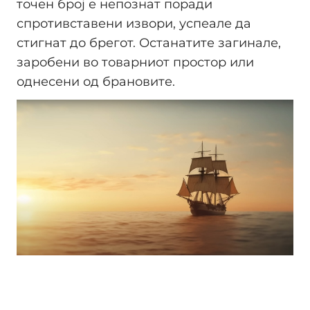
точен број е непознат поради
спротивставени извори, успеале да
стигнат до брегот. Останатите загинале,
заробени во товарниот простор или
однесени од брановите.