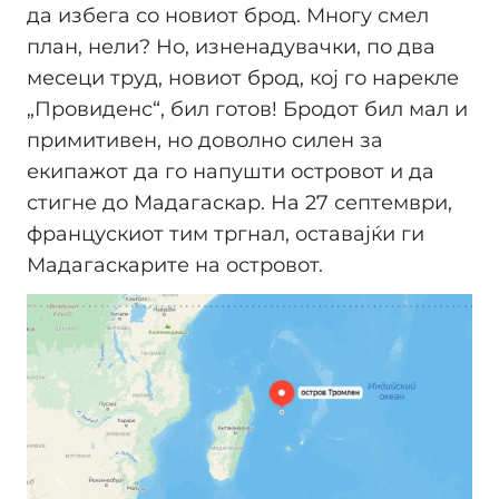
да избега со новиот брод. Многу смел
план, нели? Но, изненадувачки, по два
месеци труд, новиот брод, кој го нарекле
„Провиденс“, бил готов! Бродот бил мал и
примитивен, но доволно силен за
екипажот да го напушти островот и да
стигне до Мадагаскар. На 27 септември,
францускиот тим тргнал, оставајќи ги
Мадагаскарите на островот.