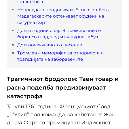
катастрофа
Неправдата продолжува: Екипажот бега,
Мадагаскарите остануваат осудени на
сигурна смрт
Долги години очај: 18 преживеани се
борат со глад, жед и културни табуа
Долгоочекуваното спасение
Тромлен – меморијал за отпорноста и
трагедијата на заборавените
Трагичниот бродолом: Таен товар и
расна поделба предизвикуваат
катастрофа
31 јули 1761 година. Францускиот брод
„Л'Утил“ под команда на капетанот Жан
де Ла Фарг го преминувал Индискиот