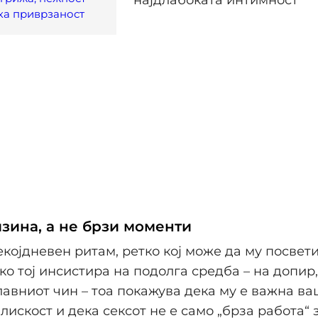
ка приврзаност
изина, а не брзи моменти
екојдневен ритам, ретко кој може да му посвет
 ако тој инсистира на подолга средба – на допир
лавниот чин – тоа покажува дека му е важна в
лискост и дека сексот не е само „брза работа“ з