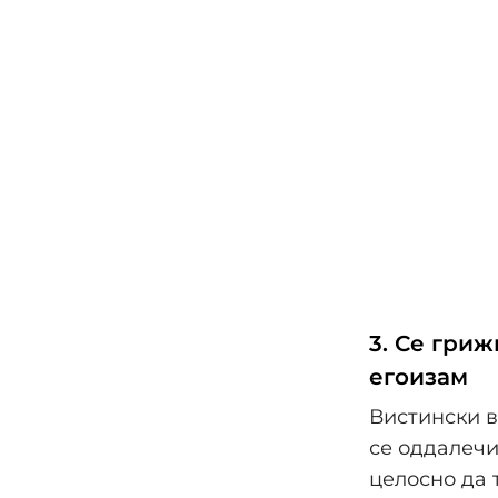
3. Се гриж
егоизам
Вистински в
се оддалечи
целосно да 