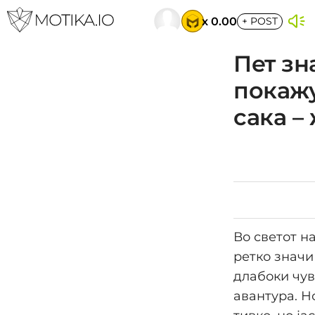
x 0.00
+
POST
Пет зн
покажу
сака –
Во светот н
ретко значи
длабоки чув
авантура. Н