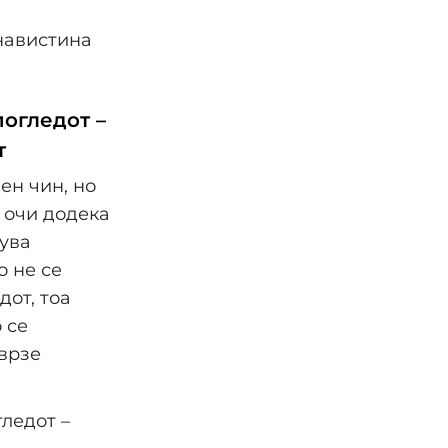
погледот –
т
ен чин, но
 очи додека
нува
о не се
дот, тоа
 се
оврзе