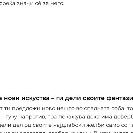
среќа значи сè за него.
 нови искуства – ги дели своите фантази
т ти предложи ново нешто во спалната соба, то
 – туку напротив, тоа покажува дека има доверб
дели дел од своите најдлабоки желби само со т