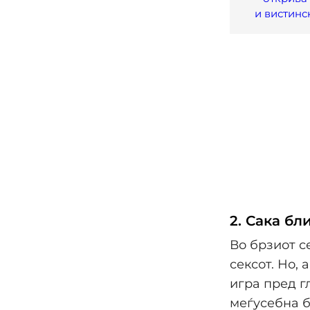
и вистинс
2. Сака бл
Во брзиот с
сексот. Но,
игра пред г
меѓусебна б