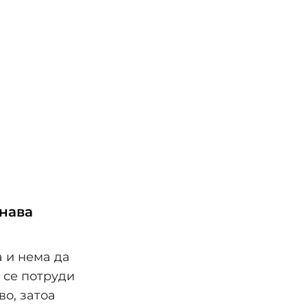
знава
 и нема да
е се потруди
во, затоа