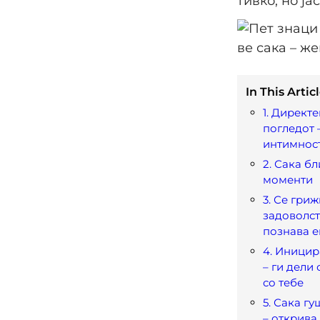
тивко, но ја
In This Articl
1. Директе
погледот 
интимнос
2. Сака бл
моменти
3. Се гриж
задоволст
познава 
4. Иницир
– ги дели
со тебе
5. Сака г
– открива