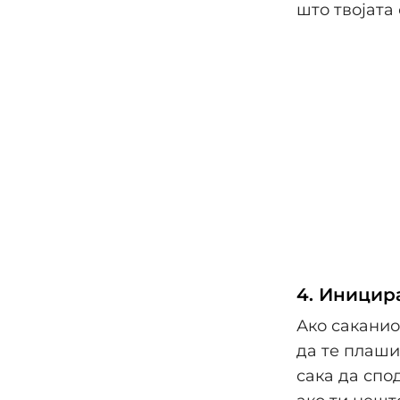
што твојата 
4. Иницира
Ако саканио
да те плаши
сака да спо