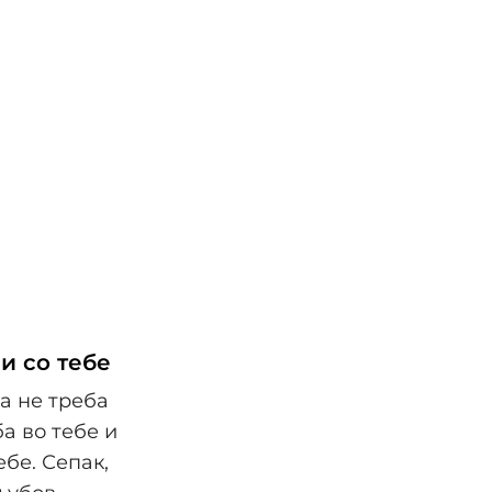
и со тебе
а не треба
а во тебе и
ебе. Сепак,