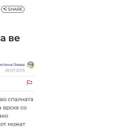
SHARE
а ве
стина Гиева
28.07.2025
 во спалната
 врска со
ако
сот можат