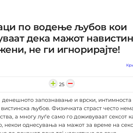
аци по водење љубов кои
ваат дека мажот навистин
 жени, не ги игнорирајте!
Кри
25
а денешното запознавање и врски, интимноста
 вистинска љубов. Физичката страст често нема
ства, а многу луѓе само го доживуваат сексот к
о, некои однесувања на мажот за време на сек