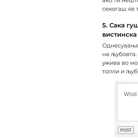
ако ти нешт
секогаш ќе 
5. Сака гу
вистинска
Однесувањет
на љубовта.
ужива во мо
топли и љуб
POST