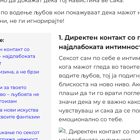
сно да докажат дека тој навистина ве сака.
1. Директен контакт со 
e:
најдлабоката интимнос
н контакт со
– најдлабоката
Сексот сам по себе е интим
т
кога мажот гледа во твоите
изина, а не брзи
водите љубов, тој ја подиг
блискоста на ново ниво. Ак
и за твоето
плаши да ти го врати погле
во – љубовта не
егоизам
значи дека му е важно како
а нови искуства
чувствуваш и сака да се п
 своите фантазии
емоционално со тебе.
ушкање по сексот
 грижа, нежност