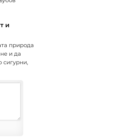
 љубов
т и
ата природа
шне и да
о сигурни,