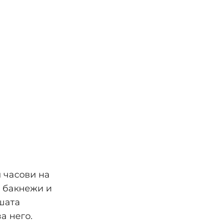
и часови на
, бакнежи и
ашата
а него.