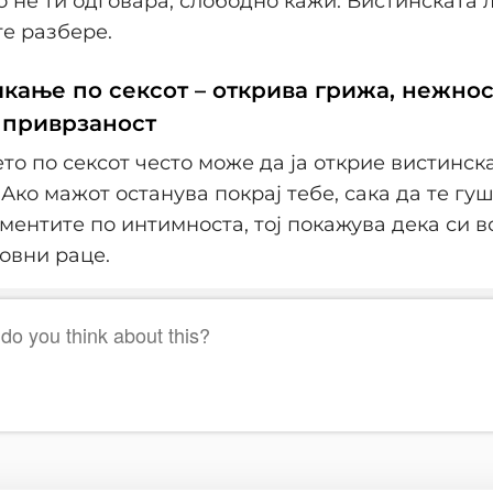
о не ти одговара, слободно кажи. Вистинската
те разбере.
шкање по сексот – открива грижа, нежнос
 приврзаност
о по сексот често може да ја открие вистинск
 Ако мажот останува покрај тебе, сака да те гу
ментите по интимноста, тој покажува дека си в
овни раце.