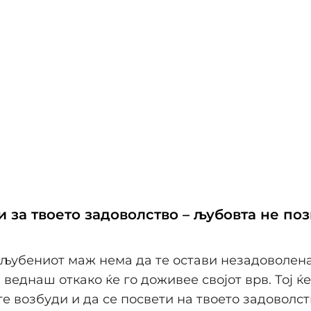
и за твоето задоволство – љубовта не по
љубениот маж нема да те остави незадоволена
 веднаш откако ќе го доживее својот врв. Тој ќ
те возбуди и да се посвети на твоето задоволст