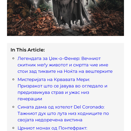
In This Article:
Легендата за Џек-о-Фенер: Вечниот
скитник меѓу животот и смртта чие име
стои зад тиквите на Ноќта на вештерките
Мистеријата на Крвавата Мери:
Призракот што се јавува во огледало и
предизвикува страв и ужас низ
генерации
Сината дама од хотелот Del Coronado:
Тажниот дух што лута низ ходниците по
својата недоречена вистина
Црниот монах од Понтефракт: