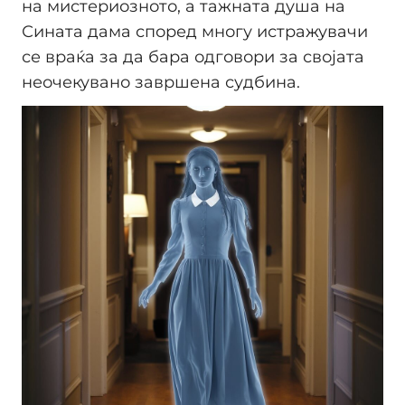
на мистериозното, а тажната душа на
Сината дама според многу истражувачи
се враќа за да бара одговори за својата
неочекувано завршена судбина.