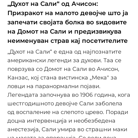
„Духот на Сали“ од Ачисон:
Призракот на малото девојче што ја
запечати својата болка во ѕидовите
на Домот на Сали и предизвикува
неименуван страв кај посетителите
„Духот на Сали“ е една од најпознатите
американски легенди за духови. Таа се
поврзува со Домот на Сали во Ачисон,
Канзас, кој стана вистинска „Мека" за
ловци на паранормални појави.
Легендата започнува во 1906 година, кога
шестгодишното девојче Сали заболела
од воспаление на слепото црево. Поради
доцна интервенција и необезбедена
анестезија, Сали умира во страшни маки
на масата за операција. Се вели дека