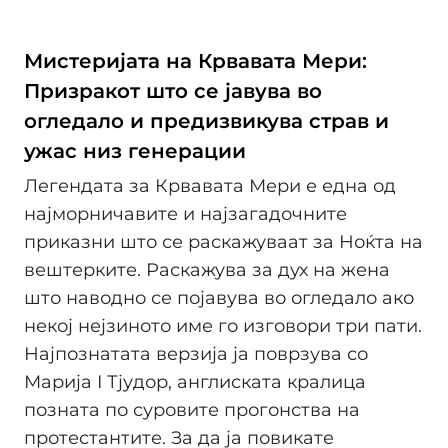
Мистеријата на Крвавата Мери:
Призракот што се јавува во
огледало и предизвикува страв и
ужас низ генерации
Легендата за Крвавата Мери е една од
најморничавите и најзагадочните
приказни што се раскажуваат за Ноќта на
вештерките. Раскажува за дух на жена
што наводно се појавува во огледало ако
некој нејзиното име го изговори три пати.
Најпознатата верзија ја поврзува со
Марија I Тјудор, англиската кралица
позната по суровите прогонства на
протестантите. За да ја повикате