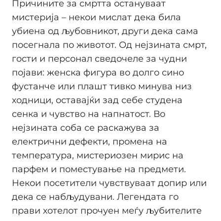
Причините за смртта остануваат
мистерија – некои мислат дека била
убиена од љубовникот, други дека сама
посегнала по животот. Од нејзината смрт,
гости и персонал сведочеле за чудни
појави: женска фигура во долго сино
фустанче или плашт тивко минува низ
ходници, оставајќи зад себе студена
сенка и чувство на напнатост. Во
нејзината соба се раскажува за
електрични дефекти, промена на
температура, мистериозен мирис на
парфем и поместување на предмети.
Некои посетители чувствуваат допир или
дека се набљудувани. Легендата го
прави хотелот прочуен меѓу љубителите