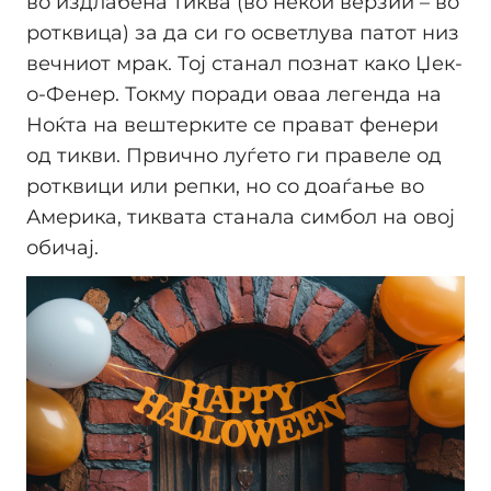
во издлабена тиква (во некои верзии – во
ротквица) за да си го осветлува патот низ
вечниот мрак. Тој станал познат како Џек-
о-Фенер. Токму поради оваа легенда на
Ноќта на вештерките се прават фенери
од тикви. Првично луѓето ги правеле од
ротквици или репки, но со доаѓање во
Америка, тиквата станала симбол на овој
обичај.