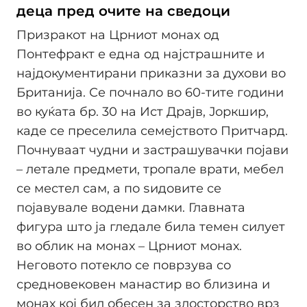
деца пред очите на сведоци
Призракот на Црниот монах од
Понтефракт е една од најстрашните и
најдокументирани приказни за духови во
Британија. Се почнало во 60-тите години
во куќата бр. 30 на Ист Драјв, Јоркшир,
каде се преселила семејството Притчард.
Почнуваат чудни и застрашувачки појави
– летале предмети, тропале врати, мебел
се местел сам, а по ѕидовите се
појавувале водени дамки. Главната
фигура што ја гледале била темен силует
во облик на монах – Црниот монах.
Неговото потекло се поврзува со
средновековен манастир во близина и
монах кој бил обесен за злосторство врз