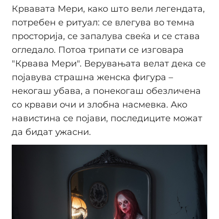
Крвавата Мери, како што вели легендата,
потребен е ритуал: се влегува во темна
просторија, се запалува свеќа и се става
огледало. Потоа трипати се изговара
"Крвава Мери". Верувањата велат дека се
појавува страшна женска фигура –
некогаш убава, а понекогаш обезличена
со крвави очи и злобна насмевка. Ако
навистина се појави, последиците можат
да бидат ужасни.