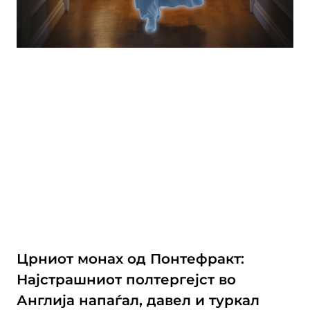
Црниот монах од Понтефракт:
Најстрашниот полтергејст во
Англија напаѓал, давел и туркал