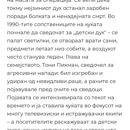
токму нејзиниот дух останал заробен
поради болката и ненадејната смрт. Во
1990-тите сопствениците на куќата
почнале да сведочат за „детски дух" – се
палат светилки, се отвораат врати сами,
предмети летаат низ собите, а воздухот
често станува леден. Глава на
семејството, Тони Пикман, сведочел за
агресивни напади: бил изгребан и
удиран од невидливи раце, а раните се
појавувале пред очите на сведоци.
Појавата се интензивирала со текот на
времето и ја ставила куќата во фокусот на
многу телевизиски и истражувачки екипи
– а посетителите раскажуваат за детски
смеа, сенки, изливи на тага и страв што