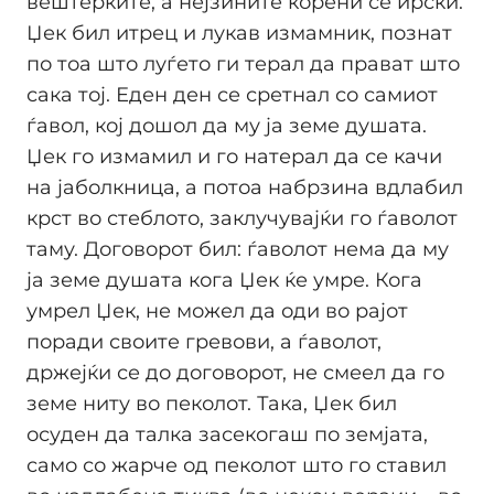
вештерките, а нејзините корени се ирски.
Џек бил итрец и лукав измамник, познат
по тоа што луѓето ги терал да прават што
сака тој. Еден ден се сретнал со самиот
ѓавол, кој дошол да му ја земе душата.
Џек го измамил и го натерал да се качи
на јаболкница, а потоа набрзина вдлабил
крст во стеблото, заклучувајќи го ѓаволот
таму. Договорот бил: ѓаволот нема да му
ја земе душата кога Џек ќе умре. Кога
умрел Џек, не можел да оди во рајот
поради своите гревови, а ѓаволот,
држејќи се до договорот, не смеел да го
земе ниту во пеколот. Така, Џек бил
осуден да талка засекогаш по земјата,
само со жарче од пеколот што го ставил