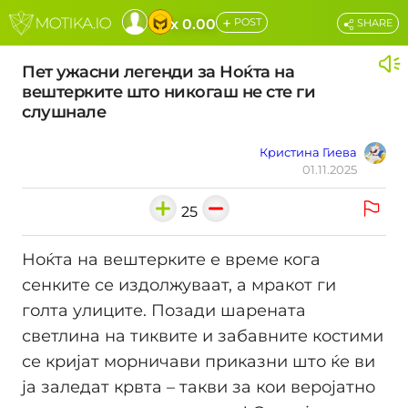
+
x 0.00
POST
SHARE
Пет ужасни легенди за Ноќта на
вештерките што никогаш не сте ги
слушнале
Кристина Гиева
01.11.2025
25
Ноќта на вештерките е време кога
сенките се издолжуваат, а мракот ги
голта улиците. Позади шарената
светлина на тиквите и забавните костими
се кријат морничави приказни што ќе ви
ја заледат крвта – такви за кои веројатно