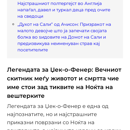
Најстрашниот полтергејст во Англија
напаѓал, давел и туркал деца пред очите
на сведоци
„Духот на Сали“ од Ачисон: Призракот на
малото девојче што ја запечати својата
болка во ѕидовите на Домот на Сали и
предизвикува неименуван страв кај
посетителите
Легендата за Џек-о-Фенер: Вечниот
скитник меѓу животот и смртта чие
име стои зад тиквите на Ноќта на
вештерките
Легендата за Џек-о-Фенер е една од
најпознатите, но и најстрашните
приказни поврзани со Ноќта на