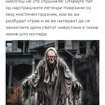
никогаш не сте слушнале! Откријте пет
од најстрашните легенди поврзани со
овој мистичен празник, кои ќе ви
разбудат страв и ќе ве натераат да се
замислите дали светот навистина е таков
каков што изгледа.