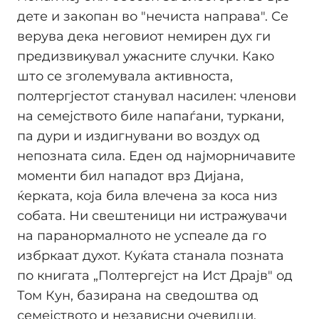
дете и закопан во "нечиста направа". Се
верува дека неговиот немирен дух ги
предизвикувал ужасните случки. Како
што се зголемувала активноста,
полтергјестот станувал насилен: членови
на семејството биле напаѓани, туркани,
па дури и издигнувани во воздух од
непозната сила. Еден од најморничавите
моменти бил нападот врз Дијана,
ќерката, која била влечена за коса низ
собата. Ни свештеници ни истражувачи
на паранормалното не успеале да го
избркаат духот. Куќата станала позната
по книгата „Полтергејст на Ист Драјв" од
Том Кун, базирана на сведоштва од
семејството и независни очевидци.