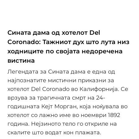
Сината дама од хотелот Del
Coronado: Тажниот дух што лута низ
ходниците по својата недоречена
вистина
Легендата за Сината дама е една од
најпознатите мистични приказни за
хотелот Del Coronado во Калифорнија. Се
врзува за трагичната смрт на 24-
годишната Кејт Морган, која ноќувала во
хотелот со лажно име во ноември 1892
година. Нејзиното тело го откриле на
скалите што водат кон плажата.