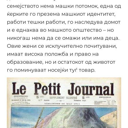
семејството нема машки потомок, една од
ќерките го презема машкиот идентитет,
работи тешки работи, го наследува домот
и е еднаква во машкото општество – но
никогаш нема да се омажи или има деца.
Овие жени се исклучително почитувани,
имаат висока положба и право на
образование, но и остатокот од животот
го поминуваат носејќи туѓ товар.