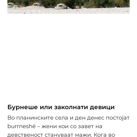
Бурнеше или заколнати девици
Во планинските села и ден денес постојат
burrneshë – жени кои со завет на
девственост стануваат мажи. Кога во