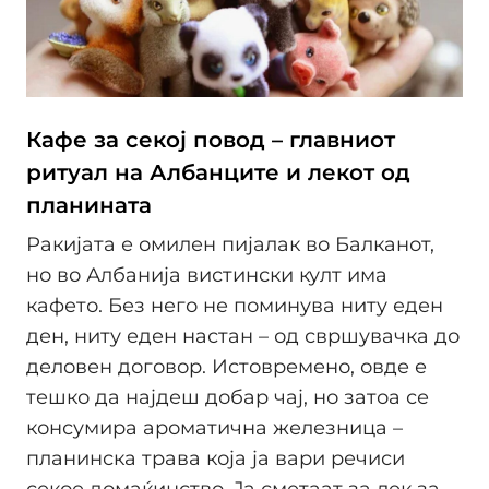
Кафе за секој повод – главниот
ритуал на Албанците и лекот од
планината
Ракијата е омилен пијалак во Балканот,
но во Албанија вистински култ има
кафето. Без него не поминува ниту еден
ден, ниту еден настан – од свршувачка до
деловен договор. Истовремено, овде е
тешко да најдеш добар чај, но затоа се
консумира ароматична железница –
планинска трава која ја вари речиси
секое домаќинство. Ја сметаат за лек за