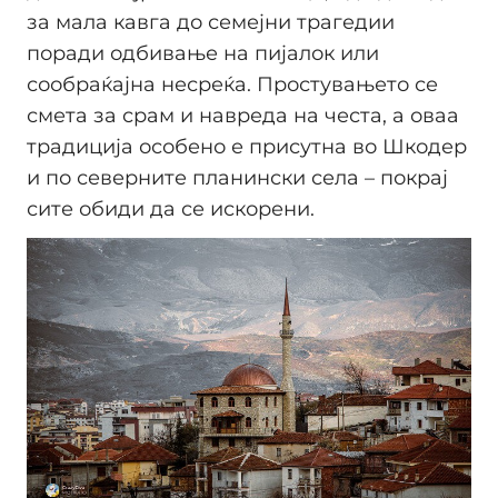
за мала кавга до семејни трагедии
поради одбивање на пијалок или
сообраќајна несреќа. Простувањето се
смета за срам и навреда на честа, а оваа
традиција особено е присутна во Шкодер
и по северните планински села – покрај
сите обиди да се искорени.