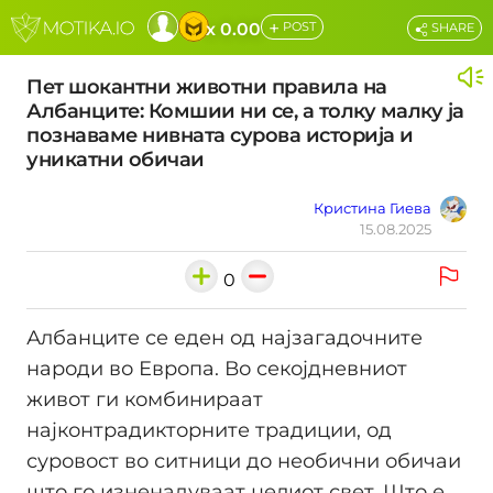
+
x 0.00
POST
SHARE
Пет шокантни животни правила на
Албанците: Комшии ни се, а толку малку ја
познаваме нивната сурова историја и
уникатни обичаи
Кристина Гиева
15.08.2025
0
Албанците се еден од најзагадочните
народи во Европа. Во секојдневниот
живот ги комбинираат
најконтрадикторните традиции, од
суровост во ситници до необични обичаи
што го изненадуваат целиот свет. Што е