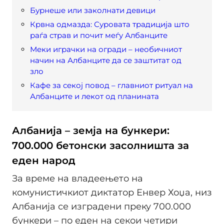
Бурнеше или заколнати девици
Крвна одмазда: Суровата традиција што
раѓа страв и почит меѓу Албанците
Меки играчки на огради – необичниот
начин на Албанците да се заштитат од
зло
Кафе за секој повод – главниот ритуал на
Албанците и лекот од планината
Албанија – земја на бункери:
700.000 бетонски засолништа за
еден народ
За време на владеењето на
комунистичкиот диктатор Енвер Хоџа, низ
Албанија се изградени преку 700.000
бункери – по еден на секои четири