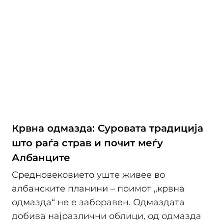
Крвна одмазда: Суровата традиција
што раѓа страв и почит меѓу
Албанците
Средновековието уште живее во
албанските планини – поимот „крвна
одмазда“ не е заборавен. Одмаздата
добива најразлични облици, од одмазда