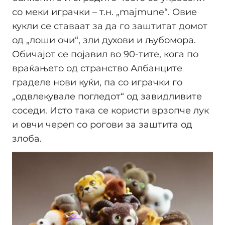
со меки играчки – т.н. „majmune“. Овие
кукли се ставаат за да го заштитат домот
од „лоши очи“, зли духови и љубомора.
Обичајот се појавил во 90-тите, кога по
враќањето од странство Албанците
граделе нови куќи, па со играчки го
„одвлекувале погледот“ од завидливите
соседи. Исто така се користи врзопче лук
и овчи череп со рогови за заштита од
злоба.