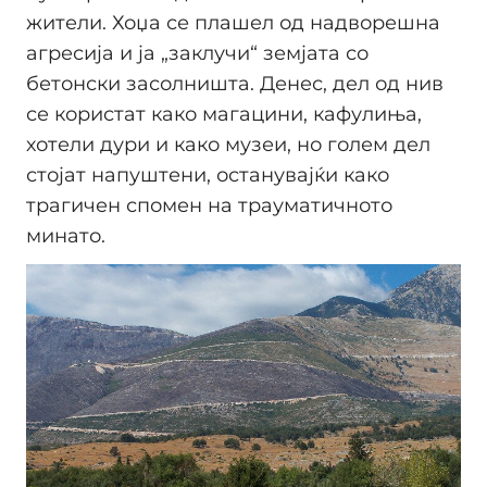
жители. Хоџа се плашел од надворешна
агресија и ја „заклучи“ земјата со
бетонски засолништа. Денес, дел од нив
се користат како магацини, кафулиња,
хотели дури и како музеи, но голем дел
стојат напуштени, останувајќи како
трагичен спомен на трауматичното
минато.