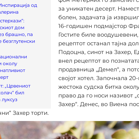
фон Метерних го замолил с
Инспирација од
за уникатен десерт. Намест
алерина
болен, задачата ја изврши
стерхази“:
16-годишен подмајстор Фра
скиот дом
ез брашно, па
Гостите биле воодушевени,
 безглутенски
рецептoт останал тајна дол
Подоцна, синот на Захер, Е
Национални
внел рецептoт во познатат
и околу
продавница „Демел“, а пото
знатливиот
серт
својот хотел. Започнала 2
т: „Црвениот
жестока судска битка околу
олач“ бил
право да го носи називот 
 луксуз
Захер“. Денес, во Виена пос
чни“ Захер торти.