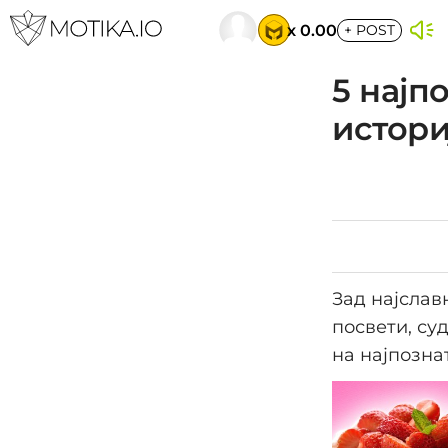
x 0.00
+
POST
5 најпо
истори
Зад најслав
посвети, су
на најпознат