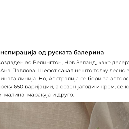
Инспирација од руската балерина
создаден во Велингтон, Нов Зеланд, како десер
Ана Павлова. Шефот сакал нешто толку лесно за
зината линија. Но, Австралија се бори за авторс
реку 650 варијации, а освен јагоди и крем, се к
, малина, маракуја и друго.