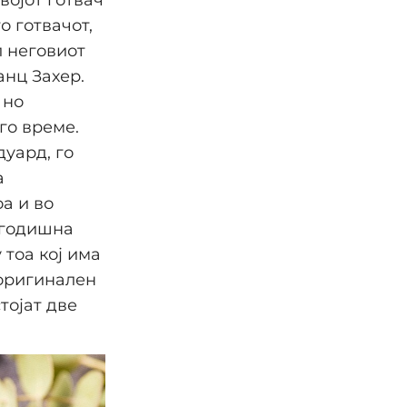
војот готвач
о готвачот,
л неговиот
нц Захер.
 но
го време.
дуард, го
а
а и во
0-годишна
 тоа кој има
„оригинален
тојат две