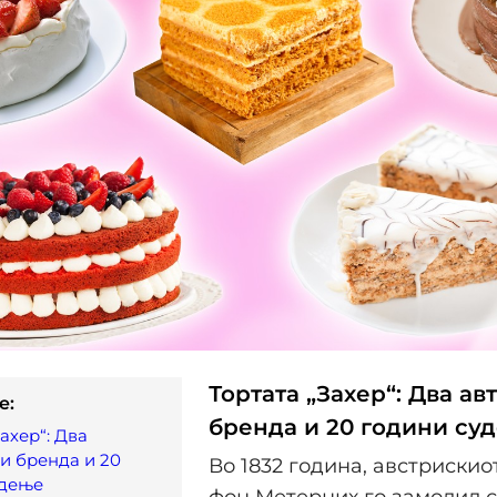
Тортата „Захер“: Два а
e:
бренда и 20 години су
ахер“: Два
и бренда и 20
Во 1832 година, австриски
удење