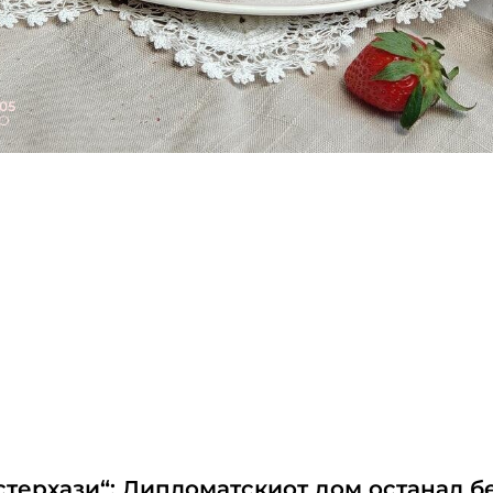
Естерхази“: Дипломатскиот дом останал б