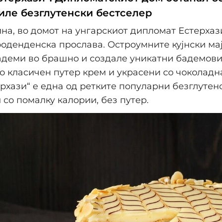
иле безглутенски бестселер
ина, во домот на унгарскиот дипломат Естерха
оденденска прослава. Остроумните кујнски ма
деми во брашно и создале уникатни бадемови
о класичен путер крем и украсени со чоколадн
ерхази“ е една од ретките популарни безглутенс
и со помалку калории, без путер.