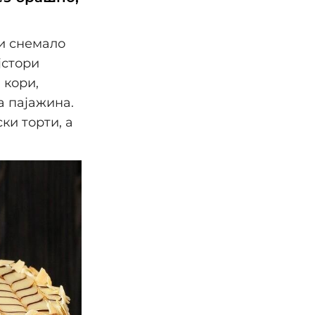
зи снемало
јстори
 кори,
а пајажина.
ки торти, а