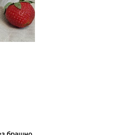
ез брашно,