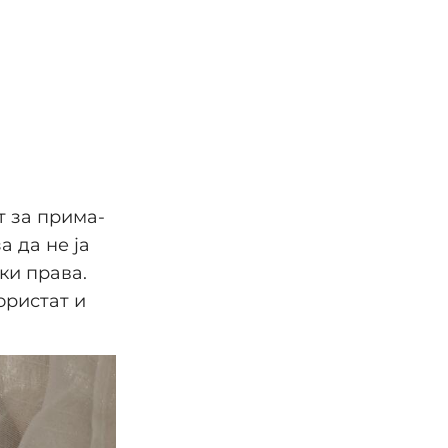
т за прима-
 да не ја
ки права.
ористат и