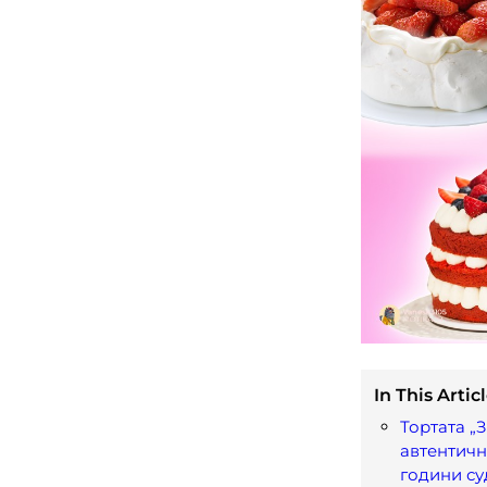
In This Articl
Тортата „З
автентичн
години с