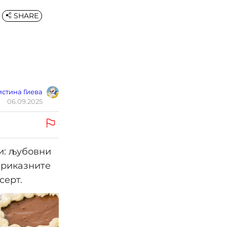
SHARE
стина Гиева
06.09.2025
ни: љубовни
приказните
серт.