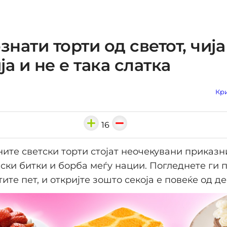
знати торти од светот, чија
ја и не е така слатка
Кри
16
ните светски торти стојат неочекувани приказ
дски битки и борба меѓу нации. Погледнете ги 
ите пет, и откријте зошто секоја е повеќе од де