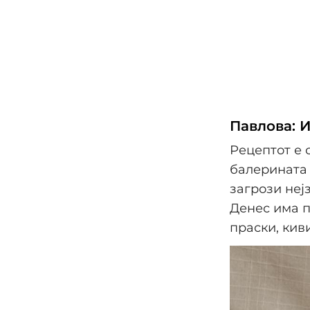
Павлова: 
Рецептот е 
балерината 
загрози неј
Денес има п
праски, киви