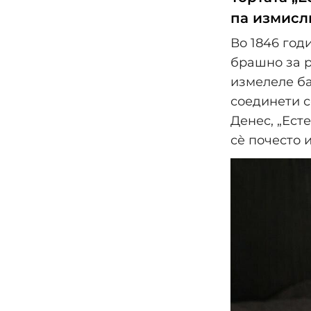
па измисл
Во 1846 год
брашно за р
измелеле ба
соединети с
Денес, „Ест
сè почесто 