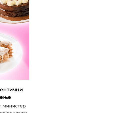
втентични
дење
от министер