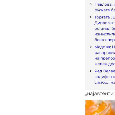
Павлова: 
руската б
Тортата „Е
Дипломат
останал б
измислиле
бестселер
Медова: 
расправи
најпрепо
меден де
Ред Велве
кадифен к
симбол на
„најавтенти