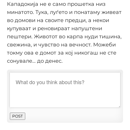
Кападокија не е само прошетка низ
минатото. Тука, луѓето и понатаму живеат
во домови на своите предци, а некои
купуваат и реновираат напуштени
пештери. Животот во карпа нуди тишина,
свежина, и чувство на вечност. Можеби
токму ова е домот за кој никогаш не сте
сонувале… до денес.
POST