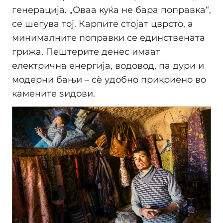
генерација. „Оваа куќа не бара поправка“,
се шегува тој. Карпите стојат цврсто, а
минималните поправки се единствената
грижа. Пештерите денес имаат
електрична енергија, водовод, па дури и
модерни бањи – сè удобно прикриено во
камените ѕидови.