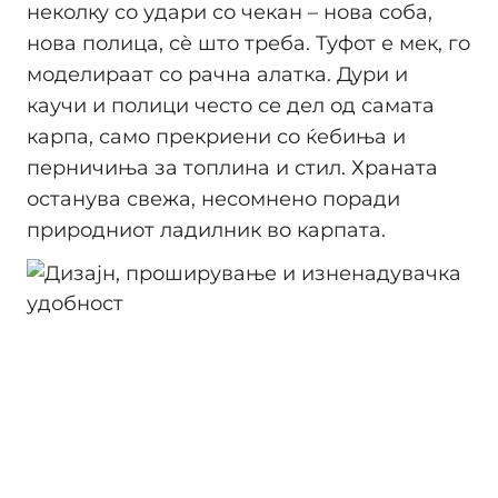
неколку со удари со чекан – нова соба,
нова полица, сè што треба. Туфот е мек, го
моделираат со рачна алатка. Дури и
каучи и полици често се дел од самата
карпа, само прекриени со ќебиња и
перничиња за топлина и стил. Храната
останува свежа, несомнено поради
природниот ладилник во карпата.