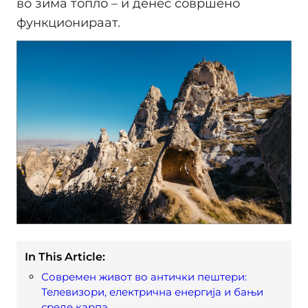
во зима топло – и денес совршено
функционираат.
In This Article:
Современ живот во антички пештери:
Телевизори, електрична енергија и бањи
среде карпа