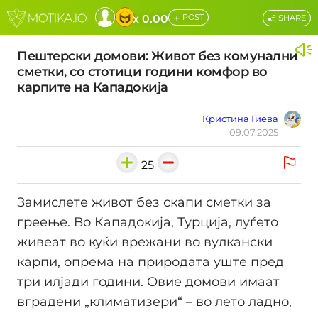
+
x 0.00
POST
SHARE
Пештерски домови: Живот без комунални
сметки, со стотици години комфор во
карпите на Кападокија
Кристина Гиева
09.07.2025
25
Замислете живот без скапи сметки за
греење. Во Кападокија, Турција, луѓето
живеат во куќи врежани во вулкански
карпи, опрема на природата уште пред
три илјади години. Овие домови имаат
вградени „климатизери“ – во лето ладно,