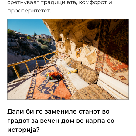
сретнуваат традицијата, комфорот и
просперитетот.
Дали би го замениле станот во
градот за вечен дом во карпа со
историја?