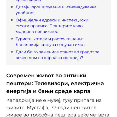
Дизајн, проширување и изненадувачка
удобност
Официјални адреси и инспекциски
строги правила: Пештерите како
модерна недвижност
Туристи, хотели и растечки цени:
Кападокија станува сонуван имот
Дали би го замениле станот во градот за
вечен дом во карпа со историја?
Современ живот во антички
пештери: Телевизори, електрична
енергија и бањи среде карпа
Кападокија не е музеј, туку припаѓа на
живите. Мустафа, 77-годишен жител,
живее во трособна пештера веќе четврта