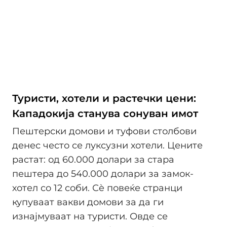
Туристи, хотели и растечки цени:
Кападокија станува сонуван имот
Пештерски домови и туфови столбови
денес често се луксузни хотели. Цените
растат: од 60.000 долари за стара
пештера до 540.000 долари за замок-
хотел со 12 соби. Сè повеќе странци
купуваат вакви домови за да ги
изнајмуваат на туристи. Овде се