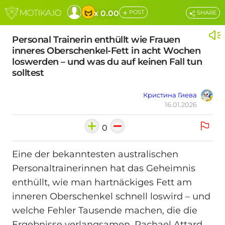
+
x 0.00
POST
SHARE
Personal Trainerin enthüllt wie Frauen
inneres Oberschenkel-Fett in acht Wochen
loswerden – und was du auf keinen Fall tun
solltest
Кристина Гиева
16.01.2026
0
Eine der bekanntesten australischen
Personaltrainerinnen hat das Geheimnis
enthüllt, wie man hartnäckiges Fett am
inneren Oberschenkel schnell loswird – und
welche Fehler Tausende machen, die die
Ergebnisse verlangsamen. Rachael Attard,