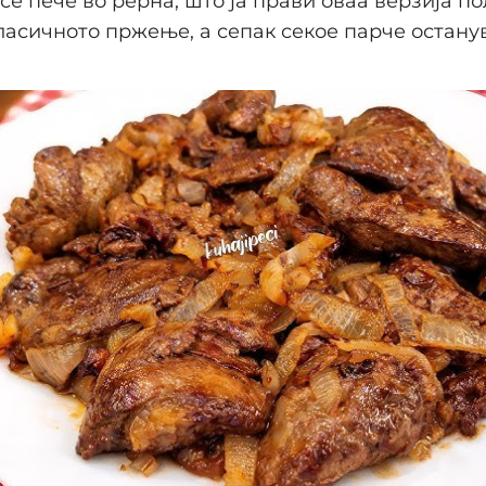
се пече во рерна, што ја прави оваа верзија по
ласичното пржење, а сепак секое парче остану