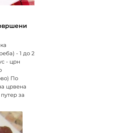
овршени
шка
еба) - 1 до 2
ус - црн
о
во) По
енa црвенa
 путер за