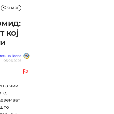
SHARE
омид:
 кој
ти
стина Гиева
05.06.2026
ења чии
то.
одземаат
 што