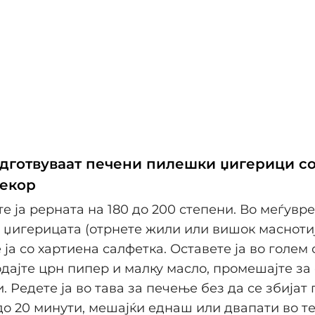
одготвуваат печени пилешки џигерици с
чекор
те ја рерната на 180 до 200 степени. Во меѓувр
а џигерицата (отрнете жили или вишок маснотиј
 ја со хартиена салфетка. Оставете ја во голем 
одајте црн пипер и малку масло, промешајте за
и. Редете ја во тава за печење без да се збија
 до 20 минути, мешајќи еднаш или двапати во те