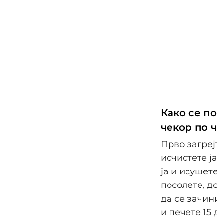
Како се п
чекор по 
Прво загреј
исчистете ј
ја и исушете
посолете, д
да се зачин
и печете 15