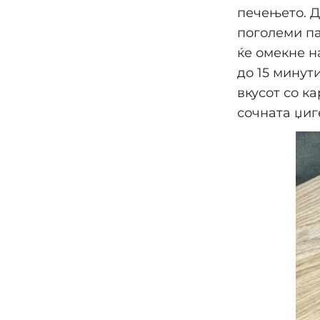
печењето. Д
поголеми па
ќе омекне н
до 15 минут
вкусот со к
сочната џиг