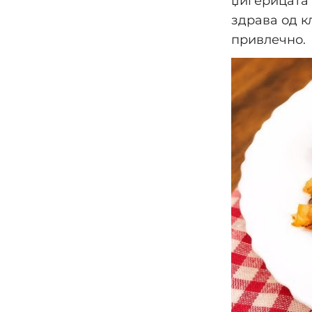
џигерицата 
здрава од к
привлечно.