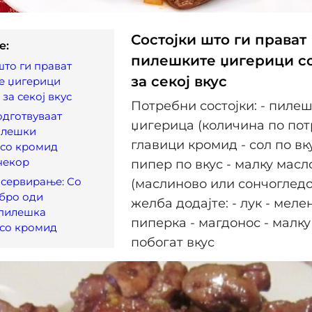
Состојки што ги прават
e:
пилешките џигерици с
што ги прават
за секој вкус
е џигерици
за секој вкус
Потребни состојки: - пиле
одготвуваат
џигерица (количина по потр
илешки
главици кромид - сол по вк
 со кромид
чекор
пипер по вкус - малку масл
 сервирање: Со
(маслиново или сончогледо
бро оди
желба додајте: - лук - мел
 пилешка
пиперкa - магдонос - малку
 со кромид
побогат вкус