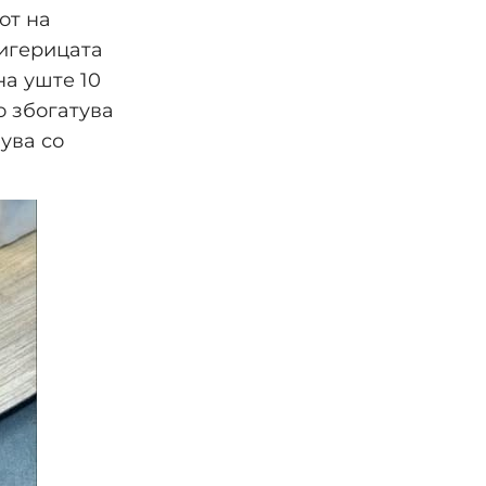
от на
џигерицата
на уште 10
о збогатува
ува со