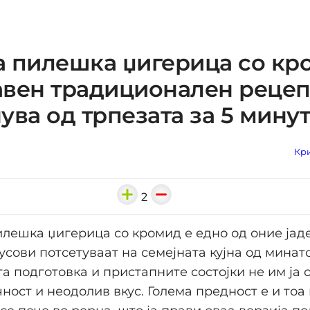
 пилешка џигерица со кр
вен традиционален рецепт
ува од трпезата за 5 мину
Кри
2
лешка џигерица со кромид е едно од оние јад
усови потсетуваат на семејната кујна од минато
а подготовка и пристапните состојки не им ја 
чност и неодолив вкус. Голема предност е и тоа