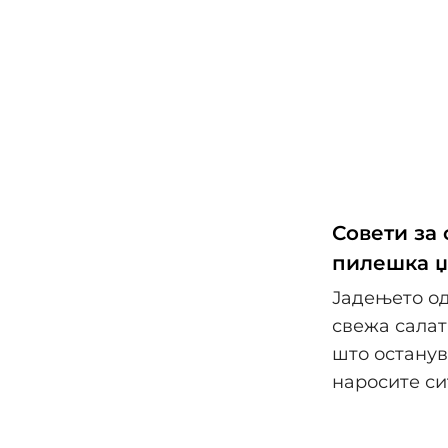
Совети за
пилешка џ
Јадењето од
свежа салат
што останув
наросите си