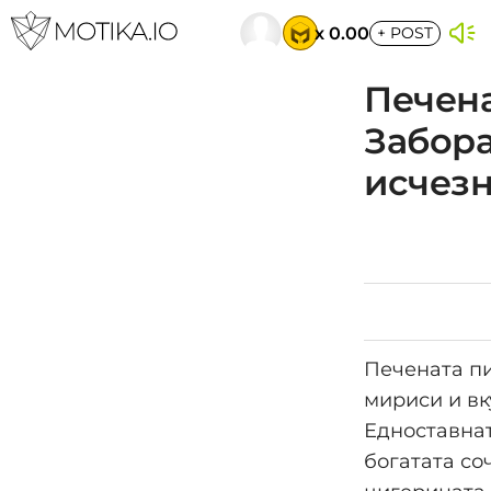
x 0.00
+
POST
Печена
Забора
исчезн
Печената пи
мириси и вк
Едноставнат
богатата со