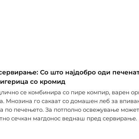
 сервирање: Со што најдобро оди печена
игерица со кромид
лично се комбинира со пире компир, варен ор
а. Мнозина го сакаат со домашен леб за впива
а по печењето. За потполно освежување может
тно сечкан магдонос веднаш пред сервирање.