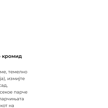
о кромид
еме, темелно
а), измијте
сад,
 секое парче
т парчињата
кот на