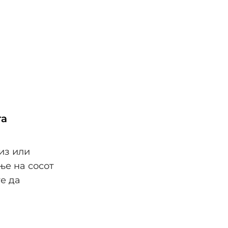
та
из или
ње на сосот
е да