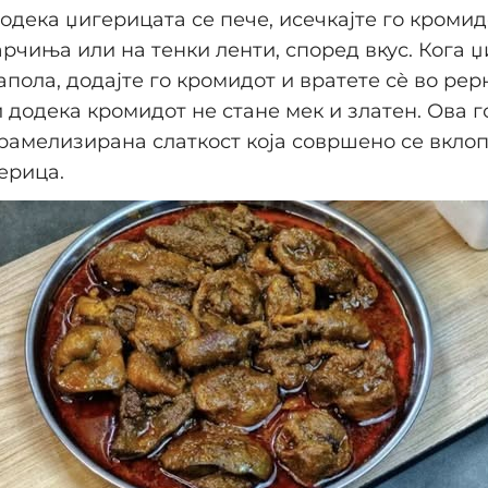
одека џигерицата се пече, исечкајте го кромид
рчиња или на тенки ленти, според вкус. Кога 
апола, додајте го кромидот и вратете сè во рер
и додека кромидот не стане мек и златен. Ова г
арамелизирана слаткост која совршено се вклоп
ерица.