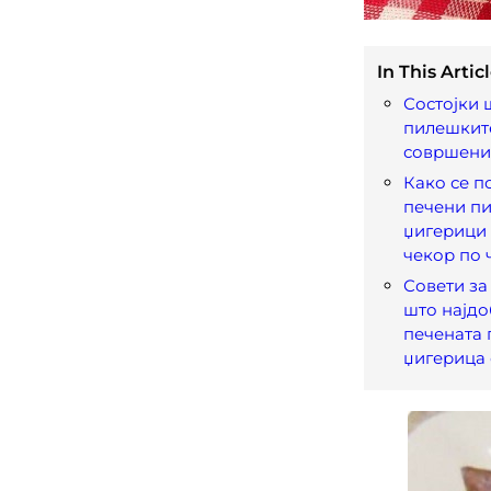
In This Articl
Состојки 
пилешкит
совршени 
Како се п
печени п
џигерици
чекор по 
Совети за
што најдо
печената
џигерица