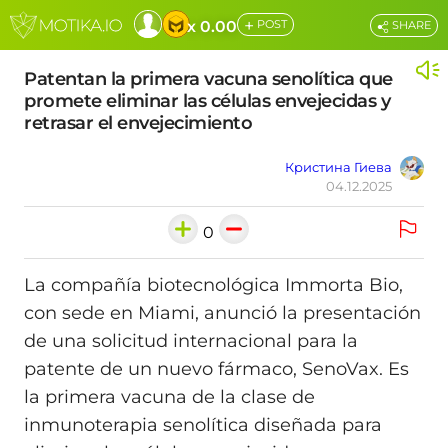
+
x 0.00
POST
SHARE
Patentan la primera vacuna senolítica que
promete eliminar las células envejecidas y
retrasar el envejecimiento
Кристина Гиева
04.12.2025
0
La compañía biotecnológica Immorta Bio,
con sede en Miami, anunció la presentación
de una solicitud internacional para la
patente de un nuevo fármaco, SenoVax. Es
la primera vacuna de la clase de
inmunoterapia senolítica diseñada para