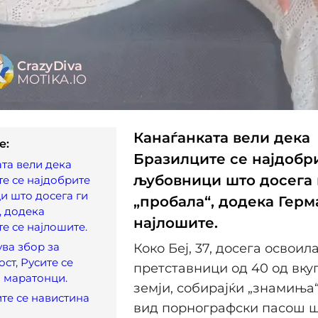
Канаѓанката вели дека
e:
Бразилците се најдобр
та вели дека
љубовници што досега 
е се најдобрите
 што досега ги
„пробала“, додека Герм
, додека
најлошите.
е се најлошите.
ува збор за
Коко Беј, 37, досега освоил
ст, Русите се
претставници од 40 од вку
 маратонци.
земји, собирајќи „знамиња“
те се навистина
вид порнографски пасош ш