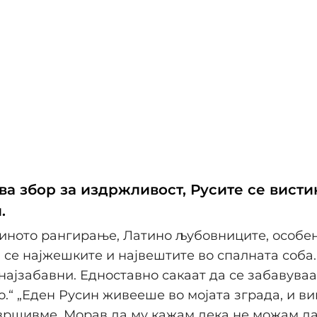
ва збор за издржливост, Русите се вист
.
иното рангирање, Латино љубовниците, особе
 се најжешките и највештите во спалната соба
најзабавни. Едноставно сакаат да се забавуваа
о.“ „Еден Русин живееше во мојата зграда, и в
авршивме. Морав да му кажам дека не можам д