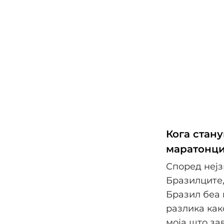
Кога стану
маратонци
Според нејз
Бразилците,
Бразил беа 
разлика как
моја што з