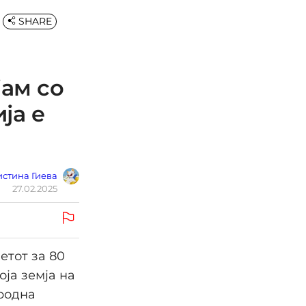
SHARE
јам со
ја е
стина Гиева
27.02.2025
етот за 80
оја земја на
ародна