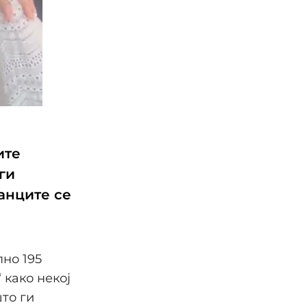
ите
ги
анците се
а
пно 195
 како некој
то ги