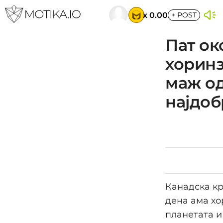
x 0.00
+
POST
Пат ок
хоринз
маж од 
најдоб
Канадска кр
дена ама хо
планетата и