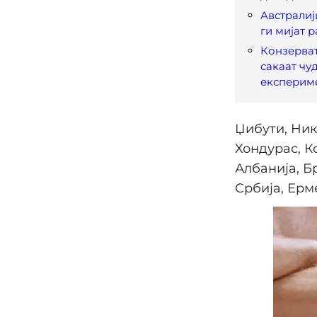
Австралиј
ги мијат 
Конзерват
сакаат чу
експерим
Џибути, Ник
Хондурас, Ко
Албанија, Б
Србија, Ерм