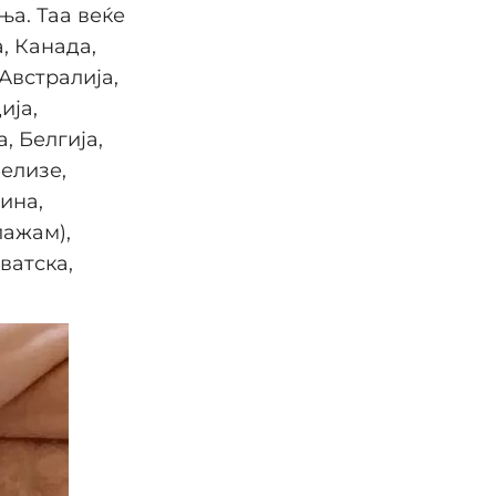
ња. Таа веќе
, Канада,
Австралија,
ија,
, Белгија,
Белизе,
ина,
лажам),
ватска,