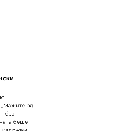
ински
но
. „Мажите од
т, без
ината беше
а издржам