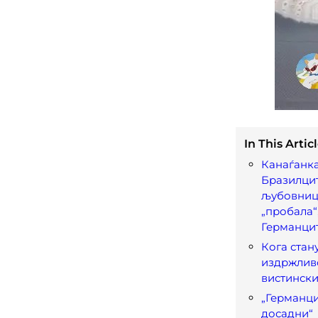
In This Articl
Канаѓанка
Бразилцит
љубовници
„пробала“
Германцит
Кога стан
издржливо
вистински
„Германци
досадни“