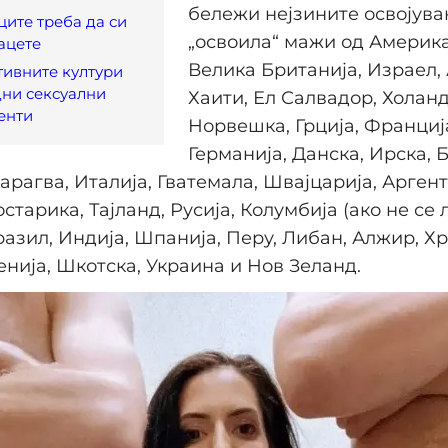
бележи нејзините освојува
ците треба да си
„освоила“ мажи од Америка
рацете
Велика Британија, Израел, 
ивните култури
дни сексуални
Хаити, Ел Салвадор, Холанд
енти
Норвешка, Грција, Франција
Германија, Данска, Ирска, 
арагва, Италија, Гватемала, Швајцарија, Аргент
старика, Тајланд, Русија, Колумбија (ако не се 
разил, Индија, Шпанија, Перу, Либан, Алжир, Хр
енија, Шкотска, Украина и Нов Зеланд.