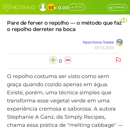
+
x 0.00
POST
SHARE
Pare de ferver o repolho — o método que faz
o repolho derreter na boca
Кристина Гиева
07.10.2025
0
O repolho costuma ser visto como sem
graça quando cozido apenas em água.
Existe, porém, uma técnica simples que
transforma esse vegetal verde em uma
experiência cremosa e saborosa. A autora
Stephanie A Ganz, da Simply Recipes,
chama essa prática de "melting cabbage" —