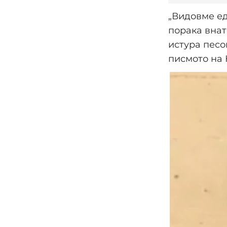
„Видовме ед
порака внат
истура песо
писмото на 