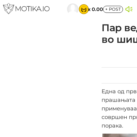
x 0.00
+
POST
Пар ве
во шиш
Една од прв
прашањата н
применуваат
совршен при
порака.