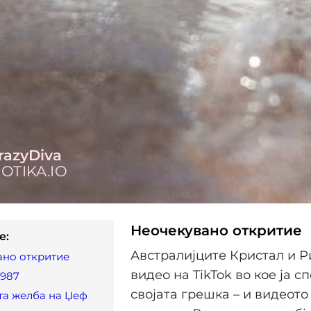
Неочекувано откритие
e:
Австралијците Кристал и Р
ано откритие
видео на TikTok во кое ја с
8987
својата грешка – и видеото
та желба на Џеф