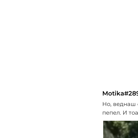
Motika#28
Но, веднаш 
пепел. И тоа