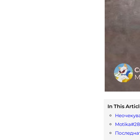
In This Articl
Неочекув
Motika#2
Последна