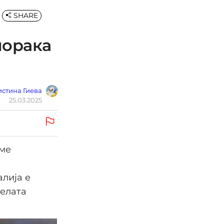
SHARE
порака
стина Гиева
25.03.2025
аме
алија е
целата