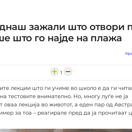
днаш зажали што отвори 
е што го најде на плажа
Кри
1
ите лекции што ги учиме во школо е да ги чит
а тестовите внимателно. Но, многу луѓе не ја
 оваа лекција во животот, а еден пар од Австр
мер за тоа – реагирале пред да ја прочитаат 