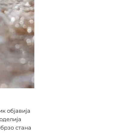
ик објавија
поделија
 брзо стана