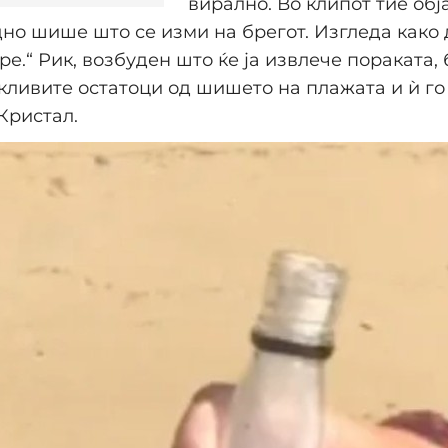
вирално. Во клипот тие обј
но шише што се изми на брегот. Изгледа како 
ре.“ Рик, возбуден што ќе ја извлече пораката, 
кливите остатоци од шишето на плажата и ѝ го
Кристал.