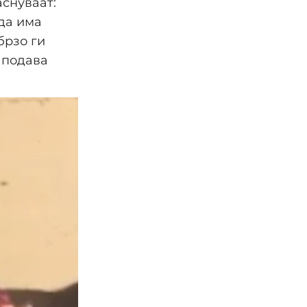
аснуваат:
да има
брзо ги
 подава