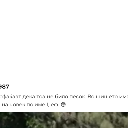
987
сфаќаат дека тоа не било песок. Во шишето им
 на човек по име Џеф. 😳