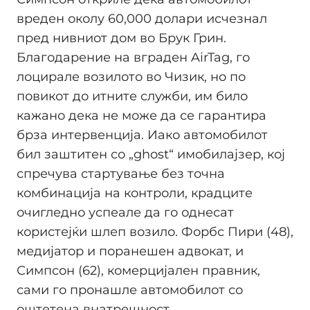
вреден околу 60,000 долари исчезнал
пред нивниот дом во Брук Грин.
Благодарение на вграден AirTag, го
лоцирале возилото во Чизик, но по
повикот до итните служби, им било
кажано дека не може да се гарантира
брза интервенција. Иако автомобилот
бил заштитен со „ghost“ имобилајзер, кој
спречува стартување без точна
комбинација на контроли, крадците
очигледно успеале да го однесат
користејќи шлеп возило. Форбс Пири (48),
медијатор и поранешен адвокат, и
Симпсон (62), комерцијален правник,
сами го пронашле автомобилот со
оштетена внатрешност.