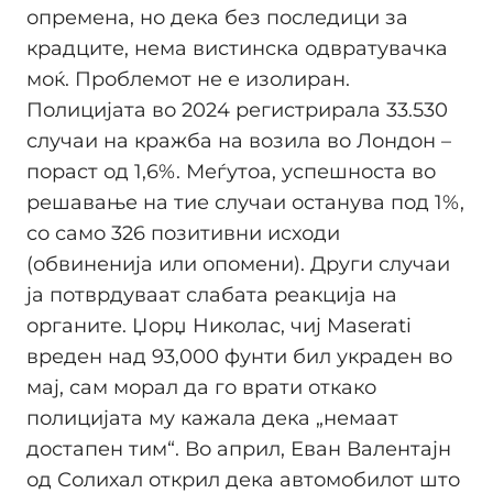
опремена, но дека без последици за
крадците, нема вистинска одвратувачка
моќ. Проблемот не е изолиран.
Полицијата во 2024 регистрирала 33.530
случаи на кражба на возила во Лондон –
пораст од 1,6%. Меѓутоа, успешноста во
решавање на тие случаи останува под 1%,
со само 326 позитивни исходи
(обвиненија или опомени). Други случаи
ја потврдуваат слабата реакција на
органите. Џорџ Николас, чиј Maserati
вреден над 93,000 фунти бил украден во
мај, сам морал да го врати откако
полицијата му кажала дека „немаат
достапен тим“. Во април, Евaн Валентајн
од Солихал открил дека автомобилот што