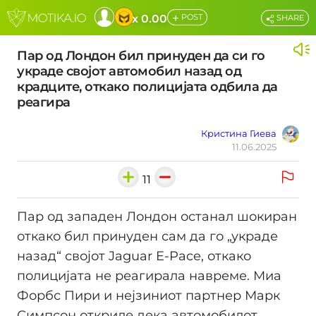
+
x 0.00
POST
SHARE
Пар од Лондон бил принуден да си го
украде својот автомобил назад од
крадците, откако полицијата одбила да
реагира
Кристина Гиева
11.06.2025
11
Пар од западен Лондон останал шокиран
откако бил принуден сам да го „украде
назад“ својот Jaguar E-Pace, откако
полицијата не реагирала навреме. Миа
Форбс Пири и нејзиниот партнер Марк
Симпсон откриле дека автомобилот