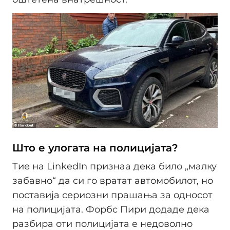
Што е улогата на полицијата?
Тие на LinkedIn признаа дека било „малку
забавно“ да си го вратат автомобилот, но
поставија сериозни прашања за односот
на полицијата. Форбс Пири додаде дека
разбира оти полицијата е недоволно