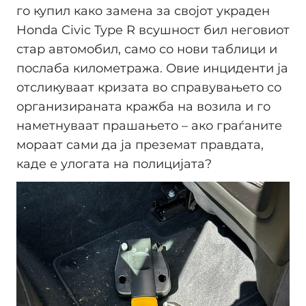
го купил како замена за својот украден
Honda Civic Type R всушност бил неговиот
стар автомобил, само со нови таблици и
послаба километража. Овие инциденти ја
отсликуваат кризата во справувањето со
организираната кражба на возила и го
наметнуваат прашањето – ако граѓаните
мораат сами да ја преземат правдата,
каде е улогата на полицијата?