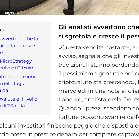
Gli analisti avvertono che
e:
si sgretola e cresce il p
i avvertono che la
gretola e cresce il
«Questa vendita costante, a 
mo
avviso, segnala che gli invest
 MicroStrategy
tradizionali stanno perdendo 
crollo di Bitcoin
il pessimismo generale nei co
tro oro e azioni:
criptovalute sta crescendo»,
a del rifugio
falda
mercoledì in una nota ai clie
valute e il livello
Laboure, analista della Deu
 di 70 mila
Quando i prezzi scendono così
fortune possono svanire dall’
lcuni investitori finiscono peggio che disposti a 
endo preso in prestito denaro per comprare criptov