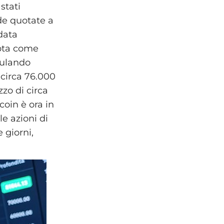
stati
de quotate a
idata
nota come
mulando
 circa 76.000
zzo di circa
coin è ora in
le azioni di
 giorni,