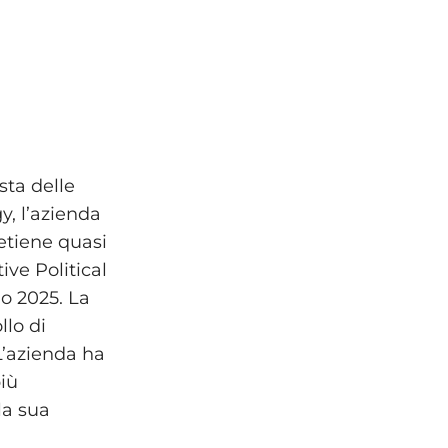
sta delle
y, l’azienda
etiene quasi
ive Political
o 2025. La
llo di
 L’azienda ha
più
la sua