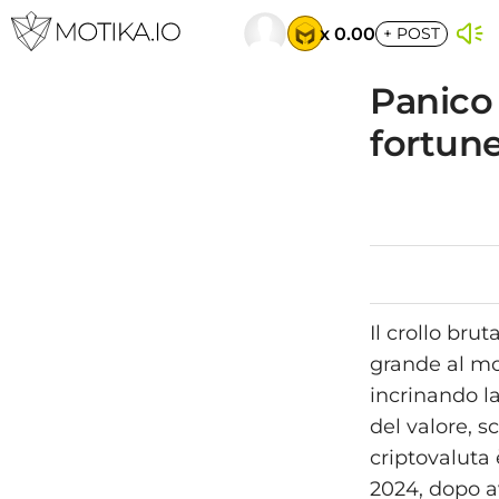
x 0.00
+
POST
Panico 
fortune
Il crollo bru
grande al mo
incrinando la
del valore, s
criptovaluta 
2024, dopo av