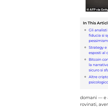
In This Articl
Gli analist
fiducia si s
pessimis
Strategy e
esposti al 
Bitcoin con
la narrativ
sicuro si s
Altre cripto
psicologico
domani — e a
rovinati, av