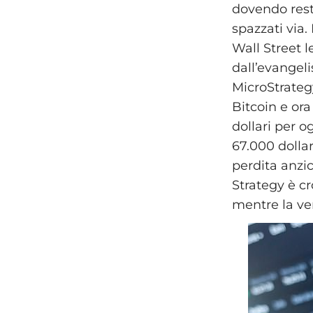
dovendo rest
spazzati via
Wall Street l
dall’evangeli
MicroStrateg
Bitcoin e or
dollari per og
67.000 dollar
perdita anzic
Strategy è cr
mentre la ven