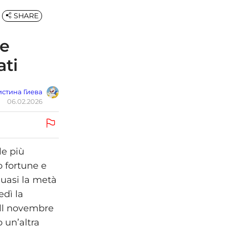
SHARE
 e
ati
стина Гиева
06.02.2026
le più
o fortune e
quasi la metà
edì la
dall novembre
 un’altra