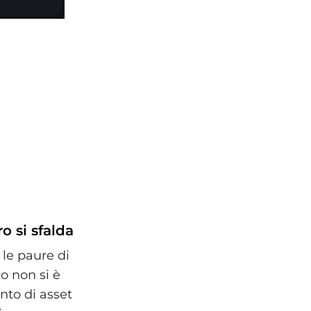
ro si sfalda
le paure di
so non si è
nto di asset