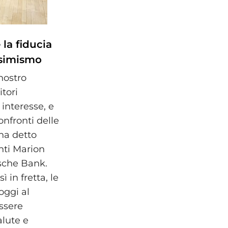
 la fiducia
essimismo
nostro
itori
interesse, e
nfronti delle
 ha detto
nti Marion
tsche Bank.
 in fretta, le
oggi al
essere
alute e