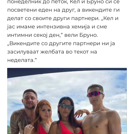
понеделник до петок, Кел и Бруно си се
посветени еден на друг, а викендите ги
делат со своите други партнери. „Кел и
јас имаме интензивна хемија и сме
интимни секој ден,“ вели Бруно.
„Викендите со другите партнери ни ја
засилуваат желбата во текот на
неделата.“