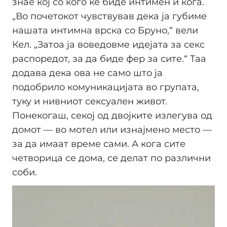
знае кој со кого ќе биде интимен и кога.
„Во почетокот чувствував дека ја губиме
нашата интимна врска со Бруно,“ вели
Кел. „Затоа ја воведовме идејата за секс
распоредот, за да биде фер за сите.“ Таа
додава дека ова не само што ја
подобрило комуникацијата во групата,
туку и нивниот сексуален живот.
Понекогаш, секој од двојките излегува од
домот — во мотел или изнајмено место —
за да имаат време сами. А кога сите
четворица се дома, се делат по различни
соби.