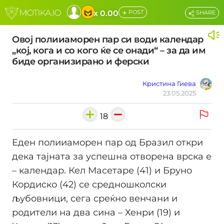
+
x 0.00
POST
SHARE
Овој полииаморен пар си води календар
„кој, кога и со кого ќе се онади“ – за да им
биде организирано и ферски
Кристина Гиева
23.05.2025
18
Еден полииаморен пар од Бразил откри
дека тајната за успешна отворена врска е
– календар. Кел Масетаре (41) и Бруно
Кордиско (42) се средношколски
љубовници, сега среќно венчани и
родители на два сина – Хенри (19) и