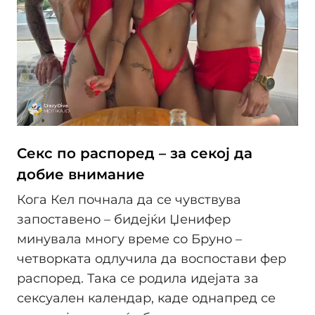
Секс по распоред – за секој да
добие внимание
Кога Кел почнала да се чувствува
запоставено – бидејќи Џенифер
минувала многу време со Бруно –
четворката одлучила да воспостави фер
распоред. Така се родила идејата за
сексуален календар, каде однапред се