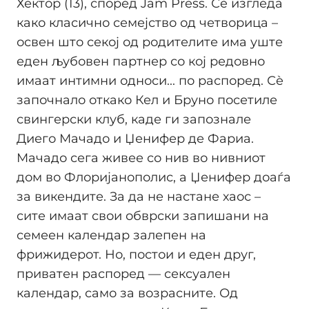
Хектор (13), според Jam Press. Сè изгледа
како класично семејство од четворица –
освен што секој од родителите има уште
еден љубовен партнер со кој редовно
имаат интимни односи... по распоред. Сè
започнало откако Кел и Бруно посетиле
свингерски клуб, каде ги запознале
Диего Мачадо и Џенифер де Фариа.
Мачадо сега живее со нив во нивниот
дом во Флоријанополис, а Џенифер доаѓа
за викендите. За да не настане хаос –
сите имаат свои обврски запишани на
семеен календар залепен на
фрижидерот. Но, постои и еден друг,
приватен распоред — сексуален
календар, само за возрасните. Од