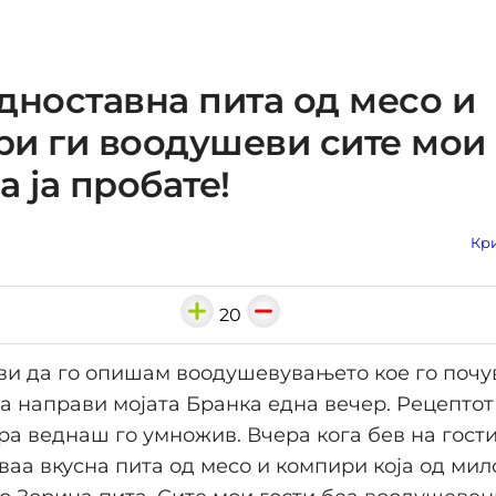
дноставна пита од месо и
и ги воодушеви сите мои 
а ја пробате!
Кри
20
и да го опишам воодушевувањето кое го почу
ја направи мојата Бранка една вечер. Рецептот
ра веднаш го умножив. Вчера кога бев на гости,
ваа вкусна пита од месо и компири која од мило