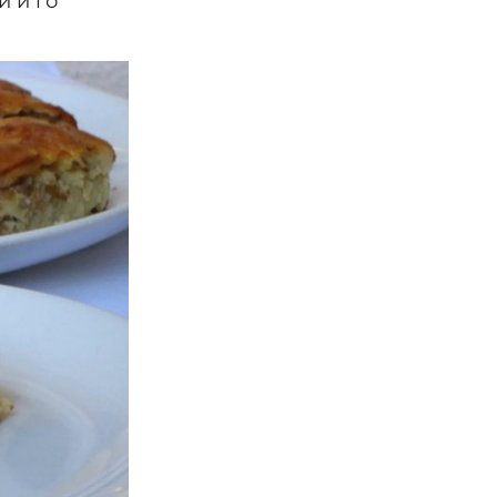
и и го