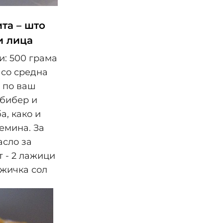
ита – што
и лица
и: 500 грама
 со средна
 по ваш
 бибер и
а, како и
емина. За
масло за
т - 2 лажици
ажичка сол