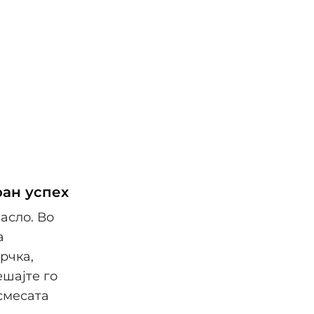
ран успех
асло. Во
а
рчка,
ешајте го
 смесата