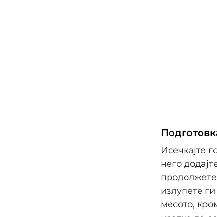
Подготовк
Исечкајте г
него додајт
продолжете 
излупете ги
месото, кро