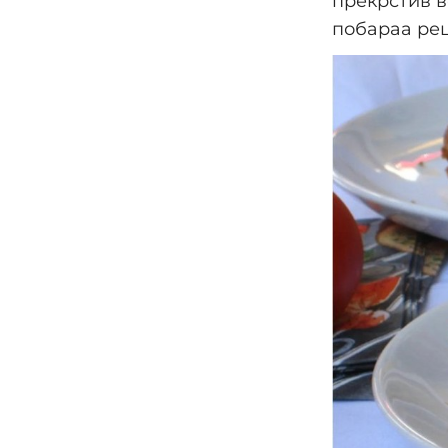
прекрстив в
побараа рец