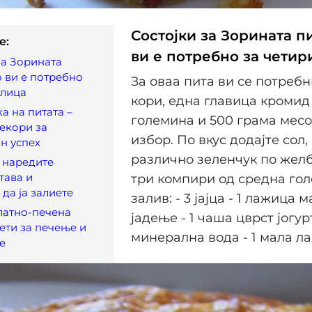
Состојки за Зорината п
e:
ви е потребно за четир
за Зорината
о ви е потребно
За оваа пита ви се потребн
 лица
кори, една главица кромид
а на питата –
големина и 500 грама месо
екори за
избор. По вкус додајте сол,
н успех
различно зеленчук по желб
а наредите
тава и
три компири од средна гол
да ја залиете
залив: - 3 јајца - 1 лажица 
латно-печена
јадење - 1 чаша цврст јогур
вети за печење и
минерална вода - 1 мала л
е