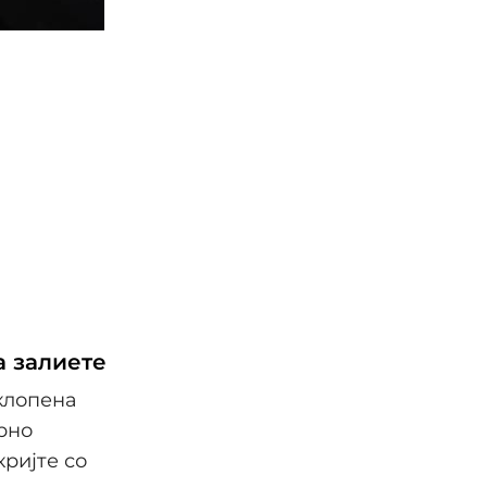
а залиете
клопена
орно
кријте со