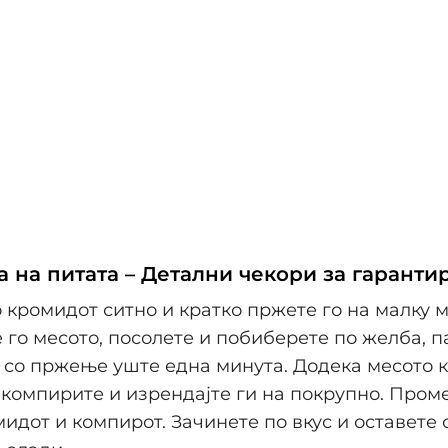
а на питата – Детални чекори за гаранти
о кромидот ситно и кратко пржете го на малку м
е го месото, посолете и побиберете по желба, п
со пржење уште една минута. Додека месото к
 компирите и изрендајте ги на покрупно. Пром
мидот и компирот. Зачинете по вкус и оставете