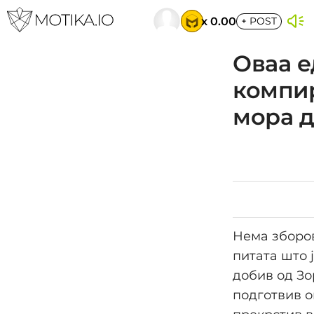
x 0.00
+
POST
Оваа е
компир
мора д
Нема зборов
питата што 
добив од Зо
подготвив о