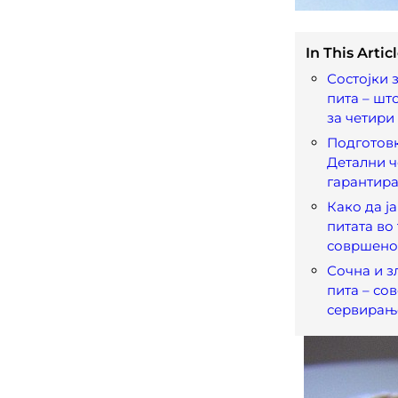
In This Articl
Состојки 
пита – шт
за четири
Подготовк
Детални ч
гарантира
Како да ј
питата во 
совршено 
Сочна и з
пита – со
сервирањ