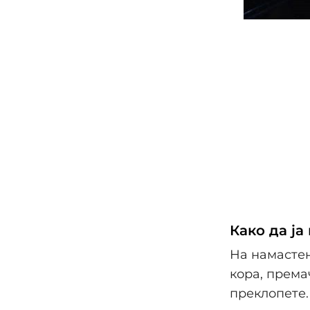
Како да ја
На намастен
кора, премач
преклопете.