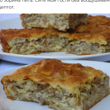
о Зорина пита. Сите мои гости беа воодушевен
ептот.