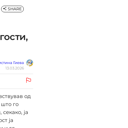
SHARE
гости,
стина Гиева
13.03.2026
вствував од
 што го
 секако, ја
ст ја