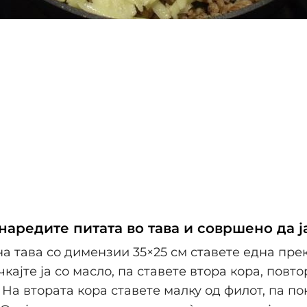
 наредите питата во тава и совршено да ј
а тава со димензии 35×25 см ставете една пре
кајте ја со масло, па ставете втора кора, повт
 На втората кора ставете малку од филот, па по