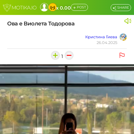
+
x 0.00
POST
SHARE
Ова е Виолета Тодорова
Кристина Гиева
26.04.2025
1