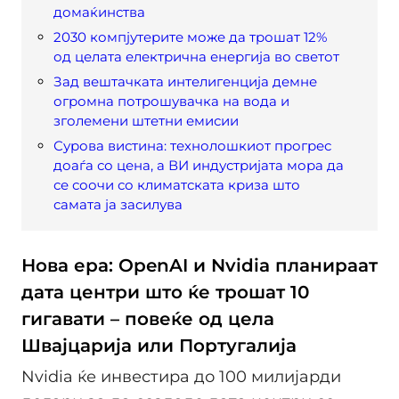
домаќинства
2030 компјутерите може да трошат 12%
од целата електрична енергија во светот
Зад вештачката интелигенција демне
огромна потрошувачка на вода и
зголемени штетни емисии
Сурова вистина: технолошкиот прогрес
доаѓа со цена, а ВИ индустријата мора да
се соочи со климатската криза што
самата ја засилува
Нова ера: OpenAI и Nvidia планираат
дата центри што ќе трошат 10
гигавати – повеќе од цела
Швајцарија или Португалија
Nvidia ќе инвестира до 100 милијарди