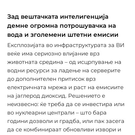
Зад вештачката интелигенција
демне огромна потрошувачка на
вода и зголемени штетни емисии
Експлозијата во инфраструктурата за ВИ
веќе има сериозно влијание врз
животната средина – од исцрпување на
водни ресурси за ладење на серверите
до дополнителен притисок врз
електричната мрежа и раст на емисиите
на јаглерод диоксид. Решението е
неизвесно: ќе треба да се инвестира или
во нуклеарни централи – што бара
години дозволи и градба, или пак засега
да се комбинираат обновливи извори и