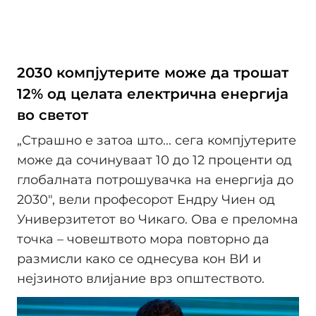
2030 компјутерите може да трошат
12% од целата електрична енергија
во светот
„Страшно е затоа што... сега компјутерите
може да сочинуваат 10 до 12 проценти од
глобалната потрошувачка на енергија до
2030", вели професорот Ендру Чиен од
Универзитетот во Чикаго. Ова е преломна
точка – човештвото мора повторно да
размисли како се однесува кон ВИ и
нејзиното влијание врз општеството.