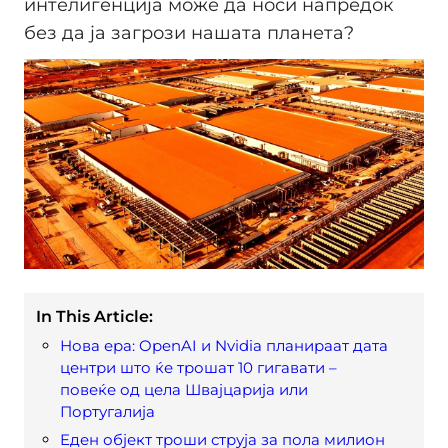
интелигенција може да носи напредок
без да ја загрози нашата планета?
In This Article:
Нова ера: OpenAI и Nvidia планираат дата
центри што ќе трошат 10 гигавати –
повеќе од цела Швајцарија или
Португалија
Eден објект троши струја за пола милион