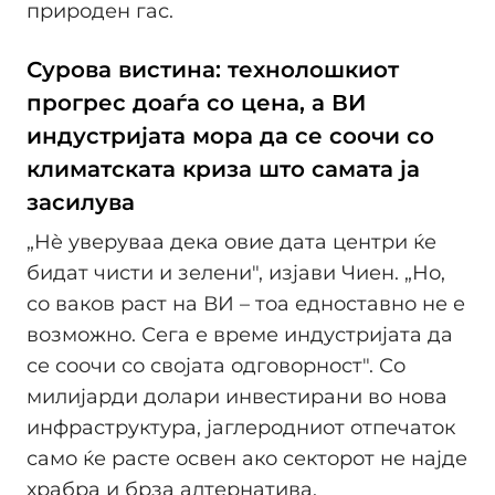
природен гас.
Сурова вистина: технолошкиот
прогрес доаѓа со цена, а ВИ
индустријата мора да се соочи со
климатската криза што самата ја
засилува
„Нè уверуваа дека овие дата центри ќе
бидат чисти и зелени", изјави Чиен. „Но,
со ваков раст на ВИ – тоа едноставно не е
возможно. Сега е време индустријата да
се соочи со својата одговорност". Со
милијарди долари инвестирани во нова
инфраструктура, јаглеродниот отпечаток
само ќе расте освен ако секторот не најде
храбра и брза алтернатива.