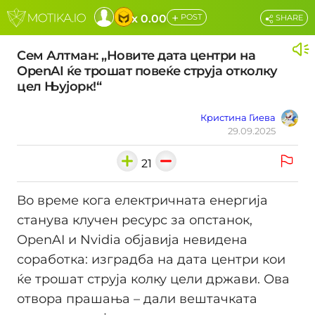
+
x 0.00
POST
SHARE
Сем Алтман: „Новите дата центри на
OpenAI ќе трошат повеќе струја отколку
цел Њујорк!“
Кристина Гиева
29.09.2025
21
Во време кога електричната енергија
станува клучен ресурс за опстанок,
OpenAI и Nvidia објавија невидена
соработка: изградба на дата центри кои
ќе трошат струја колку цели држави. Ова
отвора прашања – дали вештачката