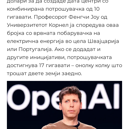
долари за да создаде дата центри со
комбинирана потрошувачка од 10
гигавати. Професорот Фенгчи Јоу од
Универзитетот Корнел ја споредува оваа
бројка со врвната побарувачка на
електрична енергија во цела Швајцарија
или Португалија. Ако се додадат и
другите иницијативи, потрошувачката
достигнува 17 гигавати – онолку колку што
трошат двете земји заедно.