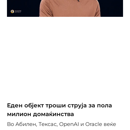
Eден објект троши струја за пола
милион домаќинства
Во Абилен, Тексас, OpenAI и Oracle веќе