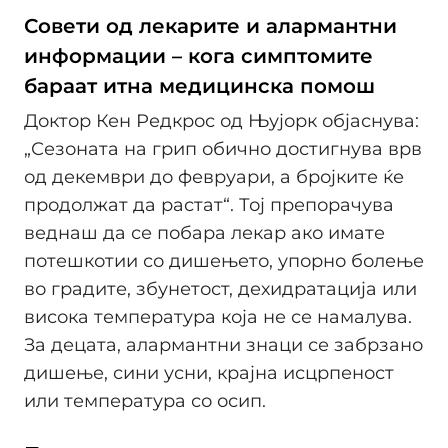
Совети од лекарите и алармантни
информации – кога симптомите
бараат итна медицинска помош
Доктор Кен Редкрос од Њујорк објаснува:
„Сезоната на грип обично достигнува врв
од декември до февруари, а бројките ќе
продолжат да растат“. Тој препорачува
веднаш да се побара лекар ако имате
потешкотии со дишењето, упорно болење
во градите, збунетост, дехидратација или
висока температура која не се намалува.
За децата, алармантни знаци се забрзано
дишење, сини усни, крајна исцрпеност
или температура со осип.