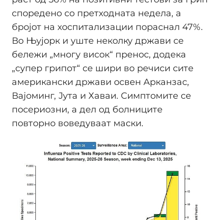
споредено со претходната недела, а
бројот на хоспитализации пораснал 47%.
Во Њујорк и уште неколку држави се
бележи „многу висок“ пренос, додека
„супер грипот“ се шири во речиси сите
американски држави освен Арканзас,
Вајоминг, Јута и Хаваи. Симптомите се
посериозни, а дел од болниците
повторно воведуваат маски.