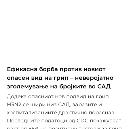
Ефикасна борба против новиот
опасен вид на грип – неверојатно
зголемување на бројките во САД
Додека опасниот нов подвид на грип
H3N2 се шири низ САД, заразите и
хоспитализациите драстично пораснаа.
Последните податоци од CDC покажуваат
раст од 56% на позитивни тестови за грип