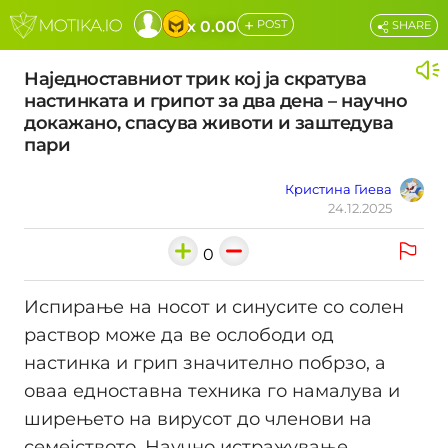
+
x 0.00
POST
SHARE
Наједноставниот трик кој ја скратува
настинката и грипот за два дена – научно
докажано, спасува животи и заштедува
пари
Кристина Гиева
24.12.2025
0
Испирање на носот и синусите со солен
раствор може да ве ослободи од
настинка и грип значително побрзо, а
оваа едноставна техника го намалува и
ширењето на вирусот до членови на
семејството. Научно истражување