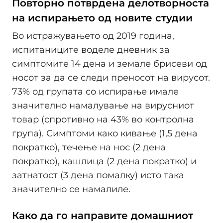
Повторно потврдена делотворноста
на испирањето од новите студии
Во истражувањето од 2019 година,
испитаниците воделе дневник за
симптомите 14 дена и земале брисеви од
носот за да се следи преносот на вирусот.
73% од групата со испирање имале
значително намалување на вирусниот
товар (спротивно на 43% во контролна
група). Симптоми како кивање (1,5 дена
пократко), течење на нос (2 дена
пократко), кашлица (2 дена пократко) и
затнатост (3 дена помалку) исто така
значително се намалиле.
Како да го направите домашниот