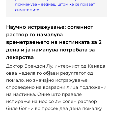
применува – веднаш штом ќе се појават
симптомите
Научно истражување: солениот
раствор го намалува
времетраењето на настинката за 2
дена и ја намалува потребата за
лекарства
Доктор Брендон Лу, интернист од Канада,
оваа недела го објави резултатот од
помало, но значајно истражување
спроведено на возрасни лица подложени
на настинка. Оние што правеле
испирање на нос со 3% солен раствор
биле болни во просек два дена помалку