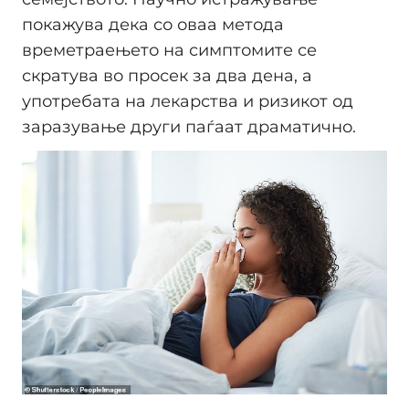
покажува дека со оваа метода
времетраењето на симптомите се
скратува во просек за два дена, а
употребата на лекарства и ризикот од
заразување други паѓаат драматично.