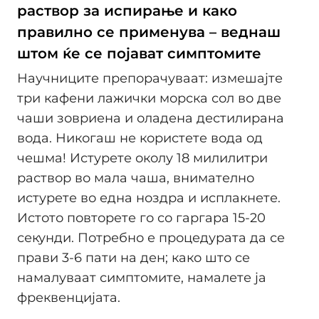
раствор за испирање и како
правилно се применува – веднаш
штом ќе се појават симптомите
Научниците препорачуваат: измешајте
три кафени лажички морска сол во две
чаши зовриена и оладена дестилирана
вода. Никогаш не користете вода од
чешма! Истурете околу 18 милилитри
раствор во мала чаша, внимателно
истурете во една ноздра и исплакнете.
Истото повторете го со гаргара 15-20
секунди. Потребно е процедурата да се
прави 3-6 пати на ден; како што се
намалуваат симптомите, намалете ја
фреквенцијата.