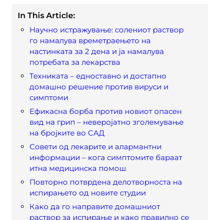
In This Article:
Научно истражување: солениот раствор
го намалува времетраењето на
настинката за 2 дена и ја намалува
потребата за лекарства
Техниката – едноставно и достапно
домашно решение против вируси и
симптоми
Ефикасна борба против новиот опасен
вид на грип – неверојатно зголемување
на бројките во САД
Совети од лекарите и алармантни
информации – кога симптомите бараат
итна медицинска помош
Повторно потврдена делотворноста на
испирањето од новите студии
Како да го направите домашниот
раствор за испирање и како правилно се