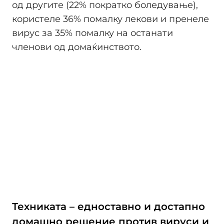
од другите (22% пократко боледување),
користеле 36% помалку лекови и пренеле
вирус за 35% помалку на останати
членови од домаќинството.
Техниката – едноставно и достапно
домашно решение против вируси и