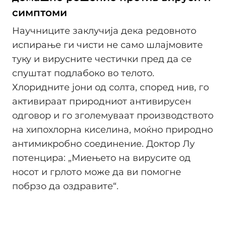
симптоми
Научниците заклучија дека редовното
испирање ги чисти не само шлајмовите
туку и вирусните честички пред да се
спуштат подлабоко во телото.
Хлоридните јони од солта, според нив, го
активираат природниот антивирусен
одговор и го зголемуваат производството
на хипохлорна киселина, моќно природно
антимикробно соединение. Доктор Лу
потенцира: „Миењето на вирусите од
носот и грлото може да ви помогне
побрзо да оздравите“.