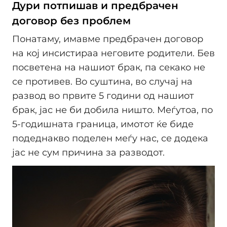
Дури потпишав и предбрачен
договор без проблем
Понатаму, имавме предбрачен договор
на кој инсистираа неговите родители. Бев
посветена на нашиот брак, па секако не
се противев. Во суштина, во случај на
развод во првите 5 години од нашиот
брак, јас не би добила ништо. Меѓутоа, по
5-годишната граница, имотот ќе биде
подеднакво поделен меѓу нас, се додека
јас не сум причина за разводот.