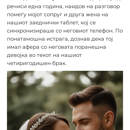
речиси една година, наидов на разговор
помеѓу мојот сопруг и друга жена на
нашиот заеднички таблет, кој се
синхронизираше со неговиот телефон. По
понатамошна истрага, дознав дека тој
имал афера со неговата поранешна
девојка во текот на нашиот
четиригодишен брак.