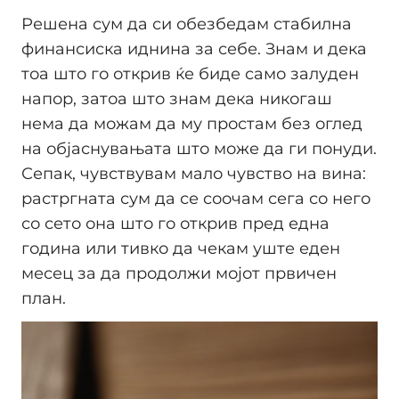
Решена сум да си обезбедам стабилна
финансиска иднина за себе. Знам и дека
тоа што го открив ќе биде само залуден
напор, затоа што знам дека никогаш
нема да можам да му простам без оглед
на објаснувањата што може да ги понуди.
Сепак, чувствувам мало чувство на вина:
растргната сум да се соочам сега со него
со сето она што го открив пред една
година или тивко да чекам уште еден
месец за да продолжи мојот првичен
план.