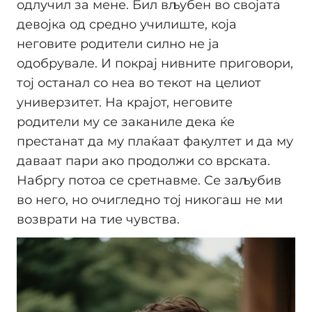
одлучил за мене. Бил вљубен во својата
девојка од средно училиште, која
неговите родители силно не ја
одобрувале. И покрај нивните приговори,
тој останал со неа во текот на целиот
универзитет. На крајот, неговите
родители му се заканиле дека ќе
престанат да му плаќаат факултет и да му
даваат пари ако продолжи со врската.
Набргу потоа се сретнавме. Се заљубив
во него, но очигледно тој никогаш не ми
возврати на тие чувства.