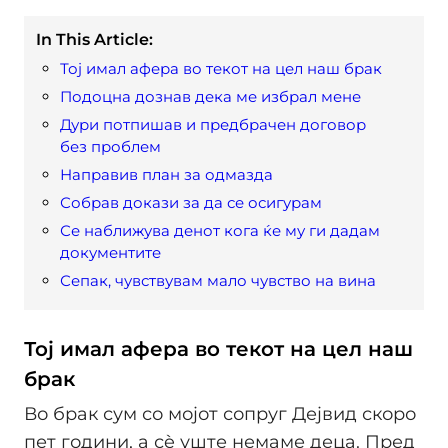
In This Article:
Тој имал афера во текот на цел наш брак
Подоцна дознав дека ме избрал мене
Дури потпишав и предбрачен договор
без проблем
Направив план за одмазда
Собрав докази за да се осигурам
Се наближува денот кога ќе му ги дадам
документите
Сепак, чувствувам мало чувство на вина
Тој имал афера во текот на цел наш
брак
Во брак сум со мојот сопруг Дејвид скоро
пет години, а сè уште немаме деца. Пред