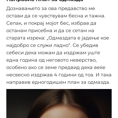
Дознавањето за ова предавство ме
остави да се чувствувам бесна и тажна.
Сепак, и покрај мојот бес, избрав да
останам присебна и да се сетам на
старата изрека: „Одмаздата е јадење кое
најдобро се служи ладно“. Се убедив
себеси дека можам да издржам уште
една година од неговото неверство,
особено ако се земе предвид дека веќе
несвесно издржав 4 години од тоа. И така
направив едногодишен план за одмазда.