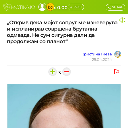
+
x 0.00
POST
SHARE
„Открив дека мојот сопруг ме изневерува
и испланирав совршена брутална
одмазда. Не сум сигурна дали да
продолжам со планот“
Кристина Гиева
25.04.2024
3