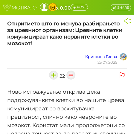
+
x 0.00
POST
SHARE
Откритието што го менува разбирањето
за цревниот организам: Цревните клетки
комуницираат како нервните клетки во
мозокот!
Кристина Гиева
25.07.2025
22
Ново истражување открива дека
поддржувачките клетки во нашите црева
комуницираат со восхитувачка
прецизност, слично како невроните во
мозокот. Користат мали продолжетоци со
целосна точност за да даваат инструкции