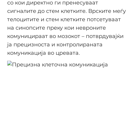
со кои директно ги пренесуваат
сигналите до стем клетките. Врските меѓу
телоцитите и стем клетките потсетуваат
на синопсите преку кои невроните
комуницираат во мозокот – потврдувајќи
ја прецизноста и контролираната
комуникација во цревата.