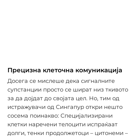
Прецизна клеточна комуникација
Досега се мислеше дека сигналните
супстанции просто се шират низ ткивото
за да дојдат до својата цел. Но, тим од
истражувачи од Сингапур откри нешто
сосема поинакво: Специјализирани
клетки наречени телоцити испраќаат
долги, тенки продолжетоци – цитонеми –