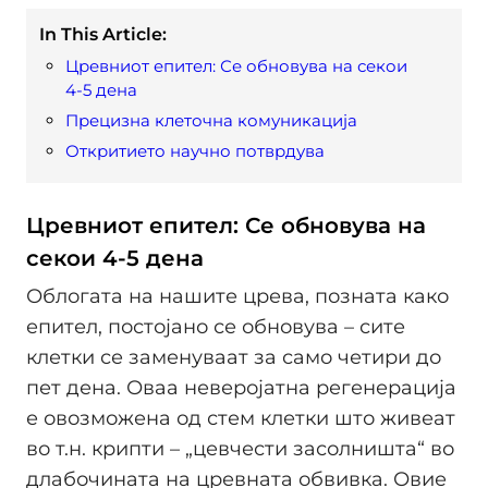
In This Article:
Цревниот епител: Се обновува на секои
4-5 дена
Прецизна клеточна комуникација
Откритието научно потврдува
Цревниот епител: Се обновува на
секои 4-5 дена
Облогата на нашите црева, позната како
епител, постојано се обновува – сите
клетки се заменуваат за само четири до
пет дена. Оваа неверојатна регенерација
е овозможена од стем клетки што живеат
во т.н. крипти – „цевчести засолништа“ во
длабочината на цревната обвивка. Овие