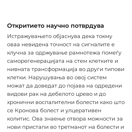
Откритието научно потврдува
Истражувањето објаснува дека токму
оваа невидена точност на сигналите е
клучна за одржување рамнотежа помеѓу
саморегенерацијата на стем клетките и
нивната трансформација во други типови
клетки. Нарушувања во овој систем
можат да доведат до појава на одредени
видови рак на дебелото црево и до
хронични воспалителни болести како што
се Кронова болест и улцеративен
колитис. Ова знаење отвора можности за
нови пристапи во третманот на болести и