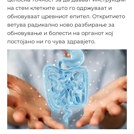
на стем клетките што го одржуваат и
обновуваат цревниот епител. Откритието
ветува радикално ново разбирање за
обновување и болести на органот кој
постојано ни го чува здравјето.