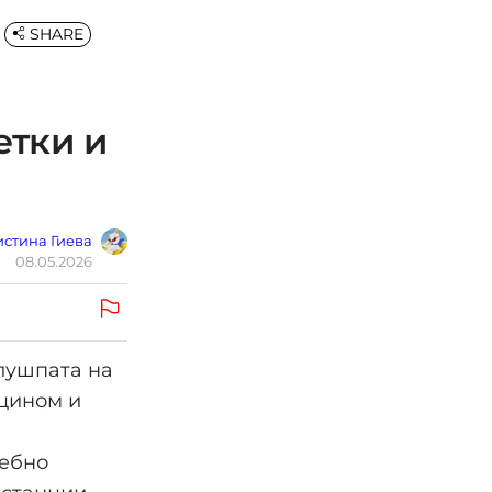
SHARE
етки и
стина Гиева
08.05.2026
 лушпата на
рцином и
себно