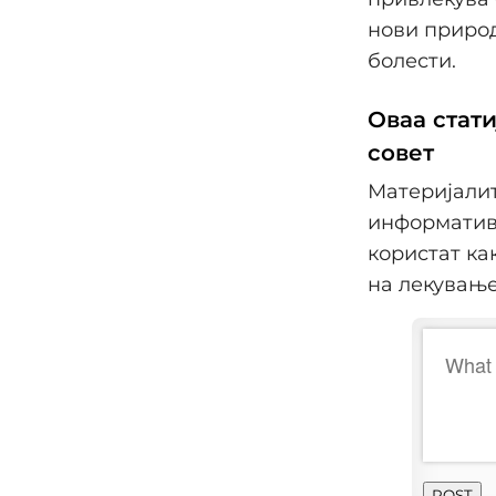
нови природ
болести.
Оваа стат
совет
Материјалит
информативн
користат ка
на лекување
POST