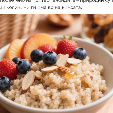
посветено на тритерпеноидите – природни су
ми количини ги има во на киноата.