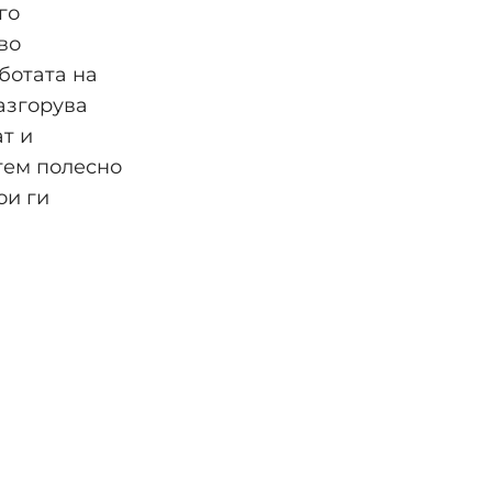
го
во
ботата на
разгорува
т и
тем полесно
ои ги