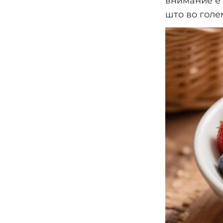
внимание е 
што во голе