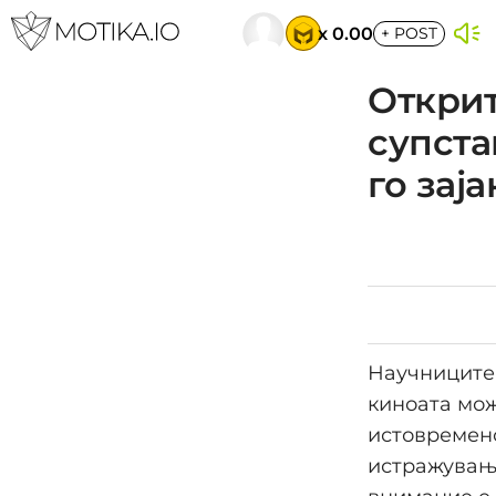
x 0.00
+
POST
Открит
супста
го зај
Научниците 
киноата мож
истовремено
истражување