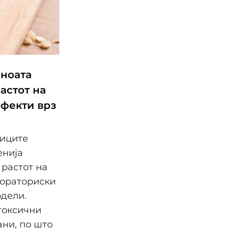
иноата
астот на
ефекти врз
ниците
енија
 растот на
бораториски
одели.
токсични
ани, по што