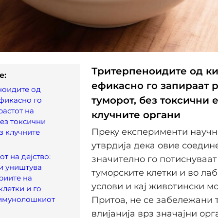
Тритерпеноидите од к
e:
ефикасно го запираат р
ноидите од
туморот, без токсични 
фикасно го
растот на
клучните органи
без токсични
Преку експерименти науч
з клучните
утврдија дека овие соедин
т на дејство:
значително го потиснуваат
и уништува
туморските клетки и во ла
риите на
услови и кај животински м
клетки и го
 имунолошкиот
Притоа, не се забележани 
влијанија врз значајни орг