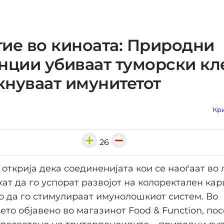
ие во киноата: Природни
нции убиваат туморски кл
акнуваат имунитетот
Кри
26
открија дека соединенијата кои се наоѓаат во
ат да го успорат развојот на колоректален ка
 да го стимулираат имунолошкиот систем. Во
то објавено во магазинот Food & Function, по