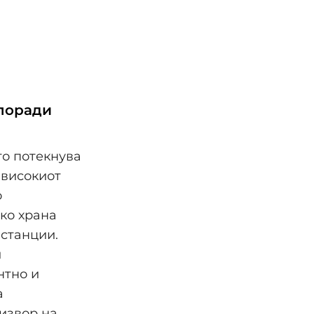
 поради
то потекнува
 високиот
о
ако храна
пстанции.
и
нтно и
а
извор на