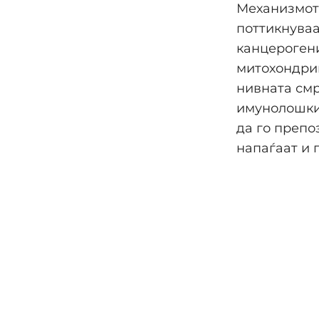
Механизмот 
поттикнуваа
канцерогени
митохондрии
нивната смр
имунолошки
да го препо
напаѓаат и 