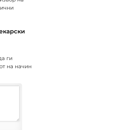
лични
лекарски
да ги
от на начин