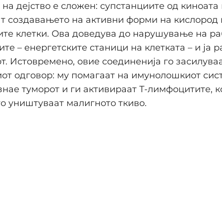
на дејство е сложен: супстанциите од киноата 
т создавањето на активни форми на кислород 
те клетки. Ова доведува до нарушување на ра
те – енергетските станици на клетката – и ја 
т. Истовремено, овие соединенија го засилуваа
от одговор: му помагаат на имунолошкиот сис
знае туморот и ги активираат Т-лимфоцитите, к
го уништуваат малигното ткиво.