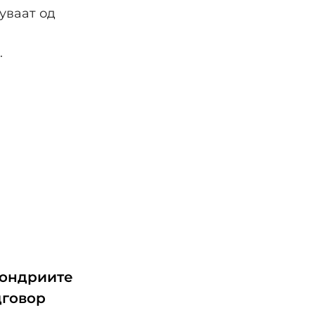
уваат од
.
хондриите
дговор