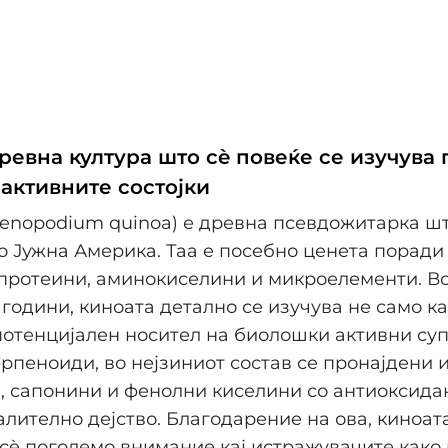
ревна култура што сè повеќе се изучува
активните состојки
enopodium quinoa) е древна псевдожитарка ш
о Јужна Америка. Таа е посебно ценета поради
протеини, аминокиселини и микроелементи. В
години, киноата детално се изучува не само к
 потенцијален носител на биолошки активни су
рпеноиди, во нејзиниот состав се пронајдени 
 сапонини и фенолни киселини со антиоксида
лително дејство. Благодарение на ова, киноат
сè поголемо внимание кај истражувачите како 