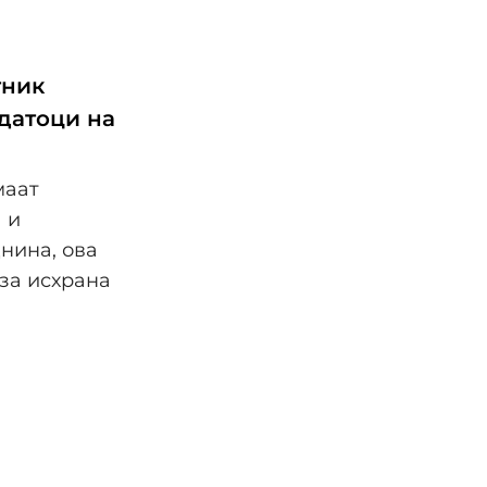
тник
датоци на
маат
 и
нина, ова
 за исхрана