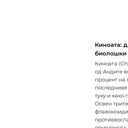
Киноата: д
биолошки 
Киноата (Ch
од Андите в
процент на 
последниве 
туку и како
Освен трите
флавоноиди,
противвоспа
привлекува 