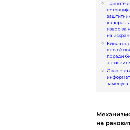
Триците о
потенциј
заштитни
колорект
извор за 
на исхран
Киноата: 
што сè по
поради б
активните
Оваа стат
информат
заменува 
Механизмо
на ракови