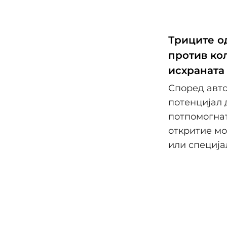
Триците о
против ко
исхраната
Според авто
потенцијал 
потпомогнат
откритие мо
или специја