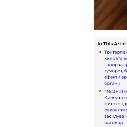
In This Articl
Тритерпе
киноата е
запираат 
туморот, 
ефекти вр
органи
Механизмо
Киноата г
митохонд
раковите 
засилува
одговор