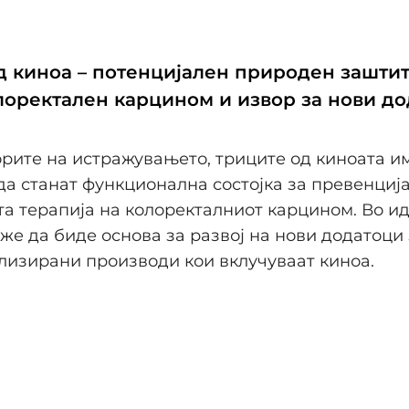
д киноа – потенцијален природен зашти
лоректален карцином и извор за нови до
рите на истражувањето, триците од киноата и
да станат функционална состојка за превенција
а терапија на колоректалниот карцином. Во ид
же да биде основа за развој на нови додатоци
лизирани производи кои вклучуваат киноа.