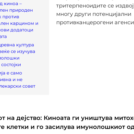
д киноа –
тритерпеноидите се издвој
ален природен
многу други потенцијални
к против
противканцерогени агенси
ален карцином и
нови додатоци
ата
древна култура
веќе се изучува
иолошки
 состојки
ија е само
ивна и не
лекарски совет
т на дејство: Киноата ги уништува мито
те клетки и го засилува имунолошкиот о