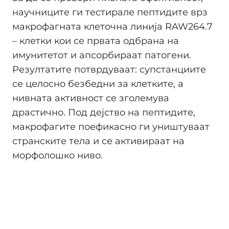
научниците ги тестирале пептидите врз
макрофагната клеточна линија RAW264.7
– клетки кои се првата одбрана на
имунитетот и апсорбираат патогени.
Резултатите потврдуваат: супстанциите
се целосно безбедни за клетките, а
нивната активност се зголемува
драстично. Под дејство на пептидите,
макрофагите поефикасно ги уништуваат
странските тела и се активираат на
морфолошко ниво.