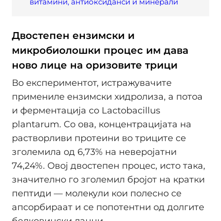
витамини, антиоксиданси и минерали
Двостепен ензимски и
микробиолошки процес им дава
ново лице на оризовите трици
Во експериментот, истражувачите
примениле ензимски хидролиза, а потоа
и ферментација со Lactobacillus
plantarum. Со ова, концентрацијата на
растворливи протеини во триците се
зголемила од 6,73% на неверојатни
74,24%. Овој двостепен процес, исто така,
значително го зголемил бројот на кратки
пептиди — молекули кои полесно се
апсорбираат и се попотентни од долгите
белковински ланци.