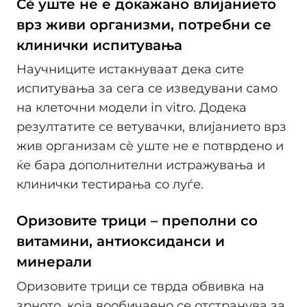
Сè уште не е докажано влијанието
врз живи организми, потребни се
клинички испитувања
Научниците истакнуваат дека сите
испитувања за сега се изведувани само
на клеточни модели in vitro. Додека
резултатите се ветувачки, влијанието врз
жив организам сè уште не е потврдено и
ќе бара дополнителни истражувања и
клинички тестирања со луѓе.
Оризовите трици – преполни со
витамини, антиоксиданси и
минерали
Оризовите трици се тврда обвивка на
зрното, која вообичаено се отстранува за