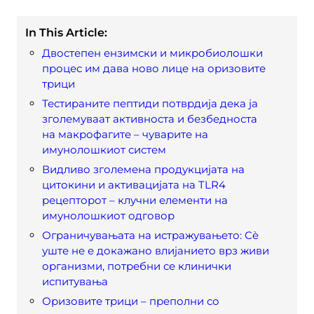
In This Article:
Двостепен ензимски и микробиолошки
процес им дава ново лице на оризовите
трици
Тестираните пептиди потврдија дека ја
зголемуваат активноста и безбедноста
на макрофагите – чуварите на
имунолошкиот систем
Видливо зголемена продукцијата на
цитокини и активацијата на TLR4
рецепторот – клучни елементи на
имунолошкиот одговор
Ограничувањата на истражувањето: Сè
уште не е докажано влијанието врз живи
организми, потребни се клинички
испитувања
Оризовите трици – преполни со