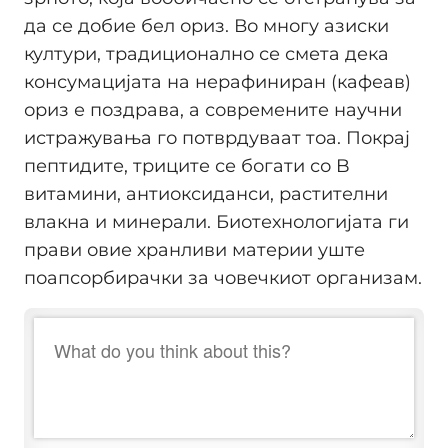
да се добие бел ориз. Во многу азиски
култури, традиционално се смета дека
консумацијата на нерафиниран (кафеав)
ориз е поздрава, а современите научни
истражувања го потврдуваат тоа. Покрај
пептидите, триците се богати со B
витамини, антиоксиданси, растителни
влакна и минерали. Биотехнологијата ги
прави овие хранливи материи уште
поапсорбирачки за човечкиот организам.