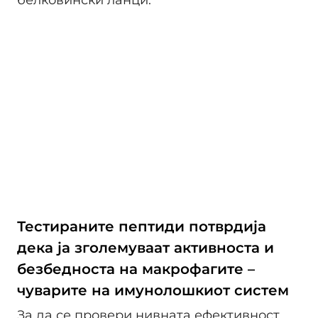
Тестираните пептиди потврдија
дека ја зголемуваат активноста и
безбедноста на макрофагите –
чуварите на имунолошкиот систем
За да се провери нивната ефективност,