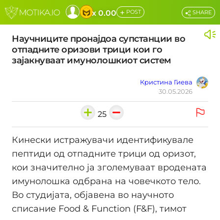
+
x 0.00
POST
SHARE
Научниците пронајдоа супстанции во
отпадните оризови трици кои го
зајакнуваат имунолошкиот систем
Кристина Гиева
30.05.2026
25
Кинески истражувачи идентификувале
пептиди од отпадните трици од оризот,
кои значително ја зголемуваат вродената
имунолошка одбрана на човечкото тело.
Во студијата, објавена во научното
списание Food & Function (F&F), тимот