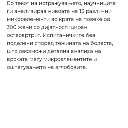
Во текот на истражувањето, научниците
ги анализираа нивоата на 13 различни
микроелементи во крвта на повеќе од
300 жени со дијагностициран
остеоартрит. Испитаничките беа
поделени според тежината на болеста,
што овозможи детална анализа на
врската меѓу микроелементите и
оштетувањето на зглобовите.