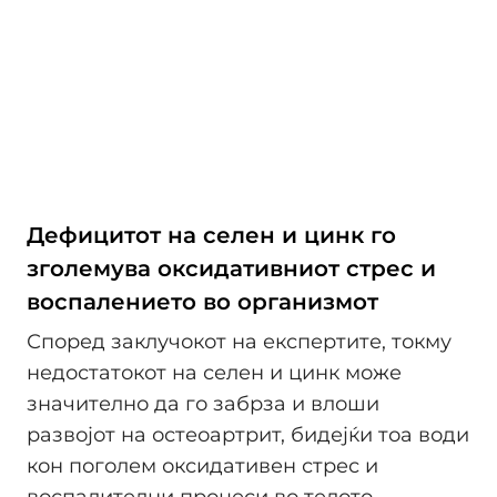
Дефицитот на селен и цинк го
зголемува оксидативниот стрес и
воспалението во организмот
Според заклучокот на експертите, токму
недостатокот на селен и цинк може
значително да го забрза и влоши
развојот на остеоартрит, бидејќи тоа води
кон поголем оксидативен стрес и
воспалителни процеси во телото.