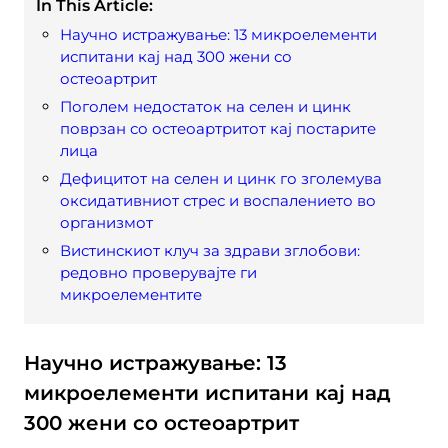
In This Article:
Научно истражување: 13 микроелементи
испитани кај над 300 жени со
остеоартрит
Поголем недостаток на селен и цинк
поврзан со остеоартритот кај постарите
лица
Дефицитот на селен и цинк го зголемува
оксидативниот стрес и воспалението во
организмот
Вистинскиот клуч за здрави зглобови:
редовно проверувајте ги
микроелементите
Научно истражување: 13
микроелементи испитани кај над
300 жени со остеоартрит