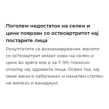
Поголем недостаток на селен и
цинк поврзан со остеоартритот кај
постарите лица
Резултатите се вознемирувачки: жените
со остеоартрит имаат ниво на селен и
цинк во крвта кое е за 7–9% пониско
отколку кај здравите лица. Освен тоа, кај
овие жени е забележан и намален степен
на железо и ванадиум.