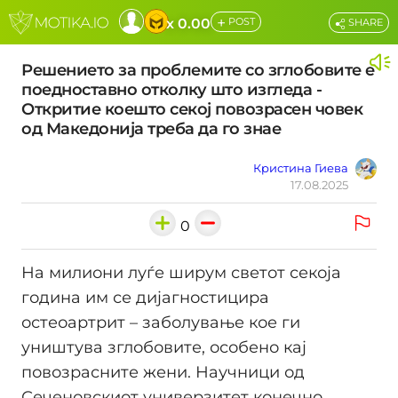
+
x 0.00
POST
SHARE
Решението за проблемите со зглобовите е
поедноставно отколку што изгледа -
Откритие коешто секој повозрасен човек
од Македонија треба да го знае
Кристина Гиева
17.08.2025
0
На милиони луѓе ширум светот секоја
година им се дијагностицира
остеоартрит – заболување кое ги
уништува зглобовите, особено кај
повозрасните жени. Научници од
Сеченовскиот универзитет конечно