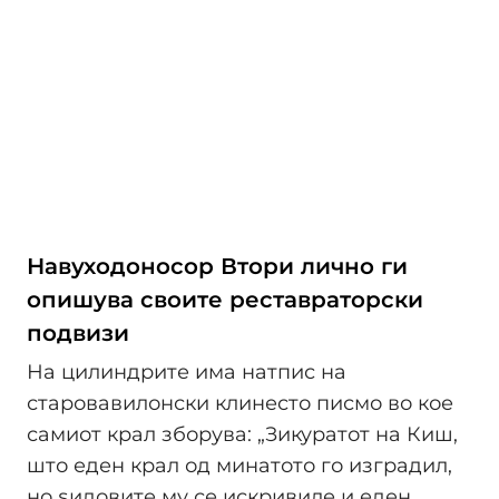
Навуходоносор Втори лично ги
опишува своите реставраторски
подвизи
На цилиндрите има натпис на
старовавилонски клинесто писмо во кое
самиот крал зборува: „Зикуратот на Киш,
што еден крал од минатото го изградил,
но ѕидовите му се искривиле и еден