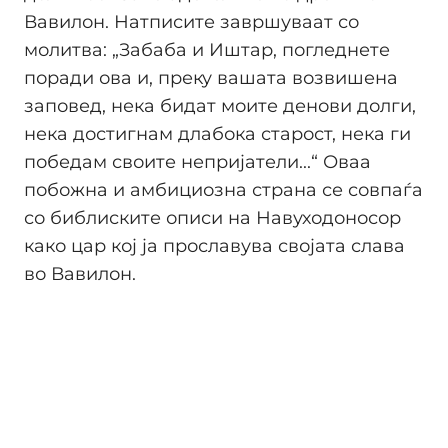
Вавилон. Натписите завршуваат со
молитва: „Забаба и Иштар, погледнете
поради ова и, преку вашата возвишена
заповед, нека бидат моите денови долги,
нека достигнам длабока старост, нека ги
победам своите непријатели...“ Оваа
побожна и амбициозна страна се совпаѓа
со библиските описи на Навуходоносор
како цар кој ја прославува својата слава
во Вавилон.