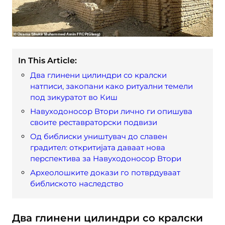
In This Article:
Два глинени цилиндри со кралски
натписи, закопани како ритуални темели
под зикуратот во Киш
Навуходоносор Втори лично ги опишува
своите реставраторски подвизи
Од библиски уништувач до славен
градител: откритијата даваат нова
перспектива за Навуходоносор Втори
Археолошките докази го потврдуваат
библиското наследство
Два глинени цилиндри со кралски