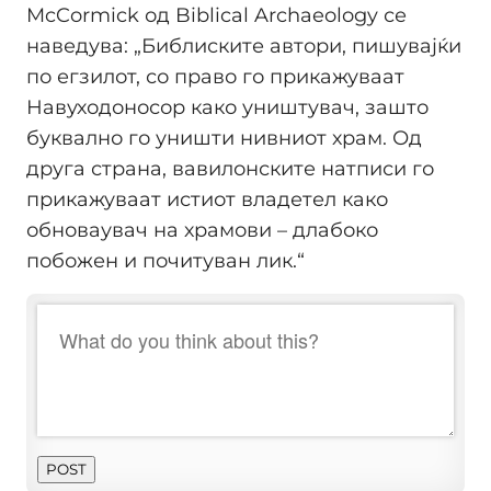
McCormick од Biblical Archaeology се
наведува: „Библиските автори, пишувајќи
по егзилот, со право го прикажуваат
Навуходоносор како уништувач, зашто
буквално го уништи нивниот храм. Од
друга страна, вавилонските натписи го
прикажуваат истиот владетел како
обноваувач на храмови – длабоко
побожен и почитуван лик.“
POST