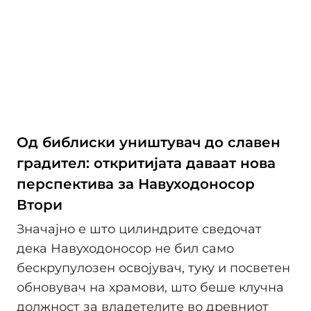
Од библиски уништувач до славен
градител: откритијата даваат нова
перспектива за Навуходоносор
Втори
Значајно е што цилиндрите сведочат
дека Навуходоносор не бил само
бескрупулозен освојувач, туку и посветен
обновувач на храмови, што беше клучна
должност за владетелите во древниот