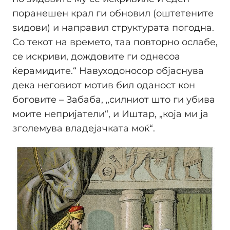
поранешен крал ги обновил (оштетените
ѕидови) и направил структурата погодна.
Со текот на времето, таа повторно ослабе,
се искриви, дождовите ги однесоа
ќерамидите.“ Навуходоносор објаснува
дека неговиот мотив бил оданост кон
боговите – Забаба, „силниот што ги убива
моите непријатели“, и Иштар, „која ми ја
зголемува владејачката моќ“.