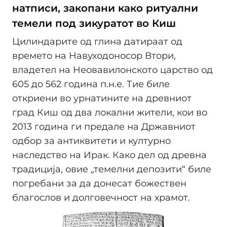
натписи, закопани како ритуални
темели под зикуратот во Киш
Цилиндарите од глина датираат од
времето на Навуходоносор Втори,
владетел на Неовавилонското царство од
605 до 562 година п.н.е. Тие биле
откриени во урнатините на древниот
град Киш од два локални жители, кои во
2013 година ги предале на Државниот
одбор за антиквитети и културно
наследство на Ирак. Како дел од древна
традиција, овие „темелни депозити“ биле
погребани за да донесат божествен
благослов и долговечност на храмот.