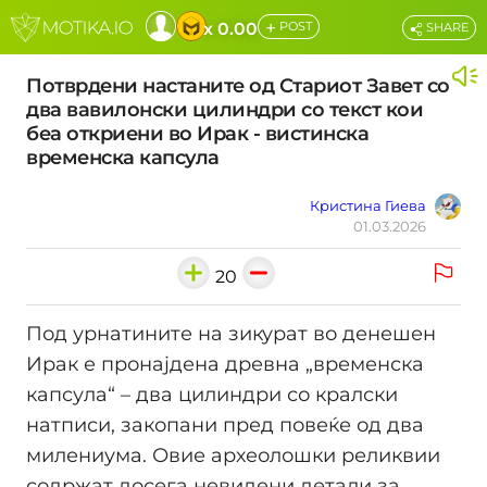
+
x 0.00
POST
SHARE
Потврдени настаните од Стариот Завет со
два вавилонски цилиндри со текст кои
беа откриени во Ирак - вистинска
временска капсула
Кристина Гиева
01.03.2026
20
Под урнатините на зикурат во денешен
Ирак е пронајдена древна „временска
капсула“ – два цилиндри со кралски
натписи, закопани пред повеќе од два
милениума. Овие археолошки реликвии
содржат досега невидени детали за