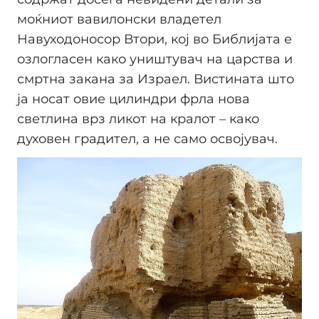
моќниот вавилонски владетел
Навуходоносор Втори, кој во Библијата е
озлогласен како уништувач на царства и
смртна закана за Израел. Вистината што
ја носат овие цилиндри фрла нова
светлина врз ликот на кралот – како
духовен градител, а не само освојувач.