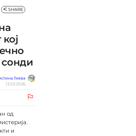
SHARE
на
 кој
нечно
 сонди
стина Гиева
13.02.2026
ан од
мистерија.
кти и