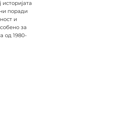
ј историјата
ени поради
ност и
особено за
а од 1980-