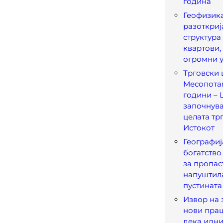
година
Геофизика
разоткриј
структура 
квартови,
огромни 
Трговски 
Месопотам
години – 
започнува
целата тр
Истокот
Географиј
богатство
за пропаст
напуштила
пустината
Извор на 
нови пра
дека идни