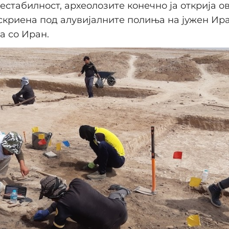
естабилност, археолозите конечно ја открија о
скриена под алувијалните полиња на јужен Ира
а со Иран.