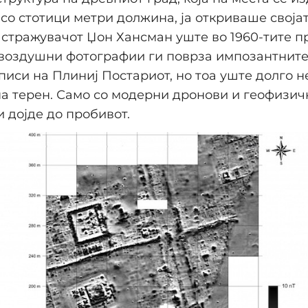
 со стотици метри должина, ја откриваше своја
Истражувачот Џон Хансман уште во 1960-тите п
 воздушни фотографии ги поврза импозантните
писи на Плиниј Постариот, но тоа уште долго 
а терен. Само со модерни дронови и геофизич
 дојде до пробивот.