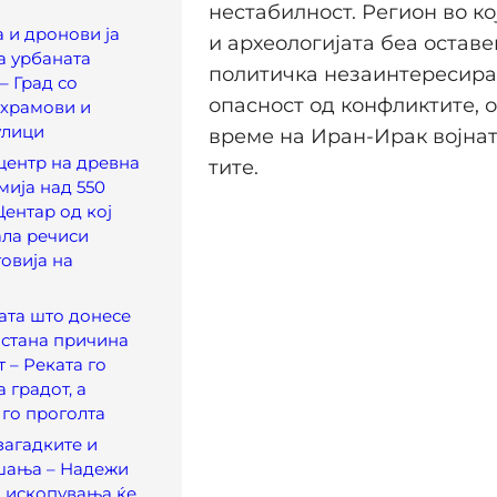
нестабилност. Регион во ко
 и дронови ја
и археологијата беа остав
а урбаната
политичка незаинтересира
– Град со
опасност од конфликтите, 
 храмови и
улици
време на Иран-Ирак војнат
центр на древна
тите.
ија над 550
Центар од кој
ла речиси
говија на
ата што донесе
 стана причина
 – Реката го
 градот, а
 го проголта
загадките и
шања – Надежи
 ископувања ќе