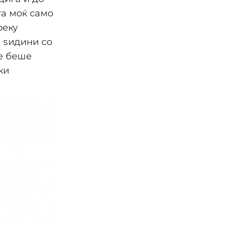
та моќ само
реку
 ѕидини со
не беше
ки