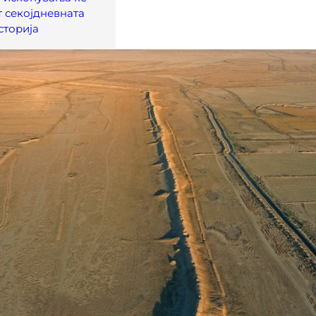
т секојдневната
сторија