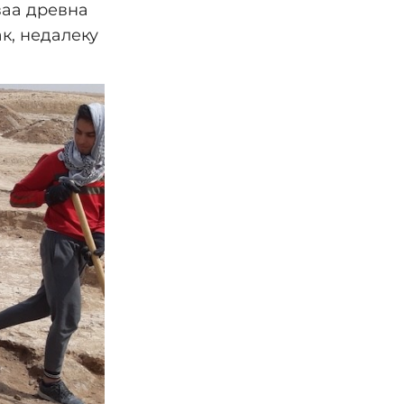
ваа древна
к, недалеку