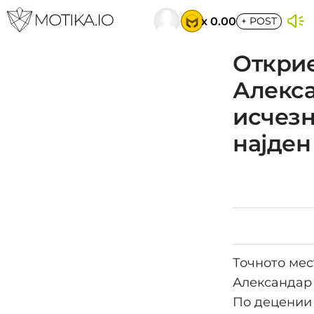
x 0.00
+
POST
Открие
Алекса
исчезн
најден
Точното мес
Александар 
По децении 