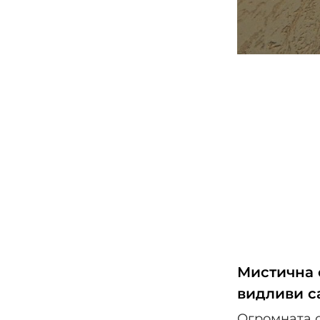
Мистична 
видливи с
Огромната с