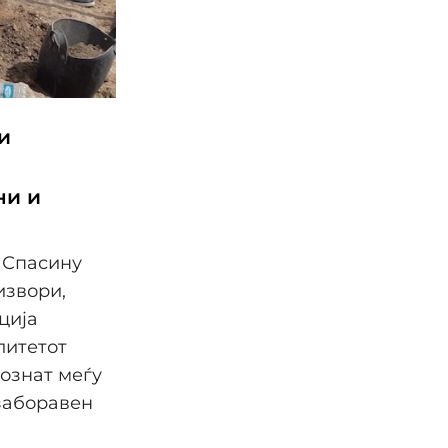
и
ни и
с Спасину
извори,
ција
литетот
познат меѓу
заборавен