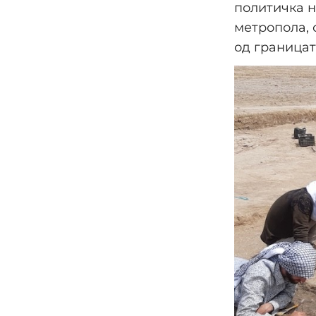
политичка н
метропола, 
од границат