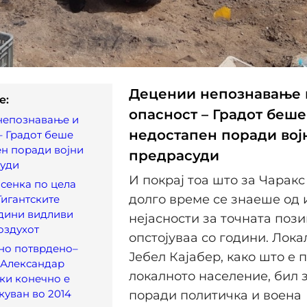
Децении непознавање 
e:
опасност – Градот беше
непознавање и
недостапен поради вој
– Градот беше
н поради војни
предрасуди
суди
И покрај тоа што за Чарак
сенка по цела
долго време се знаеше од 
Гигантските
идини видливи
нејасности за точната пози
оздухот
опстојуваа со години. Лока
но потврдено–
Јебел Кајабер, како што е 
 Александар
локалното население, бил 
ки конечно е
уван во 2014
поради политичка и воена