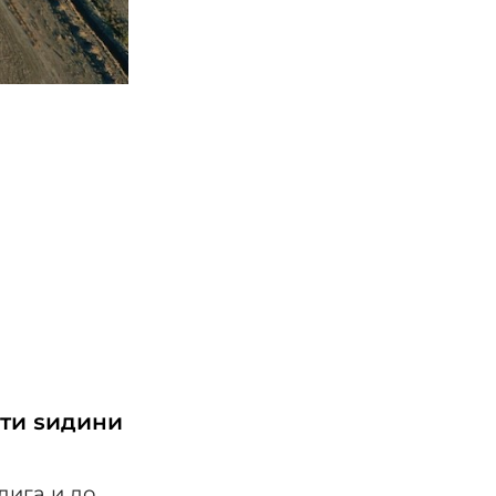
ати ѕидини
дига и до