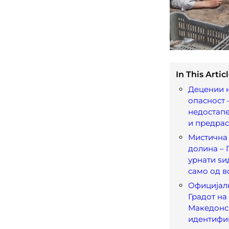
In This Articl
Децении 
опасност 
недостапе
и предра
Мистична 
долина – 
урнати ѕ
само од в
Официјал
Градот на
Македонс
идентифик