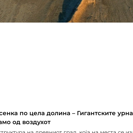
сенка по цела долина – Гигантските урн
амо од воздухот
труктура на древниот град, која на места се из