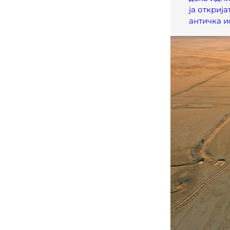
ја открија
античка и