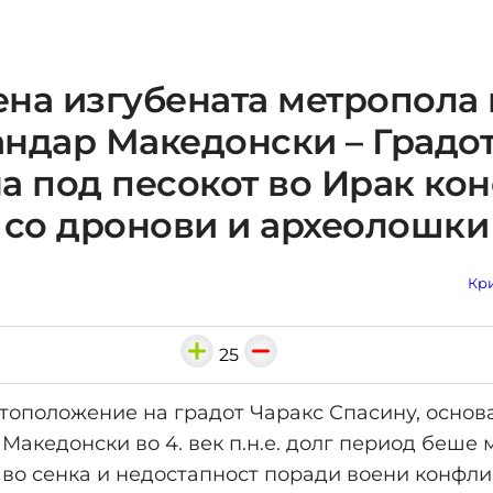
на изгубената метропола 
ндар Македонски – Градот
а под песокот во Ирак ко
 со дронови и археолошки
Кри
25
тоположение на градот Чаракс Спасину, основ
Македонски во 4. век п.н.е. долг период беше 
во сенка и недостапност поради воени конфли