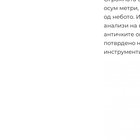
осум метри,
од небото. 
анализи на
античките о
потврдено н
инструменти