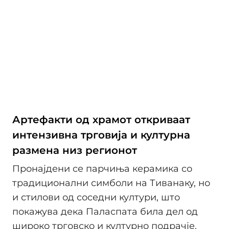
Артефакти од храмот откриваат
интензивна трговија и културна
размена низ регионот
Пронајдени се парчиња керамика со
традиционални симболи на Тиванаку, но
и стилови од соседни култури, што
покажува дека Паласпата била дел од
широко трговско и културно подрачје.