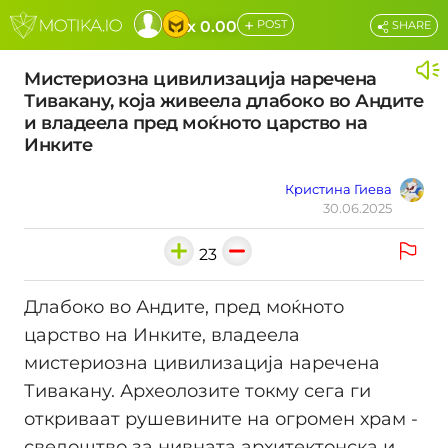
+
x 0.00
POST
SHARE
Mистериозна цивилизација наречена
Тивакану, која живеела длабоко во Андите
и владеела пред моќното царство на
Инките
Кристина Гиева
30.06.2025
23
Длабоко во Андите, пред моќното
царство на Инките, владеела
мистериозна цивилизација наречена
Тивакану. Археолозите токму сега ги
откриваат рушевините на огромен храм -
сведоштво за нивната архитектонска и