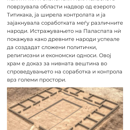
поврзувала области надвор од езерото
Титикака, ја ширела контролата и ја
зајакнувала соработката меѓу различните
народи. Истражувањето на Паласпата нѝ
покажува како древните народи успеале
да создадат сложени политички,
религиозни и економски односи. Овој
храм е доказ за нивната вештина во
спроведувањето на соработка и контрола
врз големи простори.