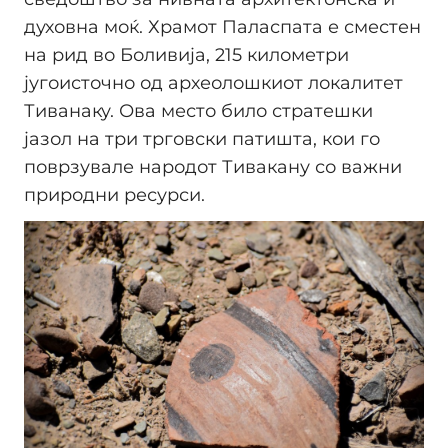
духовна моќ. Храмот Паласпата е сместен
на рид во Боливија, 215 километри
југоисточно од археолошкиот локалитет
Тиванаку. Ова место било стратешки
јазол на три трговски патишта, кои го
поврзувале народот Тивакану со важни
природни ресурси.