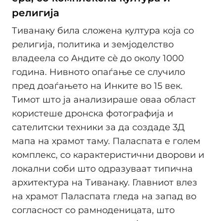
религија
Тиванаку била сложена култура која со
религија, политика и земјоделство
владеела со Андите сè до околу 1000
година. Нивното опаѓање се случило
пред доаѓањето на Инките во 15 век.
Тимот што ја анализираше оваа област
користеше дронска фотографија и
сателитски техники за да создаде 3Д
мапа на храмот таму. Паласпата е голем
комплекс, со карактеристични дворови и
локални соби што одразуваат типична
архитектура на Тиванаку. Главниот влез
на храмот Паласпата гледа на запад во
согласност со рамноденицата, што