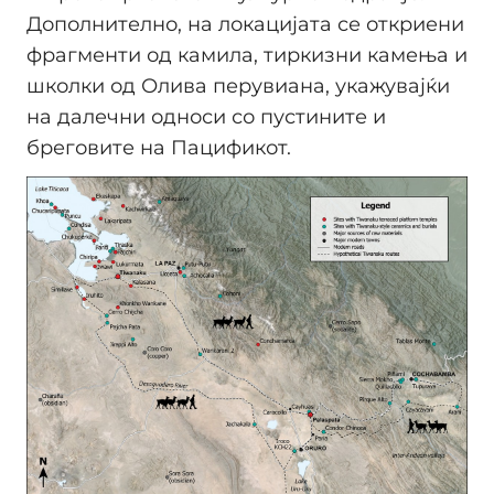
Дополнително, на локацијата се откриени
фрагменти од камила, тиркизни камења и
школки од Олива перувиана, укажувајќи
на далечни односи со пустините и
бреговите на Пацификот.