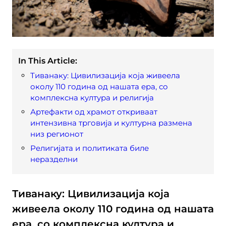
In This Article:
Тиванаку: Цивилизација која живеела
околу 110 година од нашата ера, со
комплексна култура и религија
Артефакти од храмот откриваат
интензивна трговија и културна размена
низ регионот
Религијата и политиката биле
неразделни
Тиванаку: Цивилизација која
живеела околу 110 година од нашата
ера, со комплексна култура и