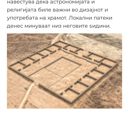
навестува дека астрономијата и
религијата биле важни во дизајнот и
употребата на храмот. Локални патеки
денес минуваат низ неговите ѕидини.