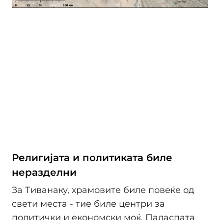
Религијата и политиката биле
неразделни
За Тиванаку, храмовите биле повеќе од
свети места - тие биле центри за
политички и економски моќ. Паласпата