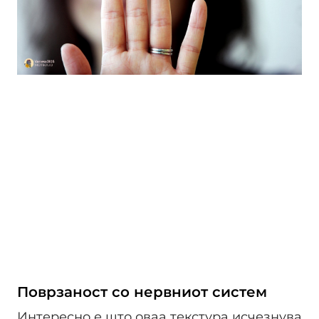
Поврзаност со нервниот систем
Интересно е што оваа текстура исчезнува