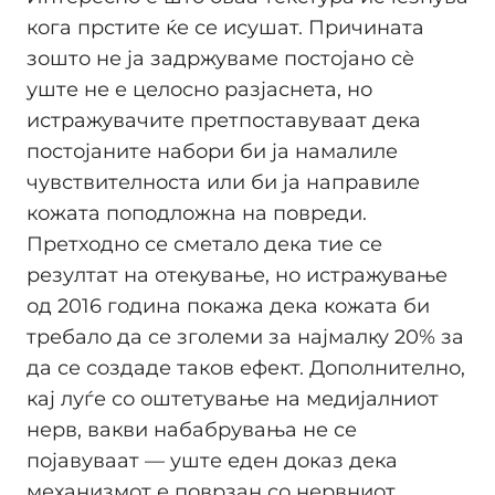
кога прстите ќе се исушат. Причината
зошто не ја задржуваме постојано сè
уште не е целосно разјаснета, но
истражувачите претпоставуваат дека
постојаните набори би ја намалиле
чувствителноста или би ја направиле
кожата поподложна на повреди.
Претходно се сметало дека тие се
резултат на отекување, но истражување
од 2016 година покажа дека кожата би
требало да се зголеми за најмалку 20% за
да се создаде таков ефект. Дополнително,
кај луѓе со оштетување на медијалниот
нерв, вакви набабрувања не се
појавуваат — уште еден доказ дека
механизмот е поврзан со нервниот