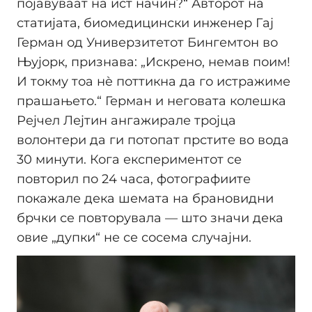
појавуваат на ист начин?“ Авторот на
статијата, биомедицински инженер Гај
Герман од Универзитетот Бингемтон во
Њујорк, признава: „Искрено, немав поим!
И токму тоа нè поттикна да го истражиме
прашањето.“ Герман и неговата колешка
Рејчел Лејтин ангажирале тројца
волонтери да ги потопат прстите во вода
30 минути. Кога експериментот се
повторил по 24 часа, фотографиите
покажале дека шемата на брановидни
брчки се повторувала — што значи дека
овие „дупки“ не се сосема случајни.