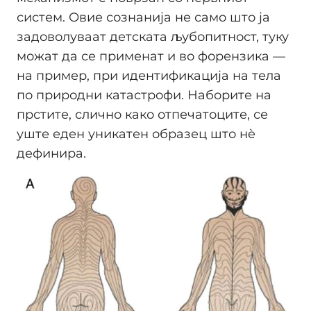
систем. Овие сознанија не само што ја
задоволуваат детската љубопитност, туку
можат да се применат и во форензика —
на пример, при идентификација на тела
по природни катастрофи. Наборите на
прстите, слично како отпечатоците, се
уште еден уникатен образец што нè
дефинира.