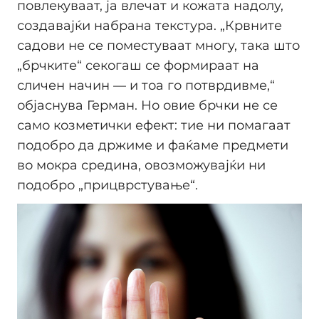
повлекуваат, ја влечат и кожата надолу,
создавајќи набрана текстура. „Крвните
садови не се поместуваат многу, така што
„брчките“ секогаш се формираат на
сличен начин — и тоа го потврдивме,“
објаснува Герман. Но овие брчки не се
само козметички ефект: тие ни помагаат
подобро да држиме и фаќаме предмети
во мокра средина, овозможувајќи ни
подобро „прицврстување“.