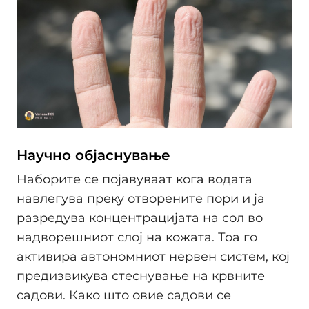
Научно објаснување
Наборите се појавуваат кога водата
навлегува преку отворените пори и ја
разредува концентрацијата на сол во
надворешниот слој на кожата. Тоа го
активира автономниот нервен систем, кој
предизвикува стеснување на крвните
садови. Како што овие садови се