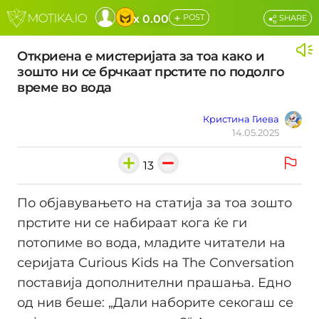
+
x 0.00
POST
SHARE
Откриена е мистеријата за тоа како и
зошто ни се брчкаат прстите по подолго
време во вода
Кристина Гиева
14.05.2025
13
По објавувањето на статија за тоа зошто
прстите ни се набираат кога ќе ги
потопиме во вода, младите читатели на
серијата Curious Kids на The Conversation
поставија дополнителни прашања. Едно
од нив беше: „Дали наборите секогаш се