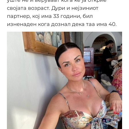
уште не ѝ веруваат кога ќе ја открие
својата возраст. Дури и нејзиниот
партнер, кој има 33 години, бил
изненаден кога дознал дека таа има 40.