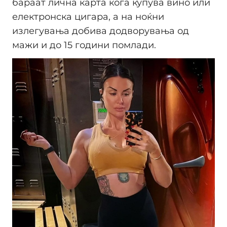
бараат лична карта кога купува вино или
електронска цигара, а на ноќни
излегувања добива додворувања од
мажи и до 15 години помлади.