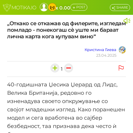
+
x 0.00
POST
SHARE
„Откако се откажав од филерите, изгледам
помладо - понекогаш сѐ уште ми бараат
лична карта кога купувам вино“
Кристина Гиева
23.04.2025
1
40-годишната Џесика Џерард од Лидс,
Велика Британија, редовно го
изненадува своето опкружување со
својот младешки изглед. Како поранешен
модел и сега вработена во сајбер
безбедност, таа признава дека често ѝ