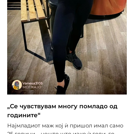
„Се чувствувам многу помладо од
годините“
Најмладиот маж кој ѝ пришол имал само