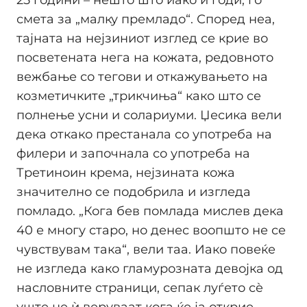
25 години – нешто што иако ѝ годи, го
смета за „малку премладо“. Според неа,
тајната на нејзиниот изглед се крие во
посветената нега на кожата, редовното
вежбање со тегови и откажувањето на
козметичките „трикчиња“ како што се
полнење усни и солариуми. Џесика вели
дека откако престанала со употреба на
филери и започнала со употреба на
Третиноин крема, нејзината кожа
значително се подобрила и изгледа
помладо. „Кога бев помлада мислев дека
40 е многу старо, но денес воопшто не се
чувствувам така“, вели таа. Иако повеќе
не изгледа како гламурозната девојка од
насловните страници, сепак луѓето сè