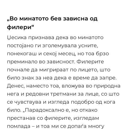
„Во минатото бев зависна од
филери“
Џесика признава дека во минатото
постојано ги зголемувала усните,
понекогаш и секој месец, но тоа брзо
преминало во зависност. Филерите
почнале да мигрираат по лицето, што
било знак за неа дека е време да запре.
Денес, наместо тоа, вложува во природна
нега и редовни третмани за лице, со што
се чувствува и изгледа подобро од кога
било. „Парадоксално е, но откако
престанав со филерите, изгледам
помлада – и тоа ми се допаѓа многу