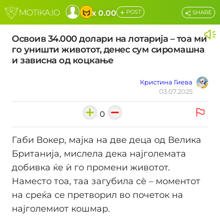
+
x 0.00
POST
SHARE
Освоив 34.000 долари на лотарија – тоа ми
го уништи животот, денес сум сиромашна
и зависна од коцкање
Кристина Гиева
03.07.2025
0
Габи Вокер, мајка на две деца од Велика
Британија, мислела дека најголемата
добивка ќе ѝ го промени животот.
Наместо тоа, таа загубила сѐ – моментот
на среќа се претворил во почеток на
најголемиот кошмар.