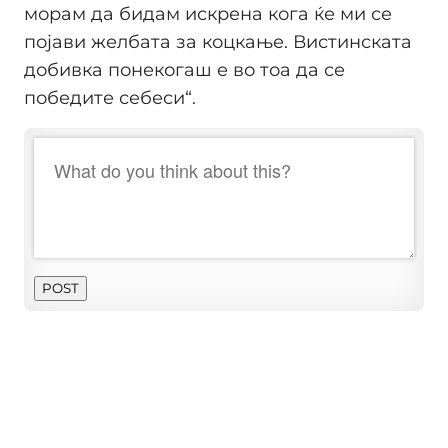
морам да бидам искрена кога ќе ми се
појави желбата за коцкање. Вистинската
добивка понекогаш е во тоа да се
победите себеси“.
POST