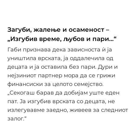
Загуби, жалење и осаменост –
„Изгубив време, љубов и пари…“
Габи признава дека зависноста ѝ ја
уништила врската, ја оддалечила од
децата и ја оставила без пари. Дури и
нејзиниот партнер мора да се грижи
финансиски за целото семејство.
„Секогаш барав да добијам уште еден
пат. Ја изгубив врската со децата, не
излегувавме заедно, живеев за следниот
залог.“