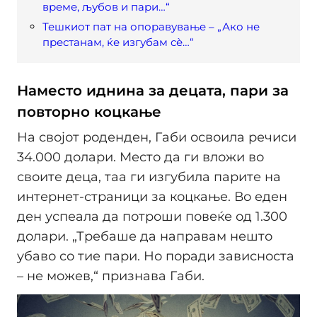
време, љубов и пари…“
Тешкиот пат на опоравување – „Ако не
престанам, ќе изгубам сѐ…“
Наместо иднина за децата, пари за
повторно коцкање
На својот роденден, Габи освоила речиси
34.000 долари. Место да ги вложи во
своите деца, таа ги изгубила парите на
интернет-страници за коцкање. Во еден
ден успеала да потроши повеќе од 1.300
долари. „Требаше да направам нешто
убаво со тие пари. Но поради зависноста
– не можев,“ признава Габи.