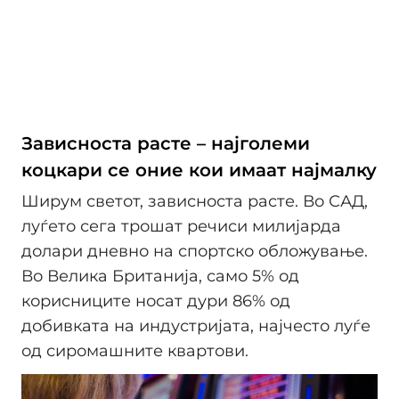
Зависноста расте – најголеми
коцкари се оние кои имаат најмалку
Ширум светот, зависноста расте. Во САД,
луѓето сега трошат речиси милијарда
долари дневно на спортско обложување.
Во Велика Британија, само 5% од
корисниците носат дури 86% од
добивката на индустријата, најчесто луѓе
од сиромашните квартови.