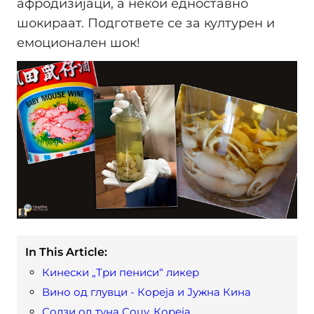
афродизијаци, а некои едноставно
шокираат. Подгответе се за културен и
емоционален шок!
In This Article:
Кинески „Три пениси“ ликер
Вино од глувци - Кореја и Јужна Кина
Солзи од туна Соџу, Кореја