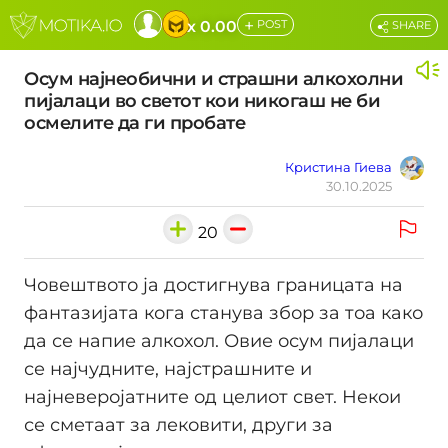
+
x 0.00
POST
SHARE
Осум најнеобични и страшни алкохолни
пијалаци во светот кои никогаш не би
осмелите да ги пробате
Кристина Гиева
30.10.2025
20
Човештвото ја достигнува границата на
фантазијата кога станува збор за тоа како
да се напие алкохол. Овие осум пијалаци
се најчудните, најстрашните и
најневеројатните од целиот свет. Некои
се сметаат за лековити, други за