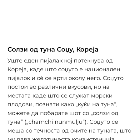
Солзи од туна Соџу, Кореја
Уште еден пијалак кој потекнува од
Кореја, каде што соџуто е национален
пијалок и сè се врти околу него. Соџуто
постои во различни вкусови, но на
местата каде што се служат морски
плодови, познати како „куќи на туна“,
можете да побарате шот со „солзи од
туна“ („chamchi nunmulju“). Соџуто се
меша со течноста од очите на туната, што
му дава желатинеста конзистенција.