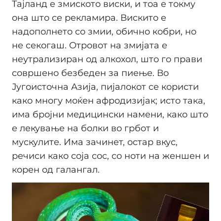
Тајланд е змиското виски, и тоа е токму
она што се рекламира. Вискито е
надополнето со змии, обично кобри, но
не секогаш. Отровот на змијата е
неутрализиран од алкохол, што го прави
совршено безбеден за пиење. Во
Југоисточна Азија, пијалокот се користи
како многу моќен афродизијак; исто така,
има бројни медицински намени, како што
е лекување на болки во грбот и
мускулите. Има зачинет, остар вкус,
речиси како соја сос, со ноти на женшен и
корен од галангал.