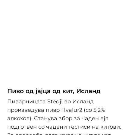
Пиво од јајца од кит, Исланд
Пиварницата Stedji во Исланд
произведува пиво Hvalur2 (со 5,2%
алкохол). Станува збор за чаден ејл
подготвен со чадени тестиси на китови.