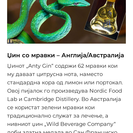
Џин со мравки – Англија/Австралија
Џинот „Anty Gin“ содржи 62 мравки кои
му даваат цитрусна нота, наместо
стандардна кора од лимон или портокал.
Овој пијалок го произведува Nordic Food
Lab и Cambridge Distillery. Во Австралија
се користат зелени мравки кои
традиционално служат за лечење, а
нивниот џин „Wild Beverage Company“
доби златна медала во Сан Франциско.