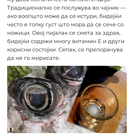
Традиционално се послужува во чајник —
ако воопшто може да се истури, бидејќи
често е толку густ што мора да се сече со
ножици. Овој пијалак се смета за здрав,
бидејќи содржи многу витамин Е и други
корисни состојки. Сепак, се препорачува
да не го мирисате.