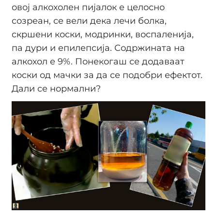
овој алкохолен пијалок е целосно
созреан, се вели дека лечи болка,
скршени коски, модринки, воспаленија,
па дури и епилепсија. Содржината на
алкохол е 9%. Понекогаш се додаваат
коски од мачки за да се подобри ефектот.
Дали се нормални?