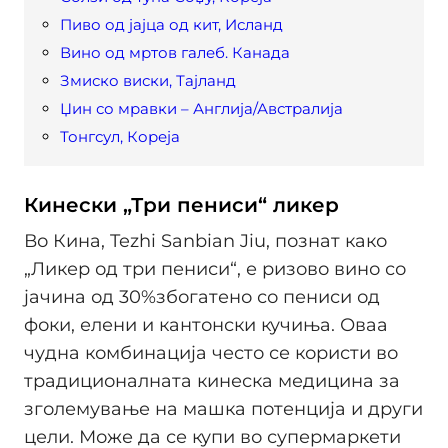
Пиво од јајца од кит, Исланд
Вино од мртов галеб. Канада
Змиско виски, Тајланд
Џин со мравки – Англија/Австралија
Тонгсул, Кореја
Кинески „Три пениси“ ликер
Во Кина, Tezhi Sanbian Jiu, познат како
„Ликер од три пениси“, е ризово вино со
јачина од 30%збогатено со пениси од
фоки, елени и кантонски кучиња. Оваа
чудна комбинација често се користи во
традиционалната кинеска медицина за
зголемување на машка потенција и други
цели. Може да се купи во супермаркети