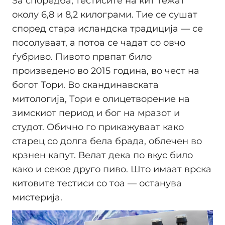
За споредба, тестисите на кит тежат
околу 6,8 и 8,2 килограми. Тие се сушат
според стара исландска традиција — се
посолуваат, а потоа се чадат со овчо
ѓубриво. Пивото првпат било
произведено во 2015 година, во чест на
богот Тори. Во скандинавската
митологија, Тори е олицетворение на
зимскиот период и бог на мразот и
студот. Обично го прикажуваат како
старец со долга бела брада, облечен во
крзнен капут. Велат дека по вкус било
како и секое друго пиво. Што имаат врска
китовите тестиси со тоа — останува
мистерија.