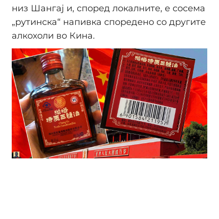
низ Шангај и, според локалните, е сосема
„рутинска“ напивка споредено со другите
алкохоли во Кина.