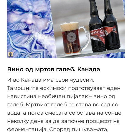
Вино од мртов галеб. Канада
И во Канада има свои чудесии.
Тамошните ескимоси подготвуваат еден
навистина необичен пијалак – вино од
галеб. Мртвиот галеб се става во сад со
вода, а потоа смесата се остава на сонце
неколку дена за да започне процесот на
ферментација. Според пишувањата,