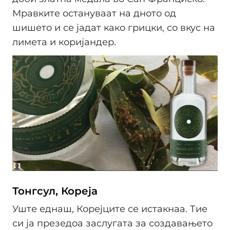
Мравките остануваат на дното од
шишето и се јадат како грицки, со вкус на
лимета и коријандер.
Тонгсул, Кореја
Уште еднаш, Корејците се истакнаа. Тие
си ја презедоа заслугата за создавањето