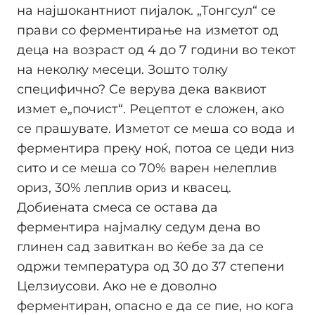
на најшокантниот пијалок. „Тонгсул“ се
прави со ферментирање на изметот од
деца на возраст од 4 до 7 години во текот
на неколку месеци. Зошто толку
специфично? Се верува дека ваквиот
измет е„почист“. Рецептот е сложен, ако
се прашувате. Изметот се меша со вода и
ферментира преку ноќ, потоа се цеди низ
сито и се меша со 70% варен нелеплив
ориз, 30% леплив ориз и квасец.
Добиената смеса се остава да
ферментира најмалку седум дена во
глинен сад завиткан во ќебе за да се
одржи температура од 30 до 37 степени
Целзиусови. Ако не е доволно
ферментиран, опасно е да се пие, но кога