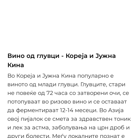
Вино од глувци - Кореја и Јужна
Кина
Во Кореја и Јужна Кина популарно е
виното од млади глувци. Глувците, стари
не повеќе од 72 часа со затворени очи, се
потопуваат во ризово вино и се оставаат
да ферментираат 12-14 месеци. Во Азија
овој пијалок се смета за здравствен тоник
и лек за астма, заболувања на црн дроб и
други болести. Меѓу локалните познат е