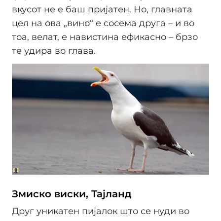
вкусот не е баш пријатен. Но, главната
цел на ова „вино“ е сосема друга – и во
тоа, велат, е навистина ефикасно – брзо
те удира во глава.
Змиско виски, Тајланд
Друг уникатен пијалок што се нуди во