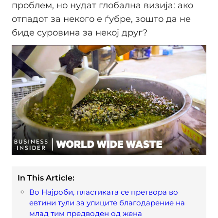
проблем, но нудат глобална визија: ако
отпадот за некого е ѓубре, зошто да не
биде суровина за некој друг?
In This Article:
Во Најроби, пластиката се претвора во
евтини тули за улиците благодарение на
млад тим предводен од жена