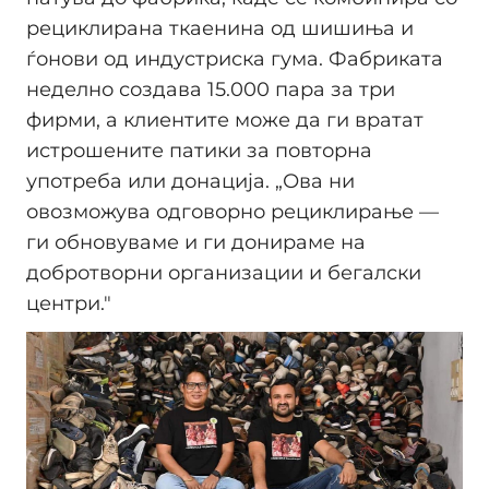
рециклирана ткаенина од шишиња и
ѓонови од индустриска гума. Фабриката
неделно создава 15.000 пара за три
фирми, а клиентите може да ги вратат
истрошените патики за повторна
употреба или донација. „Ова ни
овозможува одговорно рециклирање —
ги обновуваме и ги донираме на
добротворни организации и бегалски
центри."