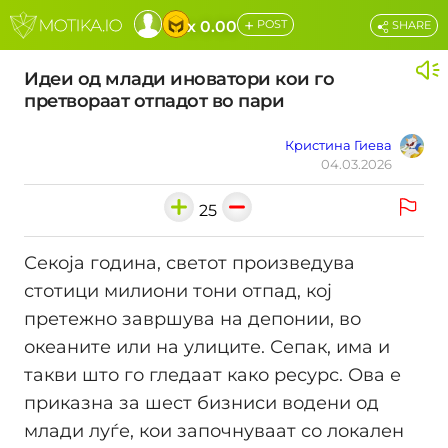
+
x 0.00
POST
SHARE
Идеи од млади иноватори кои го
претвораат отпадот во пари
Кристина Гиева
04.03.2026
25
Секоја година, светот произведува
стотици милиони тони отпад, кој
претежно завршува на депонии, во
океаните или на улиците. Сепак, има и
такви што го гледаат како ресурс. Ова е
приказна за шест бизниси водени од
млади луѓе, кои започнуваат со локален