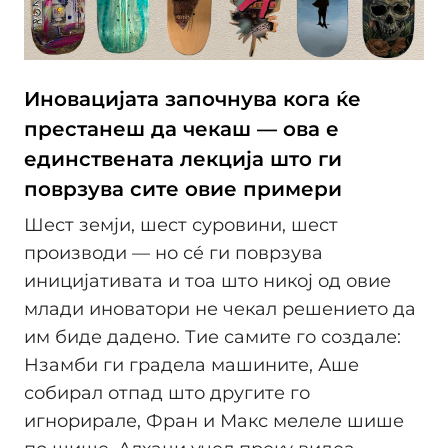
Иновацијата започнува кога ќе
престанеш да чекаш — ова е
единствената лекција што ги
поврзува сите овие примери
Шест земји, шест суровини, шест
производи — но сé ги поврзува
иницијативата и тоа што никој од овие
млади иноватори не чекал решението да
им биде дадено. Тие самите го создале:
Нзамби ги градела машините, Аше
собирал отпад што другите го
игнорирале, Фран и Макс мелеле шише