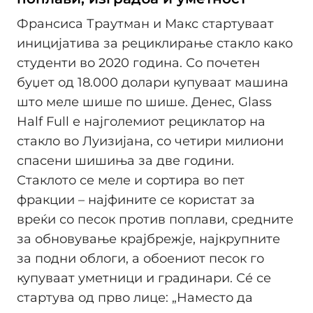
Франсиса Траутман и Макс стартуваат
иницијатива за рециклирање стакло како
студенти во 2020 година. Со почетен
буџет од 18.000 долари купуваат машина
што меле шише по шише. Денес, Glass
Half Full е најголемиот рециклатор на
стакло во Луизијана, со четири милиони
спасени шишиња за две години.
Стаклото се меле и сортира во пет
фракции – најфините се користат за
вреќи со песок против поплави, средните
за обновување крајбрежје, најкрупните
за подни облоги, а обоениот песок го
купуваат уметници и градинари. Сé се
стартува од прво лице: „Наместо да