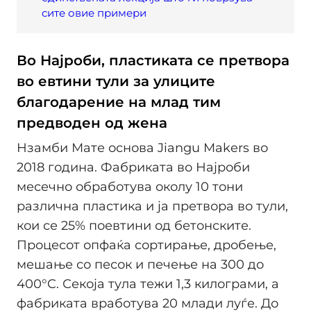
сите овие примери
Во Најроби, пластиката се претвора
во евтини тули за улиците
благодарение на млад тим
предводен од жена
Нзамби Мате основа Jiangu Makers во
2018 година. Фабриката во Најроби
месечно обработува околу 10 тони
различна пластика и ја претвора во тули,
кои се 25% поевтини од бетонските.
Процесот опфаќа сортирање, дробење,
мешање со песок и печење на 300 до
400°C. Секоја тула тежи 1,3 килограми, а
фабриката вработува 20 млади луѓе. До