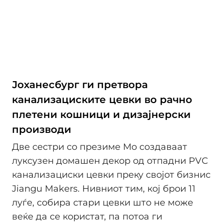
Јоханесбург ги претвора
канализациските цевки во рачно
плетени кошници и дизајнерски
производи
Две сестри со презиме Мо создаваат
луксузен домашен декор од отпадни PVC
канализациски цевки преку својот бизнис
Jiangu Makers. Нивниот тим, кој брои 11
луѓе, собира стари цевки што не може
веќе да се користат, па потоа ги