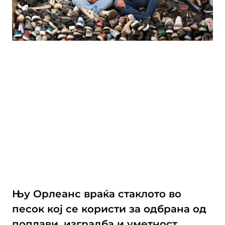
Њу Орлеанс враќа стаклото во
песок кој се користи за одбрана од
поплави, изградба и уметност