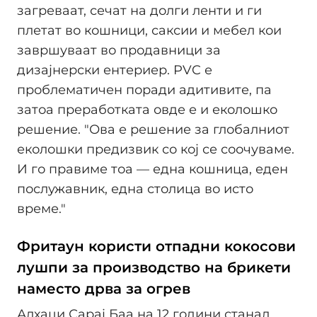
загреваат, сечат на долги ленти и ги
плетат во кошници, саксии и мебел кои
завршуваат во продавници за
дизајнерски ентериер. PVC е
проблематичен поради адитивите, па
затоа преработката овде е и еколошко
решение. "Ова е решение за глобалниот
еколошки предизвик со кој се соочуваме.
И го правиме тоа — една кошница, еден
послужавник, една столица во исто
време."
Фритаун користи отпадни кокосови
лушпи за производство на брикети
наместо дрва за огрев
Алхаџи Сарај Баа на 12 години станал