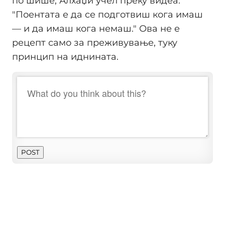
по шише, Алхаџи учел преку видеа.
"Поентата е да се подготвиш кога имаш
— и да имаш кога немаш." Ова не е
рецепт само за преживување, туку
принцип на иднината.
POST