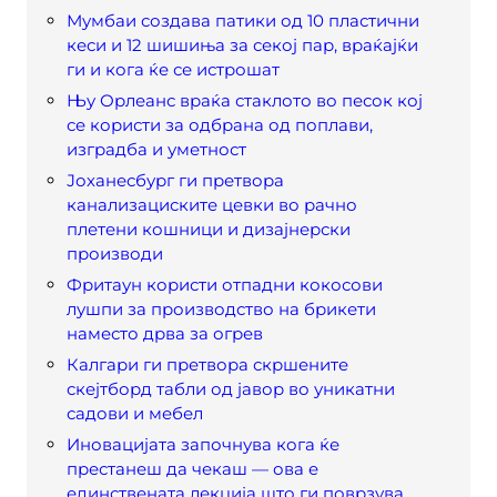
Мумбаи создава патики од 10 пластични
кеси и 12 шишиња за секој пар, враќајќи
ги и кога ќе се истрошат
Њу Орлеанс враќа стаклото во песок кој
се користи за одбрана од поплави,
изградба и уметност
Јоханесбург ги претвора
канализациските цевки во рачно
плетени кошници и дизајнерски
производи
Фритаун користи отпадни кокосови
лушпи за производство на брикети
наместо дрва за огрев
Калгари ги претвора скршените
скејтборд табли од јавор во уникатни
садови и мебел
Иновацијата започнува кога ќе
престанеш да чекаш — ова е
единствената лекција што ги поврзува