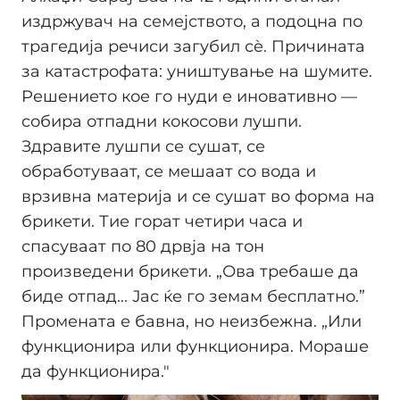
издржувач на семејството, а подоцна по
трагедија речиси загубил сè. Причината
за катастрофата: уништување на шумите.
Решението кое го нуди е иновативно —
собира отпадни кокосови лушпи.
Здравите лушпи се сушат, се
обработуваат, се мешаат со вода и
врзивна материја и се сушат во форма на
брикети. Тие горат четири часа и
спасуваат по 80 дрвја на тон
произведени брикети. „Ова требаше да
биде отпад... Јас ќе го земам бесплатно.”
Промената е бавна, но неизбежна. „Или
функционира или функционира. Мораше
да функционира."