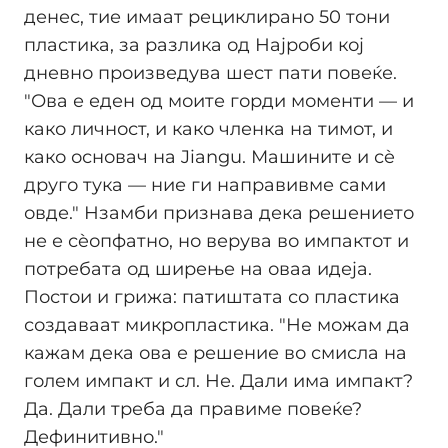
денес, тие имаат рециклирано 50 тони
пластика, за разлика од Најроби кој
дневно произведува шест пати повеќе.
"Ова е еден од моите горди моменти — и
како личност, и како членка на тимот, и
како основач на Jiangu. Машините и сè
друго тука — ние ги направивме сами
овде." Нзамби признава дека решението
не е сèопфатно, но верува во импактот и
потребата од ширење на оваа идеја.
Постои и грижа: патиштата со пластика
создавaат микропластика. "Не можам да
кажам дека ова е решение во смисла на
голем импакт и сл. Не. Дали има импакт?
Да. Дали треба да правиме повеќе?
Дефинитивно."