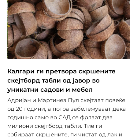
Калгари ги претвора скршените
скејтборд табли од јавор во
уникатни садови и мебел
Адријан и Мартинез Пул скејтаат повеќе
од 20 години, а потоа забележуваат дека
годишно само во САД се фрлаат два
милиони скејтборд табли. Тие ги
собираат скршените, ги чистат од лак и