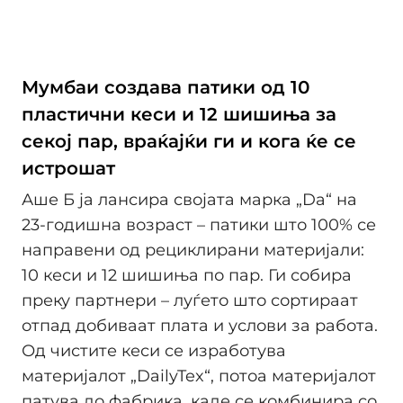
Мумбаи создава патики од 10
пластични кеси и 12 шишиња за
секој пар, враќајќи ги и кога ќе се
истрошат
Аше Б ја лансира својата марка „Da“ на
23-годишна возраст – патики што 100% се
направени од рециклирани материјали:
10 кеси и 12 шишиња по пар. Ги собира
преку партнери – луѓето што сортираат
отпад добиваат плата и услови за работа.
Од чистите кеси се изработува
материјалот „DailyTex“, потоа материјалот
патува до фабрика, каде се комбинира со