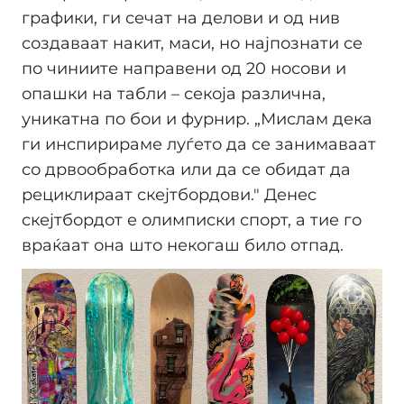
графики, ги сечат на делови и од нив
создаваат накит, маси, но најпознати се
по чиниите направени од 20 носови и
опашки на табли – секоја различна,
уникатна по бои и фурнир. „Мислам дека
ги инспирираме луѓето да се занимаваат
со дрвообработка или да се обидат да
рециклираат скејтбордови." Денес
скејтбордот е олимписки спорт, а тие го
враќаат она што некогаш било отпад.