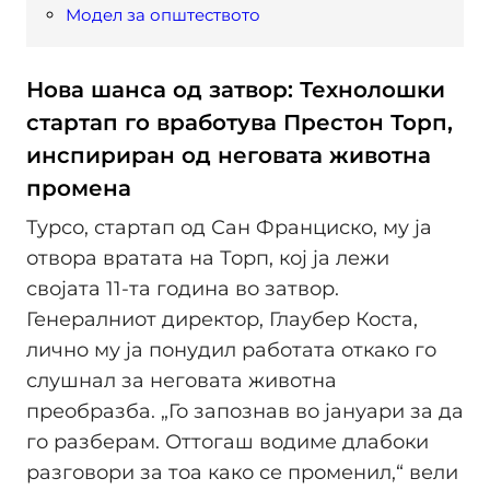
Модел за општеството
Нова шанса од затвор: Технолошки
стартап го вработува Престон Торп,
инспириран од неговата животна
промена
Турсо, стартап од Сан Франциско, му ја
отвора вратата на Торп, кој ја лежи
својата 11-та година во затвор.
Генералниот директор, Глаубер Коста,
личнo му ја понудил работата откако го
слушнал за неговата животна
преобразба. „Го запознав во јануари за да
го разберам. Оттогаш водиме длабоки
разговори за тоа како се променил,“ вели