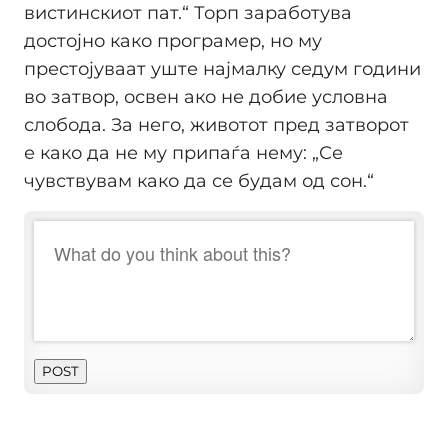
вистинскиот пат.“ Торп заработува
достојно како програмер, но му
престојуваат уште најмалку седум години
во затвор, освен ако не добие условна
слобода. За него, животот пред затворот
е како да не му припаѓа нему: „Се
чувствувам како да се будам од сон.“
POST