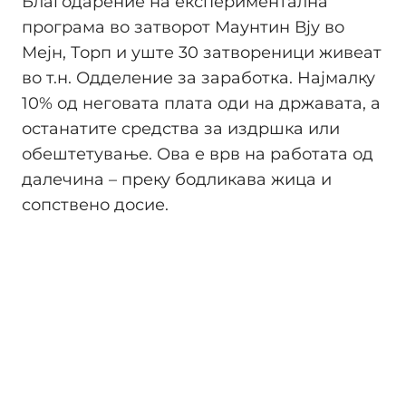
Благодарение на експериментална
програма во затворот Маунтин Вју во
Мејн, Торп и уште 30 затвореници живеат
во т.н. Одделение за заработка. Најмалку
10% од неговата плата оди на државата, а
останатите средства за издршка или
обештетување. Ова е врв на работата од
далечина – преку бодликава жица и
сопствено досие.