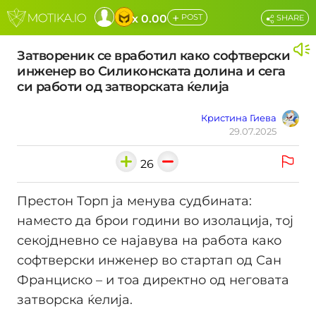
+
x 0.00
POST
SHARE
Затвореник се вработил како софтверски
инженер во Силиконската долина и сега
си работи од затворската ќелија
Кристина Гиева
29.07.2025
26
Престон Торп ја менува судбината:
наместо да брои години во изолација, тој
секојдневно се најавува на работа како
софтверски инженер во стартап од Сан
Франциско – и тоа директно од неговата
затворска ќелија.