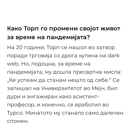
Како Торп го промени својот живот
за време на пандемијата?
На 20 години, Торп се нашол во затвор
поради трговија со дрога купена на dark
web. Но, подоцна, за време на
пандемијата, му дошла пресвртна мисла:
„Ќе успеам да станам нешто од себе.“ Се
запишал на Универзитетот во Мејн, бил
дури и ангажиран како асистент-
професор, и конечно, се вработил во
Турсо. Минатото му станало само далечен
спомен.