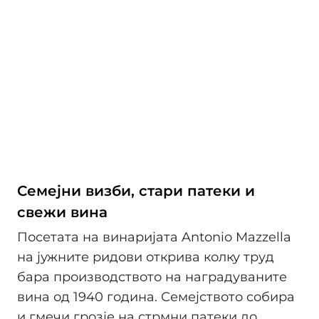
Семејни визби, стари патеки и
свежи вина
Посетата на винаријата Antonio Mazzella
на јужните ридови открива колку труд
бара производството на наградуваните
вина од 1940 година. Семејството собира
и гмечи грозје на стрмни патеки до