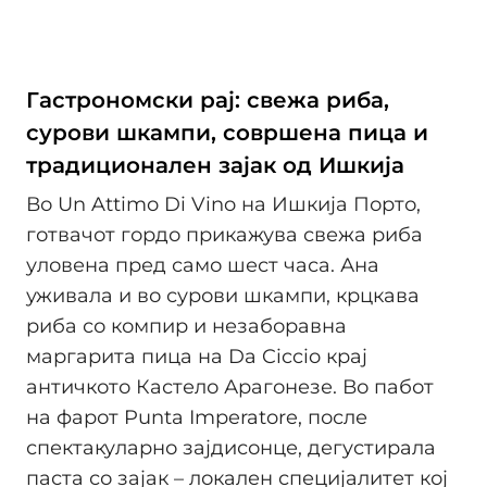
Гастрономски рај: свежа риба,
сурови шкампи, совршена пица и
традиционален зајак од Ишкија
Во Un Attimo Di Vino на Ишкија Порто,
готвачот гордо прикажува свежа риба
уловена пред само шест часа. Ана
уживала и во сурови шкампи, крцкава
риба со компир и незаборавна
маргарита пица на Da Ciccio крај
античкото Кастело Арагонезе. Во пабот
на фарот Punta Imperatore, после
спектакуларно зајдисонце, дегустирала
паста со зајак – локален специјалитет кој