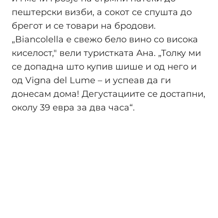
пештерски визби, а сокот се спушта до
брегот и се товари на бродови.
„Biancolella е свежо бело вино со висока
киселост," вели туристката Ана. „Толку ми
се допадна што купив шише и од него и
од Vigna del Lume – и успеав да ги
донесам дома! Дегустациите се достапни,
околу 39 евра за два часа“.