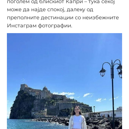
поголем од блискиот Капри – тука секој
може да најде спокој, далеку од
преполните дестинации со неизбежните
Инстаграм фотографии.