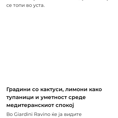
се топи во уста.
Градини со кактуси, лимони како
тупаници и уметност среде
медитеранскиот спокој
Во Giardini Ravino ќе ја видите