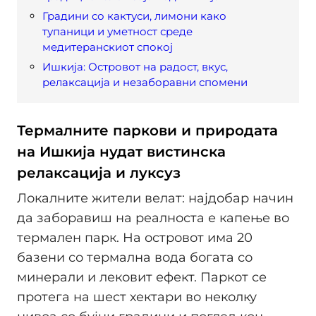
Градини со кактуси, лимони како
тупаници и уметност среде
медитеранскиот спокој
Ишкија: Островот на радост, вкус,
релаксација и незаборавни спомени
Термалните паркови и природата
на Ишкија нудат вистинска
релаксација и луксуз
Локалните жители велат: најдобар начин
да заборавиш на реалноста е капење во
термален парк. На островот има 20
базени со термална вода богата со
минерали и лековит ефект. Паркот се
протега на шест хектари во неколку