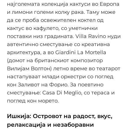
најголемата колекција кактуси во Европа
и лимони големи колку рака. Таму може
да се проба освежителен коктел од
кактус во кафулето, со уметнички
поставки низ градината. Villa Ravino нуди
автентично сместување со креативна
архитектура, а во Giardini La Mortella
(домот на британскиот композитор
Вилијам Волтон) летно време во театарот
настапуваат млади оркестри со поглед
кон Заливот на Форио. За поевтино
сместување: Casa Di Meglio, со тераса и
поглед кон морето.
Ишкија: Островот на радост, вкус,
релаксација и незаборавни