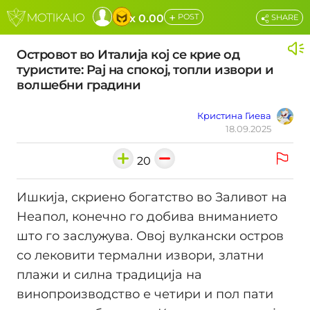
+
x 0.00
POST
SHARE
Островот во Италија кој се крие од
туристите: Рај на спокој, топли извори и
волшебни градини
Кристина Гиева
18.09.2025
20
Ишкија, скриено богатство во Заливот на
Неапол, конечно го добива вниманието
што го заслужува. Овој вулкански остров
со лековити термални извори, златни
плажи и силна традиција на
винопроизводство е четири и пол пати