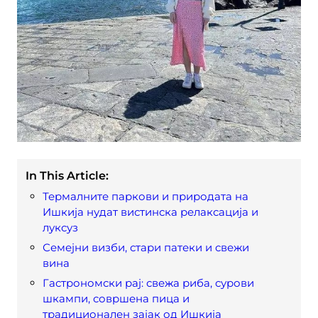
In This Article:
Термалните паркови и природата на
Ишкија нудат вистинска релаксација и
луксуз
Семејни визби, стари патеки и свежи
вина
Гастрономски рај: свежа риба, сурови
шкампи, совршена пица и
традиционален зајак од Ишкија