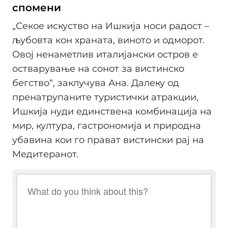
спомени
„Секое искуство на Ишкија носи радост –
љубовта кон храната, виното и одморот.
Овој ненаметлив италијански остров е
остварување на сонот за вистинско
бегство“, заклучува Ана. Далеку од
пренатрупаните туристички атракции,
Ишкија нуди единствена комбинација на
мир, култура, гастрономија и природна
убавина кои го прават вистински рај на
Медитеранот.