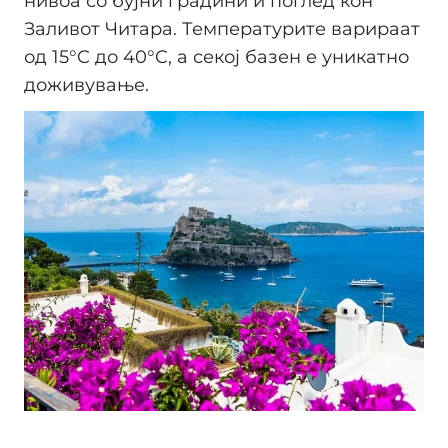
нивоа со бујни градини и поглед кон
Заливот Читара. Температурите варираат
од 15°C до 40°C, а секој базен е уникатно
доживување.