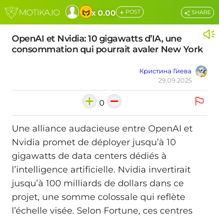
+
x 0.00
POST
SHARE
OpenAI et Nvidia: 10 gigawatts d’IA, une
consommation qui pourrait avaler New York
Кристина Гиева
29.09.2025
0
Une alliance audacieuse entre OpenAI et
Nvidia promet de déployer jusqu’à 10
gigawatts de data centers dédiés à
l’intelligence artificielle. Nvidia invertirait
jusqu’à 100 milliards de dollars dans ce
projet, une somme colossale qui reflète
l’échelle visée. Selon Fortune, ces centres