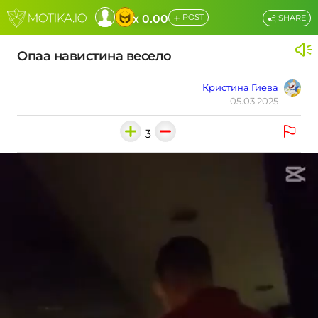
+
x 0.00
POST
SHARE
Опаа навистина весело
Кристина Гиева
05.03.2025
3