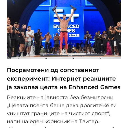
Посрамотени од сопствениот
експеримент: Интернет реакциите
ја закопаа целта на Enhanced Games
Реакциите на јавноста беа безмилосни.
„Целата поента беше дека дрогите ќе ги
уништат границите на чистиот спорт“,
напиша еден корисник на Твитер.