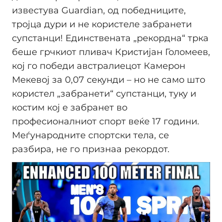
известува Guardian, од победниците,
тројца дури и не користеле забранети
супстанци! Единствената „рекордна“ трка
беше грчкиот пливач Кристијан Голомеев,
кој го победи австралиецот Камерон
Мекевој за 0,07 секунди – но не само што
користел „забранети“ супстанци, туку и
костим кој е забранет во
професионалниот спорт веќе 17 години.
Меѓународните спортски тела, се
разбира, не го признаа рекордот.