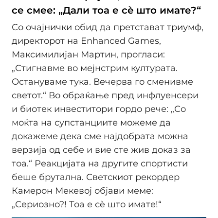
се смее: „Дали тоа е сè што имате?“
Со очајнички обид да претстават триумф,
директорот на Enhanced Games,
Максимилијан Мартин, прогласи:
„Стигнавме во мејнстрим културата.
Остануваме тука. Вечерва го сменивме
светот.“ Во обраќање пред инфлуенсери
и биотек инвеститори гордо рече: „Со
моќта на супстанциите можеме да
докажеме дека сме најдобрата можна
верзија од себе и вие сте жив доказ за
тоа.“ Реакцијата на другите спортисти
беше брутална. Светскиот рекордер
Камерон Мекевој објави меме:
„Сериозно?! Тоа е сè што имате!“