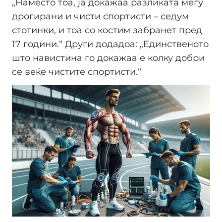
„Наместо тоа, ја докажаа разликата меѓу
дрогирани и чисти спортисти – седум
стотинки, и тоа со костим забранет пред
17 години.“ Други додадоа: „Единственото
што навистина го докажаа е колку добри
се веќе чистите спортисти.“