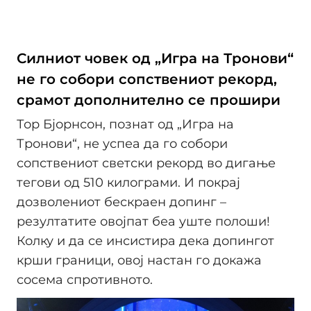
Силниот човек од „Игра на Тронови“
не го собори сопствениот рекорд,
срамот дополнително се прошири
Тор Бјорнсон, познат од „Игра на
Тронови“, не успеа да го собори
сопствениот светски рекорд во дигање
тегови од 510 килограми. И покрај
дозволениот бескраен допинг –
резултатите овојпат беа уште полоши!
Колку и да се инсистира дека допингот
крши граници, овој настан го докажа
сосема спротивното.