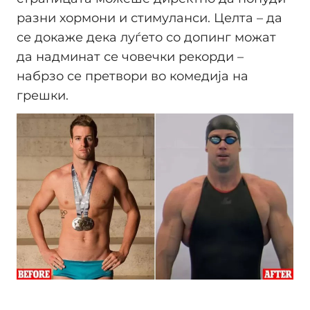
разни хормони и стимуланси. Целта – да
се докаже дека луѓето со допинг можат
да надминат се човечки рекорди –
набрзо се претвори во комедија на
грешки.