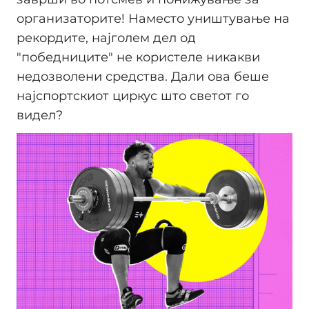
организаторите! Наместо уништување на
рекордите, најголем дел од
"победниците" не користеле никакви
недозволени средства. Дали ова беше
најспортскиот циркус што светот го
видел?