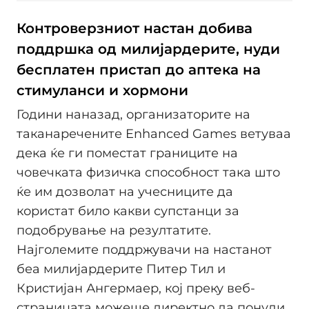
Контроверзниот настан добива
поддршка од милијардерите, нуди
бесплатен пристап до аптека на
стимуланси и хормони
Години наназад, организаторите на
таканаречените Enhanced Games ветуваа
дека ќе ги поместат границите на
човечката физичка способност така што
ќе им дозволат на учесниците да
користат било какви супстанци за
подобрување на резултатите.
Најголемите поддржувачи на настанот
беа милијардерите Питер Тил и
Кристијан Ангермаер, кој преку веб-
страницата можеше директно да понуди