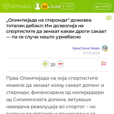
+
x 0.00
POST
SHARE
„Олимпијада на стероиди“ доживеа
тотален дебакл: Им дозволија на
спортистите да земаат какви дроги сакаат
— па се случи нешто урнебесно
Кристина Гиева
27.05.2026
20
Прва Олимпијада на која спортистите
можеле да земаат колку сакаат допинг и
стероиди, финансирана од милијардери
од Силиконската долина, ветуваше
невидена револуција во спортот – но
заврши во потсмев и понижување за