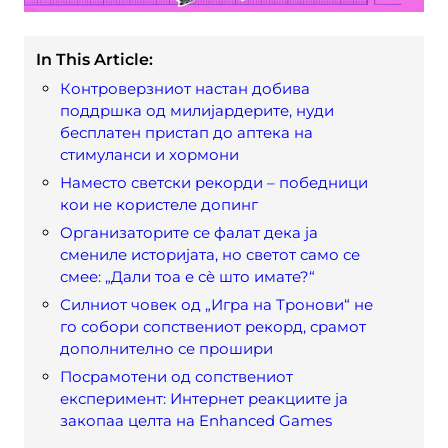
In This Article:
Контроверзниот настан добива
поддршка од милијардерите, нуди
бесплатен пристап до аптека на
стимуланси и хормони
Наместо светски рекорди – победници
кои не користеле допинг
Организаторите се фалат дека ја
смениле историјата, но светот само се
смее: „Дали тоа е сè што имате?“
Силниот човек од „Игра на Тронови“ не
го собори сопствениот рекорд, срамот
дополнително се прошири
Посрамотени од сопствениот
експеримент: Интернет реакциите ја
закопаа целта на Enhanced Games