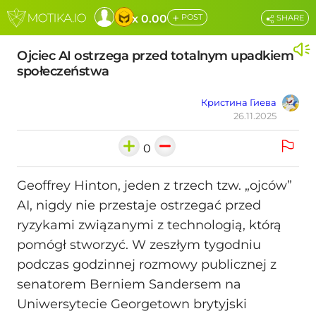
+
x 0.00
POST
SHARE
Ojciec AI ostrzega przed totalnym upadkiem
społeczeństwa
Кристина Гиева
26.11.2025
0
Geoffrey Hinton, jeden z trzech tzw. „ojców”
AI, nigdy nie przestaje ostrzegać przed
ryzykami związanymi z technologią, którą
pomógł stworzyć. W zeszłym tygodniu
podczas godzinnej rozmowy publicznej z
senatorem Berniem Sandersem na
Uniwersytecie Georgetown brytyjski