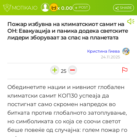
+
x 0.00
POST
SHARE
Пожар избувна на климатскиот самит на
ОН: Евакуација и паника додека светските
лидери зборуваат за спас на планетата
Кристина Гиева
24.11.2025
25
Обединетите нации и нивниот глобален
климатски самит КОП30 успеаја да
постигнат само скромен напредок во
битката против глобалното затоплување,
но симболиката со која се соочи светот
беше повеќе од случајна: голем пожар го