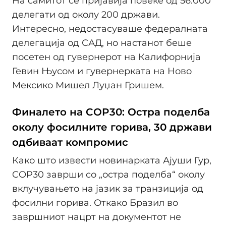
На самитот се пријавија повеќе од 56.000
делегати од околу 200 држави.
Интересно, недостасуваше федералната
делегација од САД, но настанот беше
посетен од гувернерот на Калифорнија
Гевин Њусом и гувернерката на Ново
Мексико Мишел Луџан Гришем.
Финалето на COP30: Остра поделба
околу фосилните горива, 30 држави
одбиваат компромис
Како што извести новинарката Ајуши Гур,
COP30 заврши со „остра поделба“ околу
вклучувањето на јазик за транзиција од
фосилни горива. Откако Бразил во
завршниот нацрт на документот не