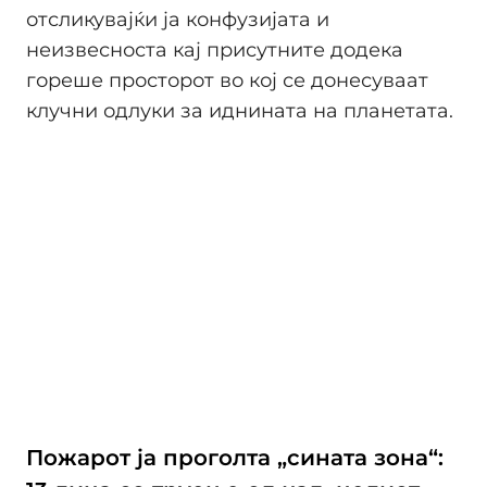
отсликувајќи ја конфузијата и
неизвесноста кај присутните додека
гореше просторот во кој се донесуваат
клучни одлуки за иднината на планетата.
Пожарот ја проголта „сината зона“: