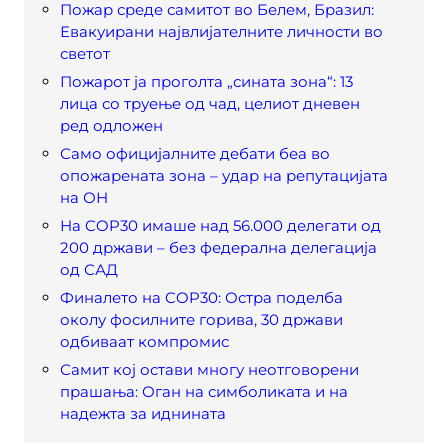
Пожар среде самитот во Белем, Бразил:
Евакуирани највлијателните личности во
светот
Пожарот ја проголта „сината зона“: 13
лица со труење од чад, целиот дневен
ред одложен
Само официјалните дебати беа во
опожарената зона – удар на репутацијата
на ОН
На COP30 имаше над 56.000 делегати од
200 држави – без федерална делегација
од САД
Финалето на COP30: Остра поделба
околу фосилните горива, 30 држави
одбиваат компромис
Самит кој остави многу неотговорени
прашања: Оган на симболиката и на
надежта за иднината