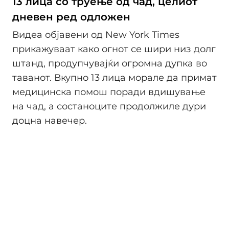
13 лица со труење од чад, целиот
дневен ред одложен
Видеа објавени од New York Times
прикажуваат како огнот се шири низ долг
штанд, продупчувајќи огромна дупка во
таванот. Вкупно 13 лица морале да примат
медицинска помош поради вдишување
на чад, а состаноците продолжиле дури
доцна навечер.