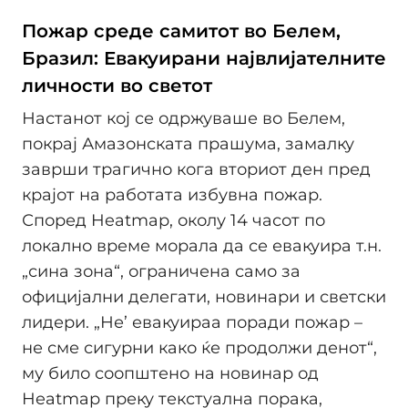
Пожар среде самитот во Белем,
Бразил: Евакуирани највлијателните
личности во светот
Настанот кој се одржуваше во Белем,
покрај Амазонската прашума, замалку
заврши трагично кога вториот ден пред
крајот на работата избувна пожар.
Според Heatmap, околу 14 часот по
локално време морала да се евакуира т.н.
„сина зона“, ограничена само за
официјални делегати, новинари и светски
лидери. „Не’ евакуираа поради пожар –
не сме сигурни како ќе продолжи денот“,
му било соопштено на новинар од
Heatmap преку текстуална порака,