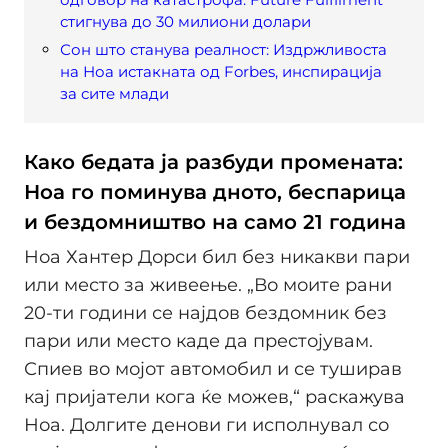
стигнува до 30 милиони долари
Сон што станува реалност: Издржливоста
на Ноа истакната од Forbes, инспирација
за сите млади
Како бедата ја разбуди промената:
Ноа го поминува дното, беспарица
и бездомништво на само 21 година
Ноа Хантер Дорси бил без никакви пари
или место за живеење. „Во моите рани
20-ти години се најдов бездомник без
пари или место каде да престојувам.
Спиев во мојот автомобил и се туширав
кај пријатели кога ќе можев,“ раскажува
Ноа. Долгите денови ги исполнувал со