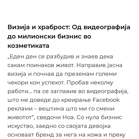
Визија и храброст: Од видеографија
до милионски бизнис во
козметиката
„Еден ден се разбудив и знаев дека
сакам поинаков живот. Направив јасна
визија и почнав да преземам големи
чекори кон успехот. Пробав неколку
работи... па се заглавив во видеографија,
што ме доведе до креирање Facebook
реклами – вештина што ми го смени
животот“, сведочи Ноа. Со нула бизнис
искуство, заедно со својата девојка
оснoваат бренд за нега на кожа и преку