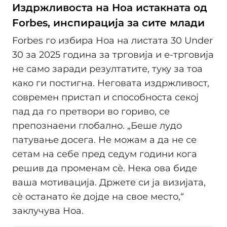
Издржливоста на Ноа истакната од
Forbes, инспирација за сите млади
Forbes го избира Ноа на листата 30 Under
30 за 2025 година за трговија и е-трговија
не само заради резултатите, туку за тоа
како ги постигна. Неговата издржливост,
современ пристап и способноста секој
пад да го претвори во гориво, се
препознаени глобално. „Беше лудо
патување досега. Не можам а да не се
сетам на себе пред седум години кога
решив да променам сè. Нека ова биде
ваша мотивација. Држете си ја визијата,
сè останато ќе дојде на свое место,“
заклучува Ноа.