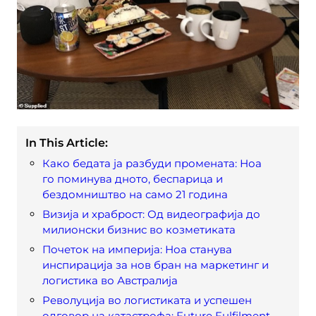
In This Article:
Како бедата ја разбуди промената: Ноа
го поминува дното, беспарица и
бездомништво на само 21 година
Визија и храброст: Од видеографија до
милионски бизнис во козметиката
Почеток на империја: Ноа станува
инспирација за нов бран на маркетинг и
логистика во Австралија
Револуција во логистиката и успешен
одговор на катастрофа: Future Fulfilment