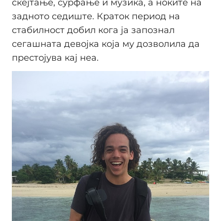
скејтање, сурфање и музика, а ноќите на
задното седиште. Краток период на
стабилност добил кога ја запознал
сегашната девојка која му дозволила да
престојува кај неа.