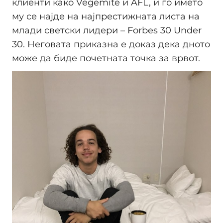
клиенти како Vegemite и AFL, и го името
му се најде на најпрестижната листа на
млади светски лидери – Forbes 30 Under
30. Неговата приказна е доказ дека дното
може да биде почетната точка за врвот.