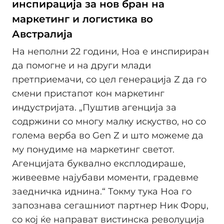
инспирација за нов бран на
маркетинг и логистика во
Австралија
На неполни 22 години, Ноа е инспириран
да помогне и на други млади
претприемачи, со цел генерација Z да го
смени пристапот кон маркетинг
индустријата. „Пуштив агенција за
содржини со многу малку искуство, но со
голема верба во Gen Z и што можеме да
му понудиме на маркетинг светот.
Агенцијата буквално експлодираше,
живеевме најубави моменти, градевме
заедничка иднина.“ Токму тука Ноа го
запознава сегашниот партнер Ник Форџ,
со кој ќе направат вистинска револуција