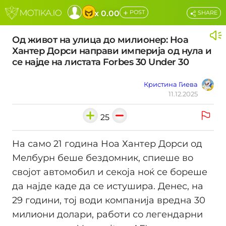
+
x 0.00
POST
SHARE
Од живот на улица до милионер: Ноа
Хантер Дорси направи империја од нула и
се најде на листата Forbes 30 Under 30
Кристина Гиева
11.12.2025
25
На само 21 година Ноа Хантер Дорси од
Мелбурн беше бездомник, спиеше во
својот автомобил и секоја ноќ се бореше
да најде каде да се истушира. Денес, на
29 години, тој води компанија вредна 30
милиони долари, работи со легендарни