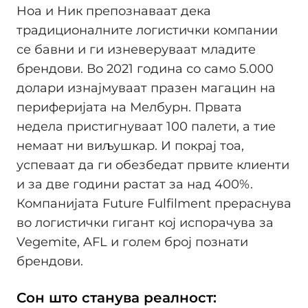
Ноа и Ник препознаваат дека
традиционалните логистички компании
се бавни и ги изневеруваат младите
брендови. Во 2021 година со само 5.000
долари изнајмуваат празен магацин на
периферијата на Мелбурн. Првата
недела пристигнуваат 100 палети, а тие
немаат ни виљушкар. И покрај тоа,
успеваат да ги обезбедат првите клиенти
и за две години растат за над 400%.
Компанијата Future Fulfilment прераснува
во логистички гигант кој испорачува за
Vegemite, AFL и голем број познати
брендови.
Сон што станува реалност: