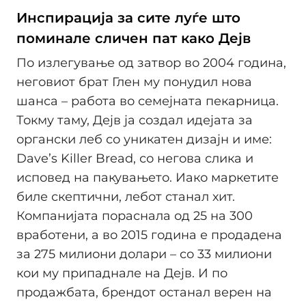
Инспирација за сите луѓе што
поминале сличен пат како Дејв
По излегување од затвор во 2004 година,
неговиот брат Глен му понудил нова
шанса – работа во семејната пекарница.
Токму таму, Дејв ја создал идејата за
органски леб со уникатен дизајн и име:
Dave’s Killer Bread, со негова слика и
исповед на пакувањето. Иако маркетите
биле скептични, лебот станал хит.
Компанијата пораснала од 25 на 300
вработени, а во 2015 година е продадена
за 275 милиони долари – со 33 милиони
кои му припаднале на Дејв. И по
продажбата, брендот останал верен на