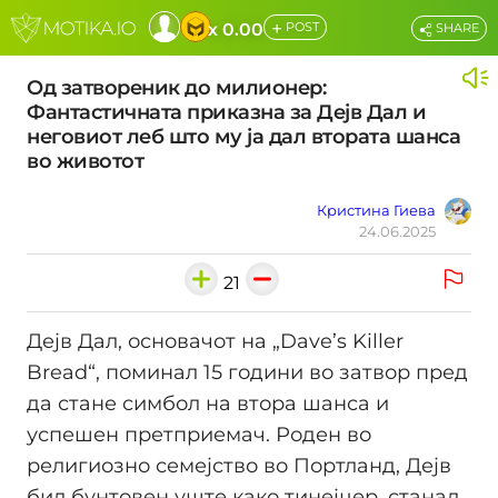
+
x 0.00
POST
SHARE
Од затвореник до милионер:
Фантастичната приказна за Дејв Дал и
неговиот леб што му ја дал втората шанса
во животот
Кристина Гиева
24.06.2025
21
Дејв Дал, основачот на „Dave’s Killer
Bread“, поминал 15 години во затвор пред
да стане симбол на втора шанса и
успешен претприемач. Роден во
религиозно семејство во Портланд, Дејв
бил бунтовен уште како тинејџер, станал