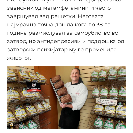
зависник од метамфетамини и често
завршувал зад решетки. Неговата
најмрачна точка дошла кога во 38-та
година размислувал за самоубиство во
затвор, но антидепресиви и поддршка од
затворски психијатар му го промениле
животот.