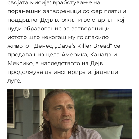
својата мисија: вработување на
поранешни затвореници со фер плати и
поддршка. Дејв вложил и во стартап кој
нуди образование за затвореници –
истото што некогаш му го спасило
животот. Денес, „Dave’s Killer Bread“ се
продава низ цела Америка, Канада и
Мексико, а наследството на Дејв
продолжува да инспирира илјадници
луѓе.