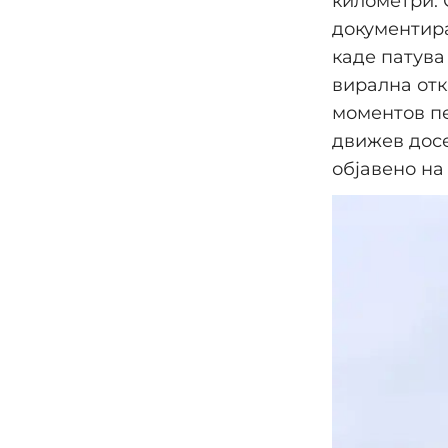
километри. С
документира
каде патува
вирална отк
моментов пе
движев досе
објавено на