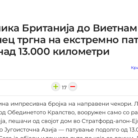
ика Британија до Виетнам
ец тргна на екстремно па
над 13.000 километри
Кри
17
на импресивна бројка на направени чекори. Л
од Обединетото Кралство, вооружен само со р
ја, пешачи од својот дом во Стратфорд-апон-Еј
о Југоисточна Азија — патување подолго од 13.