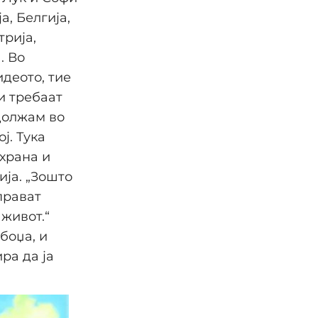
, Белгија,
трија,
. Во
деото, тие
ми требаат
одолжам во
ј. Тука
храна и
ија. „Зошто
прават
 живот.“
боџа, и
ра да ја