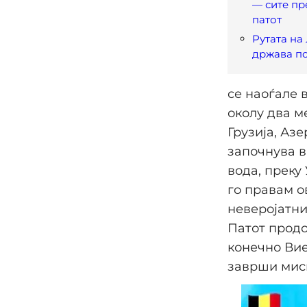
— сите пр
патот
Рутата на
држава по
се наоѓале в
околу два м
Грузија, Азе
започнува в
вода, преку
го правам о
неверојатни
Патот продо
конечно Вие
заврши миси