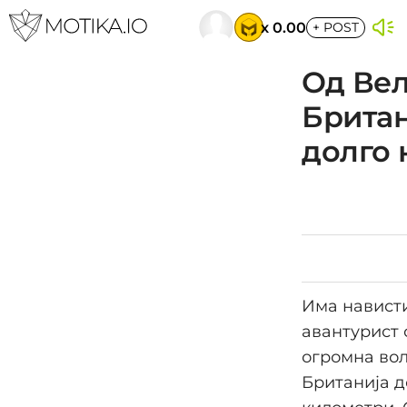
x 0.00
+
POST
Од Вел
Британ
долго 
Има нависти
авантурист 
огромна вол
Британија д