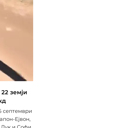
 22 земји
жд
6 септември
апон-Ејвон,
 Лук и Софи