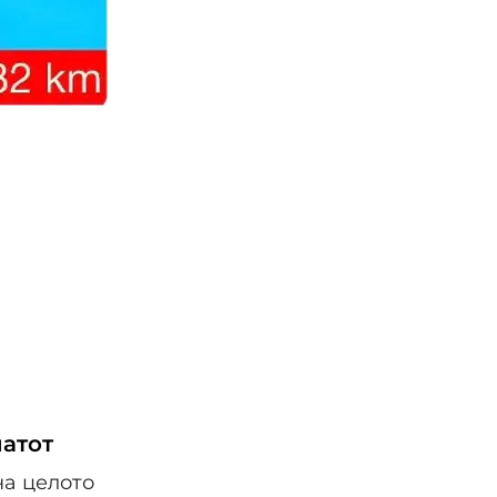
патот
на целото