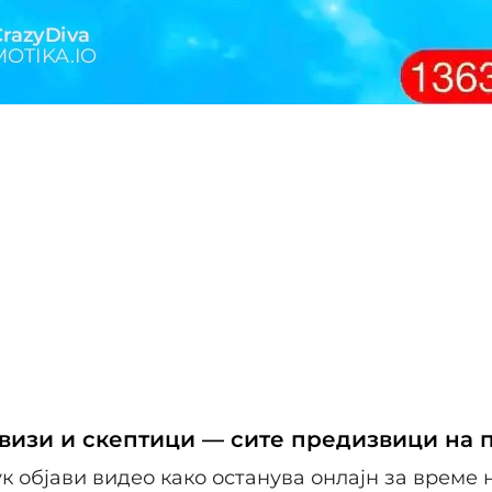
 визи и скептици — сите предизвици на 
Лук објави видео како останува онлајн за време 