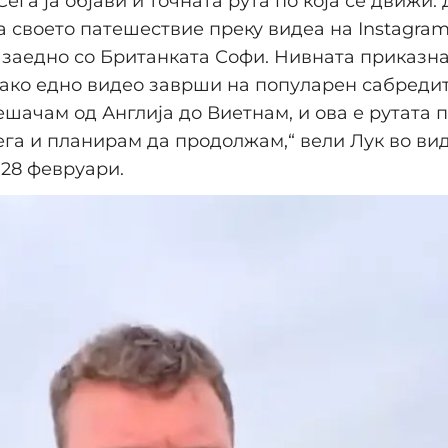
ега ја објави и точната рута по која се движи.
 своето патешествие преку видеа на Instagram 
 заедно со Британката Софи. Нивната приказна
ако едно видео заврши на популарен сабредит
шачам од Англија до Виетнам, и ова е рутата по
га и планирам да продолжам,“ вели Лук во ви
 28 февруари.