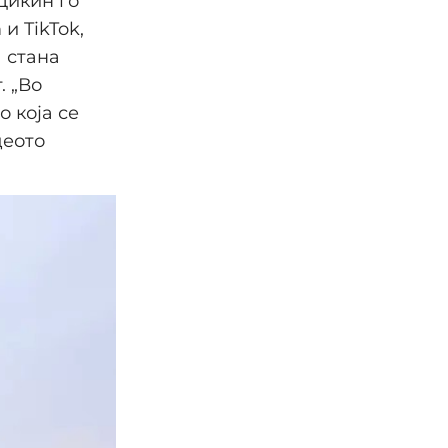
 Дикин го
и TikTok,
 стана
. „Во
 која се
деото