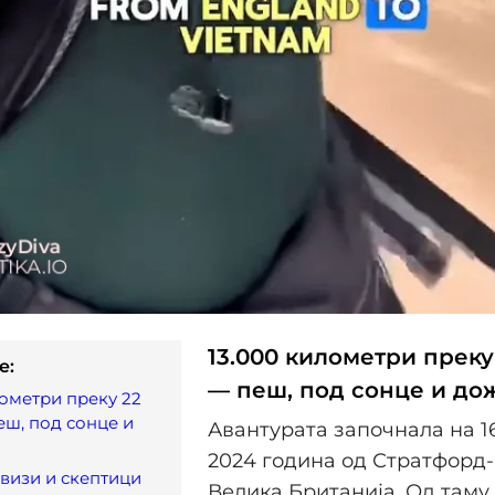
13.000 километри преку
e:
— пеш, под сонце и до
лометри преку 22
еш, под сонце и
Авантурата започнала на 1
2024 година од Стратфорд-
 визи и скептици
Велика Британија. Од таму,