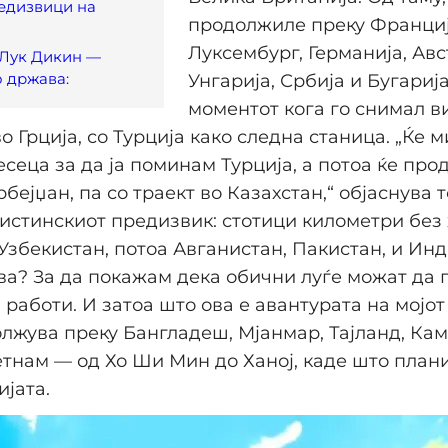
едизвици на
продолжиле преку Франција
Луксембург, Германија, Авс
 Лук Дикин —
 држава:
Унгарија, Србија и Бугарија
моментот кога го снимал ви
о Грција, со Турција како следна станица. „Ќе 
есеца за да ја поминам Турција, а потоа ќе пр
рбејџан, па со траект во Казахстан,“ објаснува то
истинскиот предизвик: стотици километри без 
 Узбекистан, потоа Авганистан, Пакистан, и Инд
ва? За да покажам дека обични луѓе можат да 
 работи. И затоа што ова е авантурата на мојот
лжува преку Бангладеш, Мјанмар, Тајланд, Кам
тнам — од Хо Ши Мин до Ханој, каде што плани
јата.