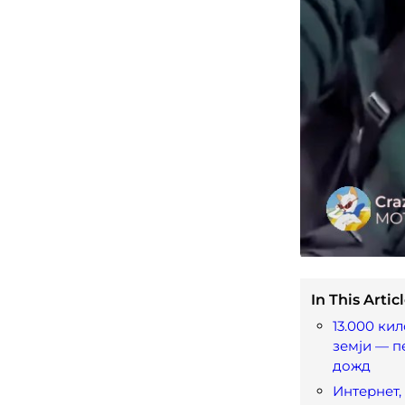
In This Articl
13.000 ки
земји — п
дожд
Интернет,