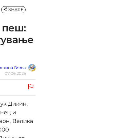
SHARE
 пеш:
тување
стина Гиева
07.06.2025
ук Дикин,
анец и
вон, Велика
000